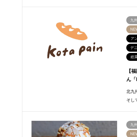
九
NE
ア
デ
総
【福
ん「k
北九
そし
九
NE