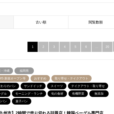
古い順
閲覧数順
1
2
3
4
5
6
…
20
州・沖縄
福岡県
WS 新規オープン等
おすすめ
取り寄せ・テイクアウト
だわりのパン
サンドイッチ
スイーツ
テイクアウト・取り寄せ
ーグル
モーニング・ランチ
旬の食材
有機野菜
無添加
菜パン
菓子パン
九州市】2時間で売り切れる話題店！韓国ベーグル専門店