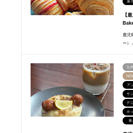
菓
【鹿
Bak
鹿児
ー）
九
NE
ア
サ
デ
ホ
食