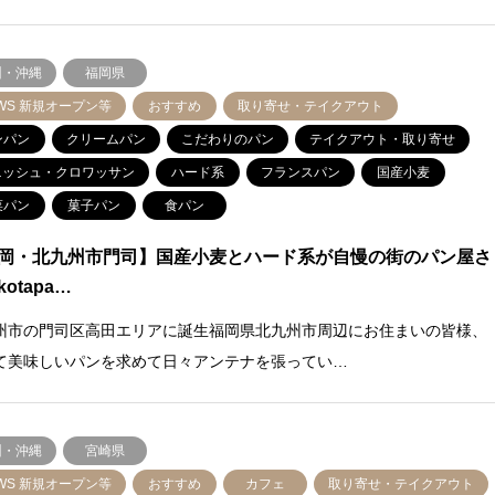
州・沖縄
福岡県
WS 新規オープン等
おすすめ
取り寄せ・テイクアウト
ンパン
クリームパン
こだわりのパン
テイクアウト・取り寄せ
ニッシュ・クロワッサン
ハード系
フランスパン
国産小麦
菜パン
菓子パン
食パン
岡・北九州市門司】国産小麦とハード系が自慢の街のパン屋さ
otapa…
州市の門司区高田エリアに誕生福岡県北九州市周辺にお住まいの皆様、
て美味しいパンを求めて日々アンテナを張ってい…
州・沖縄
宮崎県
WS 新規オープン等
おすすめ
カフェ
取り寄せ・テイクアウト