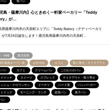
子パン
食パン
児島・薩摩川内】心ときめく一軒家ベーカリー「Teddy
ery」が…
島県薩摩川内市の天辰町エリアに「Teddy Bakery（テディベーカリ
」が7月24日誕生します！鹿児島県薩摩川内市の天辰町…
州・沖縄
鹿児島県
WS 新規オープン等
おすすめ
カフェ
取り寄せ・テイクアウト
ンパン
カフェ
クリームパン
こだわりのパン
ンドイッチ
スイーツ
スプレッド
テイクアウト・取り寄せ
ニッシュ・クロワッサン
ドーナツ
ハード系
ハンバーガー
ットドック
モーニング・ランチ
総菜パン
菓子パン
パン