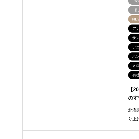
長
香
NE
ア
サ
デ
ハ
メ
有
【2
のす
北海
り上