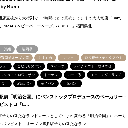
by Bunn…
開店直後から大行列で、2時間ほどで完売してしまう大人気店「Baby
ny Bagel（ベビーバニーベーグル / BBB）」福岡県北…
州・沖縄
福岡県
WS 新規オープン等
おすすめ
カフェ
取り寄せ・テイクアウト
フェ
こだわりのパン
スイーツ
テイクアウト・取り寄せ
ニッシュ・クロワッサン
ドーナツ
ハード系
モーニング・ランチ
パン
総菜パン
菓子パン
食パン
駅前「明治公園」にパンストックプロデュースのベーカリー・
ビストロ「L…
駅チカの新たなランドマークとして生まれ変わる「明治公園」にベーカ
・パンビストロオープン博多駅チカの新たなラン…