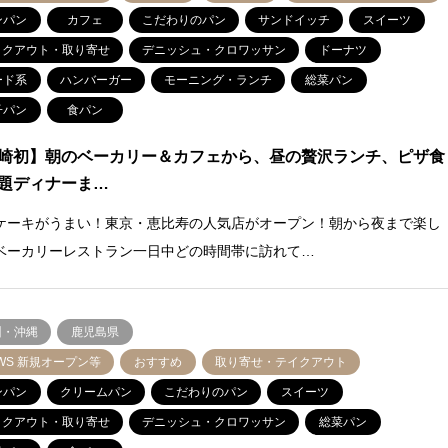
ンパン
カフェ
こだわりのパン
サンドイッチ
スイーツ
イクアウト・取り寄せ
デニッシュ・クロワッサン
ドーナツ
ード系
ハンバーガー
モーニング・ランチ
総菜パン
子パン
食パン
崎初】朝のベーカリー＆カフェから、昼の贅沢ランチ、ピザ食
題ディナーま…
ケーキがうまい！東京・恵比寿の人気店がオープン！朝から夜まで楽し
ベーカリーレストラン一日中どの時間帯に訪れて…
州・沖縄
鹿児島県
WS 新規オープン等
おすすめ
取り寄せ・テイクアウト
ンパン
クリームパン
こだわりのパン
スイーツ
イクアウト・取り寄せ
デニッシュ・クロワッサン
総菜パン