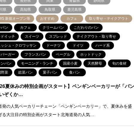
崎県
長野県
関東
青森県
静岡県
川県
高知県
鳥取県
鹿児島県
WS 新規オープン等
おすすめ
カフェ
取り寄せ・テイクアウト
ンパン
カフェ
クリームパン
こだわりのパン
ンドイッチ
スイーツ
スプレッド
テイクアウト・取り寄せ
ニッシュ・クロワッサン
ドーナツ
ドイツ
ハード系
ンバーガー
フランスパン
ベーグル
ホットドック
ロンパン
モーニング・ランチ
国産小麦
天然酵母
旬の食材
機野菜
総菜パン
菓子パン
食パン
026夏休みの特別企画がスタート】ペンギンベーカリーが「パ
いぞくか…
道発の人気ベーカリーチェーン「ペンギンベーカリー」で、夏休みを盛
げる大注目の特別企画がスタート北海道発の人気…