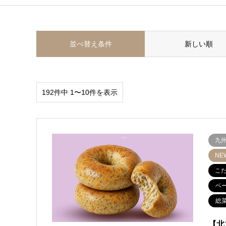
並べ替え条件
新しい順
192件中 1〜10件を表示
九
NE
こ
ベ
総
【北