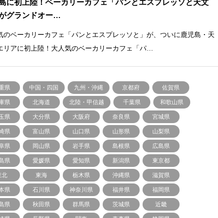
島に初上陸！ベーカリーカフェ「パンとエスプレッソと天文
がグランドオー…
気のベーカリーカフェ「パンとエスプレッソと」が、ついに鹿児島・天
エリアに初上陸！大人気のベーカリーカフェ「パ…
重県
中国・四国
九州・沖縄
京都府
佐賀県
庫県
北海道
北陸・甲信越
千葉県
和歌山県
玉県
大分県
大阪府
奈良県
宮城県
崎県
富山県
山口県
山形県
山梨県
阜県
岡山県
岩手県
島根県
広島県
島県
愛媛県
愛知県
新潟県
東京都
東北
東海
栃木県
沖縄県
滋賀県
本県
石川県
神奈川県
福井県
福岡県
島県
秋田県
群馬県
茨城県
近畿