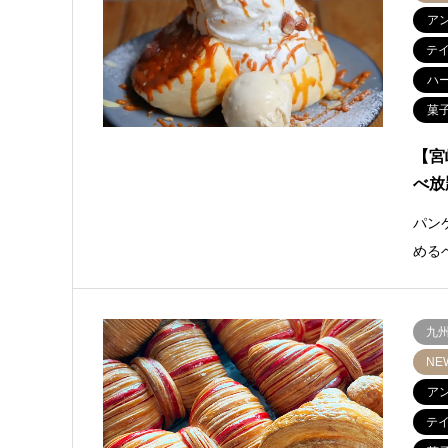
ア
テ
ハ
菓
【宮
べ放
パン
める
九
NE
ア
テ