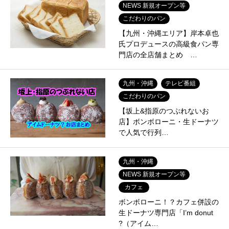
NEWS 新規オープン等
こだわりのパン
【九州・沖縄エリア】岸本卓也
氏プロデュースの高級食パン専
門店の全店舗まとめ …
九州・沖縄
テレビ番組
こだわりのパン
【坂上&指原のつぶれないお
店】ボンボローニ・生ドーナツ
で人気で行列…
九州・沖縄
NEWS 新規オープン等
カフェ
ボンボローニ！？カフェ併設の
生ドーナツ専門店「I’m donut
?（アイム…