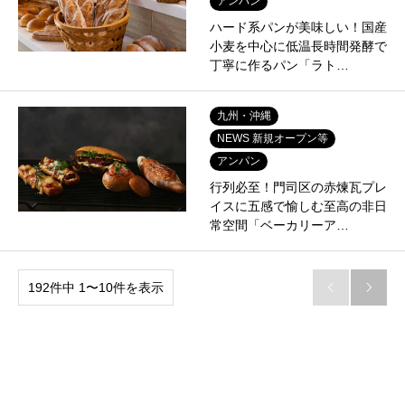
アンパン
ハード系パンが美味しい！国産
小麦を中心に低温長時間発酵で
丁寧に作るパン「ラト…
九州・沖縄
NEWS 新規オープン等
アンパン
行列必至！門司区の赤煉瓦プレ
イスに五感で愉しむ至高の非日
常空間「ベーカリーア…
192件中 1〜10件を表示

