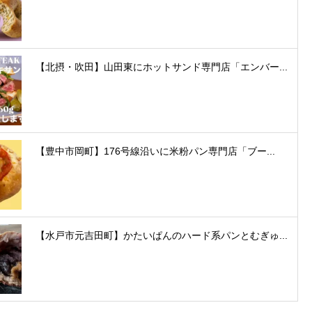
【北摂・吹田】山田東にホットサンド専門店「エンバー...
【豊中市岡町】176号線沿いに米粉パン専門店「ブー...
【水戸市元吉田町】かたいぱんのハード系パンとむぎゅ...