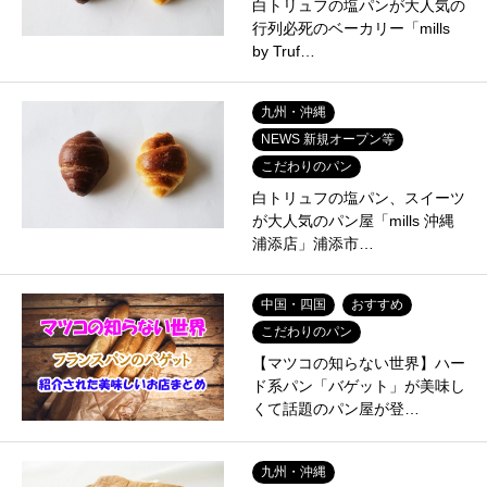
白トリュフの塩パンが大人気の
行列必死のベーカリー「mills
by Truf…
九州・沖縄
NEWS 新規オープン等
こだわりのパン
白トリュフの塩パン、スイーツ
が大人気のパン屋「mills 沖縄
浦添店」浦添市…
中国・四国
おすすめ
こだわりのパン
【マツコの知らない世界】ハー
ド系パン「バゲット」が美味し
くて話題のパン屋が登…
九州・沖縄