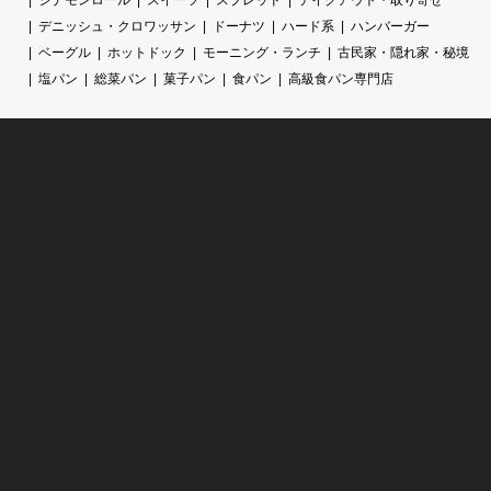
デニッシュ・クロワッサン
ドーナツ
ハード系
ハンバーガー
ベーグル
ホットドック
モーニング・ランチ
古民家・隠れ家・秘境
塩パン
総菜パン
菓子パン
食パン
高級食パン専門店