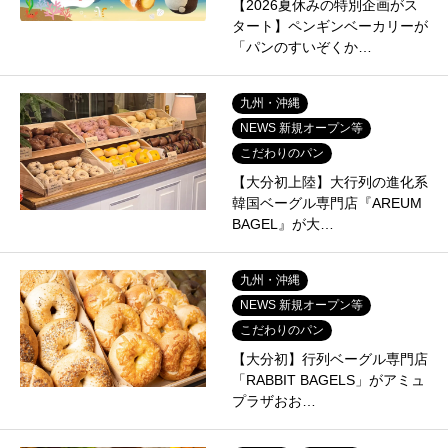
【2026夏休みの特別企画がス
タート】ペンギンベーカリーが
「パンのすいぞくか…
九州・沖縄
NEWS 新規オープン等
こだわりのパン
【大分初上陸】大行列の進化系
韓国ベーグル専門店『AREUM
BAGEL』が大…
九州・沖縄
NEWS 新規オープン等
こだわりのパン
【大分初】行列ベーグル専門店
「RABBIT BAGELS」がアミュ
プラザおお…