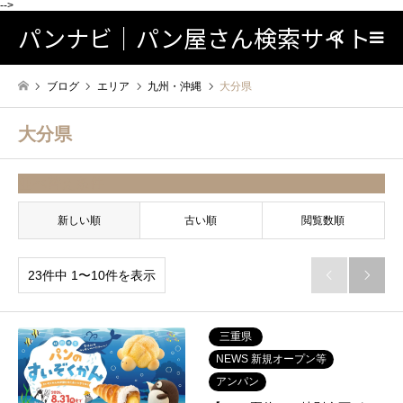
-->
パンナビ｜パン屋さん検索サイト
検索
ブログ
エリア
九州・沖縄
大分県
大分県
並べ替え条件
新しい順
古い順
閲覧数順
23件中 1〜10件を表示


三重県
NEWS 新規オープン等
アンパン