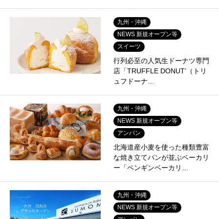
九州・沖縄
NEWS 新規オープン等
スイーツ
行列必至の人気生ドーナツ専門
店「TRUFFLE DONUT’（トリ
ュフドーナ…
九州・沖縄
NEWS 新規オープン等
アンパン
北海道産小麦を使った種類豊富
な焼き立てパンが並ぶベーカリ
ー「ペンギンベーカリ…
九州・沖縄
NEWS 新規オープン等