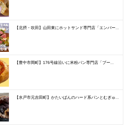
【北摂・吹田】山田東にホットサンド専門店「エンバー...
【豊中市岡町】176号線沿いに米粉パン専門店「ブー...
【水戸市元吉田町】かたいぱんのハード系パンとむぎゅ...