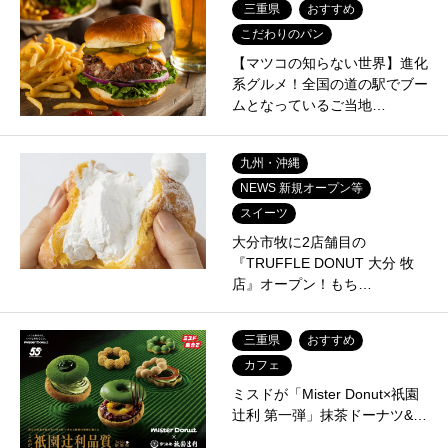
三重県
おすすめ
こだわりのパン
【マツコの知らない世界】進化
系グルメ！全国の道の駅でブー
ムとなっているご当地…
九州・沖縄
NEWS 新規オープン等
スイーツ
大分市牧に2店舗目の
『TRUFFLE DONUT 大分 牧
店』オープン！もち…
三重県
おすすめ
カフェ
ミスドが「Mister Donut×祇園
辻利 第一弾」抹茶ドーナツ&…