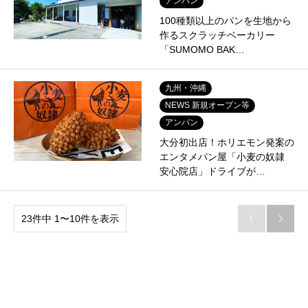
アンパン
100種類以上のパンを生地から
作るスクラッチベーカリー
「SUMOMO BAK…
九州・沖縄
NEWS 新規オープン等
アンパン
大分初出店！ホリエモン発案の
エンタメパン屋「小麦の奴隷
安心院店」ドライブが…
23件中 1〜10件を表示

