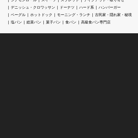
デニッシュ・クロワッサン
ドーナツ
ハード系
ハンバーガー
ベーグル
ホットドック
モーニング・ランチ
古民家・隠れ家・秘境
塩パン
総菜パン
菓子パン
食パン
高級食パン専門店