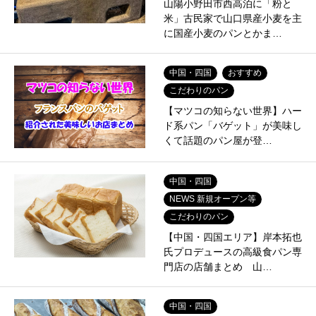
山陽小野田市西高泊に「粉と
米」古民家で山口県産小麦を主
に国産小麦のパンとかま…
中国・四国
おすすめ
こだわりのパン
【マツコの知らない世界】ハー
ド系パン「バゲット」が美味し
くて話題のパン屋が登…
中国・四国
NEWS 新規オープン等
こだわりのパン
【中国・四国エリア】岸本拓也
氏プロデュースの高級食パン専
門店の店舗まとめ 山…
中国・四国