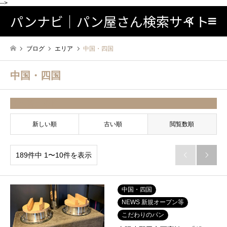
-->
パンナビ｜パン屋さん検索サイト
検索
ブログ
エリア
中国・四国
中国・四国
並べ替え条件
新しい順
古い順
閲覧数順
189件中 1〜10件を表示


中国・四国
NEWS 新規オープン等
こだわりのパン