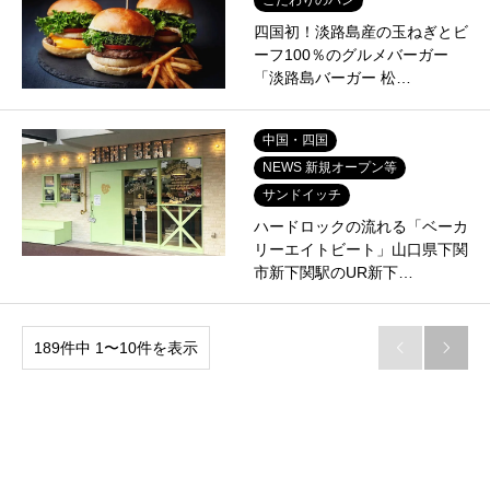
四国初！淡路島産の玉ねぎとビ
ーフ100％のグルメバーガー
「淡路島バーガー 松…
中国・四国
NEWS 新規オープン等
サンドイッチ
ハードロックの流れる「ベーカ
リーエイトビート」山口県下関
市新下関駅のUR新下…
189件中 1〜10件を表示

