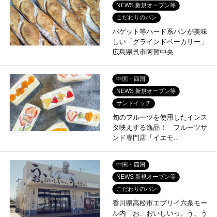
NEWS 新規オープン等
こだわりのパン
バゲット等ハード系パンが美味
しい「グラインドベーカリー」
広島県呉市阿賀中央
中国・四国
NEWS 新規オープン等
サンドイッチ
旬のフルーツを使用したインス
タ映えする逸品！ フルーツサ
ンド専門店「イエモ…
中国・四国
NEWS 新規オープン等
こだわりのパン
香川県高松市エブリイ六条モー
ル内「お、おいしいっ。う、う