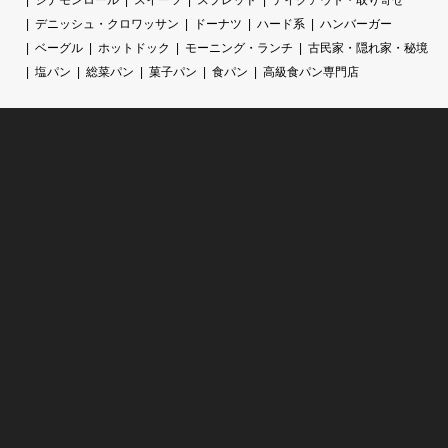
デニッシュ・クロワッサン
ドーナツ
ハード系
ハンバーガー
ベーグル
ホットドック
モーニング・ランチ
古民家・隠れ家・秘境
塩パン
総菜パン
菓子パン
食パン
高級食パン専門店