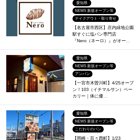
愛知県
NEWS 新規オープン等
テイクアウト・取り寄せ
【名古屋市西区】庄内緑地公園
駅すぐに塩パン専門店
『Nero（ネーロ）』がオー…
愛知県
NEWS 新規オープン等
アンパン
【一宮市木曽川町】4/25オープ
ン！103（イチマルサン）ベー
カリー｜体に優…
愛知県
NEWS 新規オープン等
こだわりのパン
【岡崎・百々西町】1/23