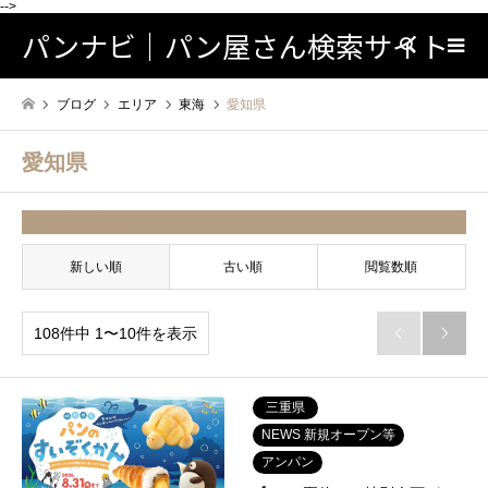
-->
パンナビ｜パン屋さん検索サイト
検索
ブログ
エリア
東海
愛知県
愛知県
並べ替え条件
新しい順
古い順
閲覧数順
108件中 1〜10件を表示


三重県
NEWS 新規オープン等
アンパン