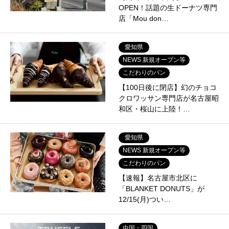
OPEN！話題の生ドーナツ専門
店「Mou don…
愛知県
NEWS 新規オープン等
こだわりのパン
【100日後に閉店】幻のチョコ
クロワッサン専門店が名古屋昭
和区・桜山に上陸！…
愛知県
NEWS 新規オープン等
こだわりのパン
【速報】名古屋市北区に
「BLANKET DONUTS」が
12/15(月)つい…
中国・四国