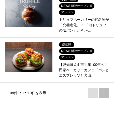
NEWS 新規オープン等
アンパン
トリュフベーカリーの代名詞が
「究極進化」！ 「白トリュフ
の塩パン」がMt.F…
愛知県
NEWS 新規オープン等
アンパン
【愛知県犬山市】築100年の古
民家ベーカリーカフェ「パンと
エスプレッソと犬山…
108件中 1〜10件を表示

