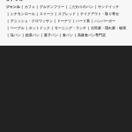
ジャンル
カフェ
グルテンフリー
こだわりのパン
サンドイッチ
シナモンロール
スイーツ
スプレッド
テイクアウト・取り寄せ
デニッシュ・クロワッサン
ドーナツ
ハード系
ハンバーガー
ベーグル
ホットドック
モーニング・ランチ
古民家・隠れ家・秘境
塩パン
総菜パン
菓子パン
食パン
高級食パン専門店