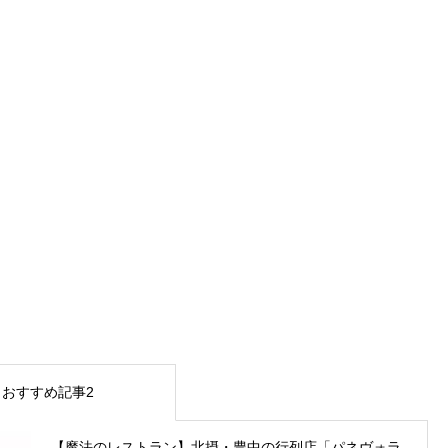
おすすめ記事2
【魔法のレストラン】北摂・豊中の行列店「パネヴォラ...