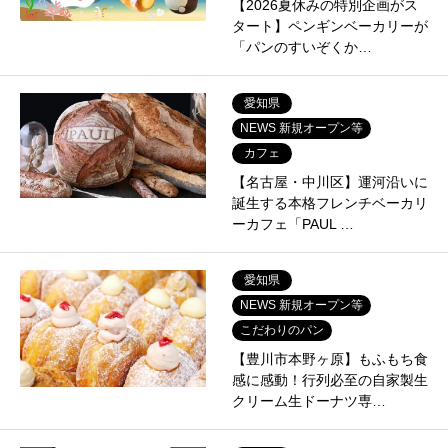
【2026夏休みの特別企画がス
タート】ペンギンベーカリーが
「パンのすいぞくか…
愛知県
NEWS 新規オープン等
カフェ
【名古屋・中川区】運河沿いに
誕生する本格フレンチベーカリ
ーカフェ「PAUL …
愛知県
NEWS 新規オープン等
こだわりのパン
【豊川市本野ヶ原】もふもち食
感に感動！行列必至の自家製生
クリーム生ドーナツ専…