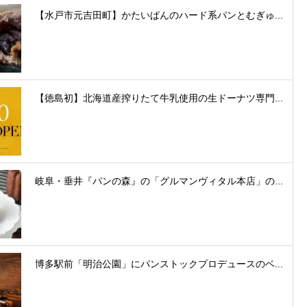
【水戸市元吉田町】かたいぱんのハード系パンとむぎゅ...
【徳島初】北海道産搾りたて牛乳使用の生ドーナツ専門...
岐阜・垂井『パンの森』の「グルマンヴィタル本店」の...
博多駅前「明治公園」にパンストックプロデュースのベ...