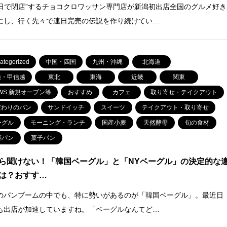
00日で閉店”するチョコクロワッサン専門店が新潟初出店全国のグルメ好き
にし、行く先々で連日完売の伝説を作り続けてい…
ategorized
中国・四国
九州・沖縄
北海道
陸・甲信越
東北
東海
近畿
関東
WS 新規オープン等
おすすめ
カフェ
取り寄せ・テイクアウト
だわりのパン
サンドイッチ
スイーツ
テイクアウト・取り寄せ
ーグル
モーニング・ランチ
国産小麦
天然酵母
旬の食材
菜パン
菓子パン
ら聞けない！「韓国ベーグル」と「NYベーグル」の決定的な
は？おすす…
のパンブームの中でも、特に勢いがあるのが「韓国ベーグル」。最近日
も出店が加速していますね。「ベーグルなんてど…