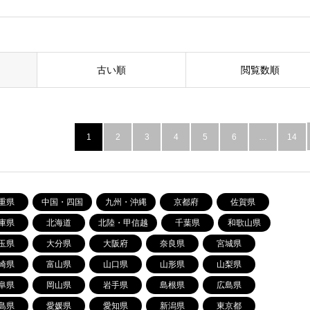
古い順
閲覧数順
1
2
3
4
5
6
…
14
重県
中国・四国
九州・沖縄
京都府
佐賀県
庫県
北海道
北陸・甲信越
千葉県
和歌山県
玉県
大分県
大阪府
奈良県
宮城県
崎県
富山県
山口県
山形県
山梨県
阜県
岡山県
岩手県
島根県
広島県
島県
愛媛県
愛知県
新潟県
東京都