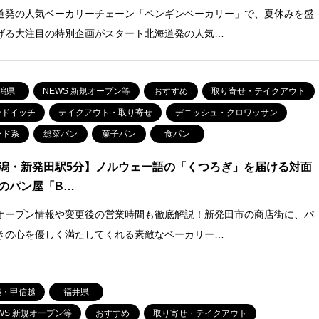
道発の人気ベーカリーチェーン「ペンギンベーカリー」で、夏休みを盛
げる大注目の特別企画がスタート北海道発の人気…
潟県
NEWS 新規オープン等
おすすめ
取り寄せ・テイクアウト
ンドイッチ
テイクアウト・取り寄せ
デニッシュ・クロワッサン
ード系
総菜パン
菓子パン
食パン
潟・新発田駅5分】ノルウェー語の「くつろぎ」を届ける対面
のパン屋「B…
オープン情報や変更後の営業時間も徹底解説！新発田市の商店街に、パ
きの心を優しく満たしてくれる素敵なベーカリー…
陸・甲信越
福井県
WS 新規オープン等
おすすめ
取り寄せ・テイクアウト