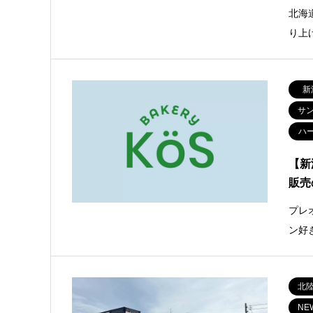
北海
り上
新
サ
ハ
【新
販売
プレ
ン好
北
NE