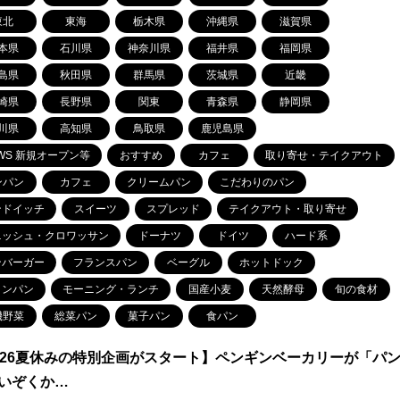
東北
東海
栃木県
沖縄県
滋賀県
本県
石川県
神奈川県
福井県
福岡県
島県
秋田県
群馬県
茨城県
近畿
崎県
長野県
関東
青森県
静岡県
川県
高知県
鳥取県
鹿児島県
WS 新規オープン等
おすすめ
カフェ
取り寄せ・テイクアウト
ンパン
カフェ
クリームパン
こだわりのパン
ンドイッチ
スイーツ
スプレッド
テイクアウト・取り寄せ
ニッシュ・クロワッサン
ドーナツ
ドイツ
ハード系
ンバーガー
フランスパン
ベーグル
ホットドック
ロンパン
モーニング・ランチ
国産小麦
天然酵母
旬の食材
機野菜
総菜パン
菓子パン
食パン
026夏休みの特別企画がスタート】ペンギンベーカリーが「パ
いぞくか…