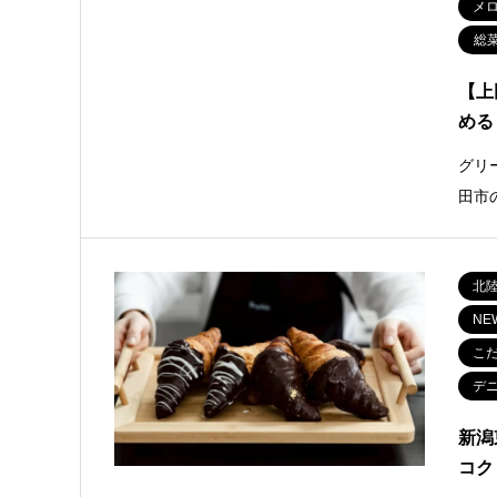
メ
総
【上
める
グリ
田市
北
NE
こ
デ
新潟
コク