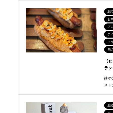
北
お
ア
テ
フ
旬
【せ
ラン
静かな
スト
北