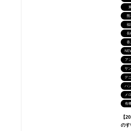
熊
福
長
香
NE
ア
サ
デ
ハ
メ
有
【2
のす