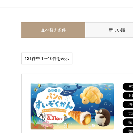
並べ替え条件
新しい順
131件中 1〜10件を表示
三
兵
埼
宮
岐
徳