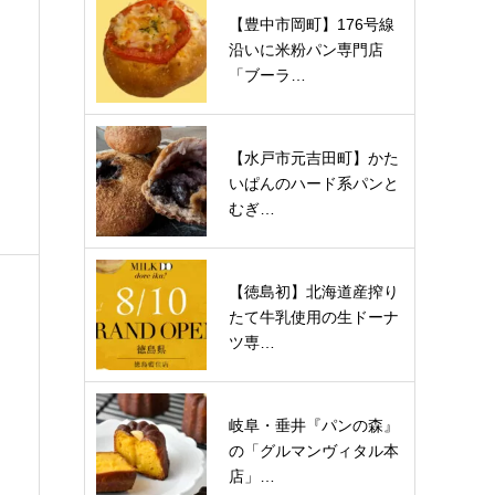
【豊中市岡町】176号線
沿いに米粉パン専門店
「ブーラ…
【水戸市元吉田町】かた
いぱんのハード系パンと
むぎ…
【徳島初】北海道産搾り
たて牛乳使用の生ドーナ
ツ専…
岐阜・垂井『パンの森』
の「グルマンヴィタル本
店」…