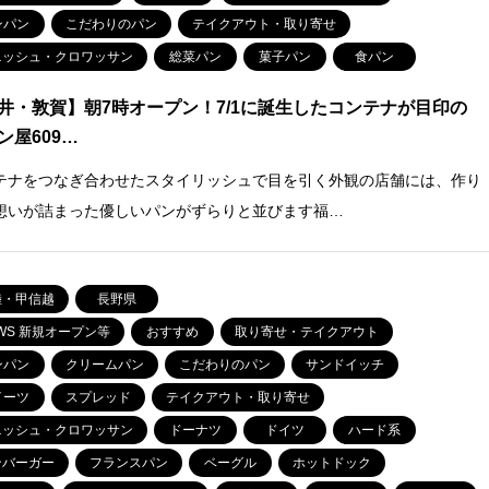
ンパン
こだわりのパン
テイクアウト・取り寄せ
ニッシュ・クロワッサン
総菜パン
菓子パン
食パン
井・敦賀】朝7時オープン！7/1に誕生したコンテナが目印の
ン屋609…
テナをつなぎ合わせたスタイリッシュで目を引く外観の店舗には、作り
想いが詰まった優しいパンがずらりと並びます福…
陸・甲信越
長野県
WS 新規オープン等
おすすめ
取り寄せ・テイクアウト
ンパン
クリームパン
こだわりのパン
サンドイッチ
イーツ
スプレッド
テイクアウト・取り寄せ
ニッシュ・クロワッサン
ドーナツ
ドイツ
ハード系
ンバーガー
フランスパン
ベーグル
ホットドック