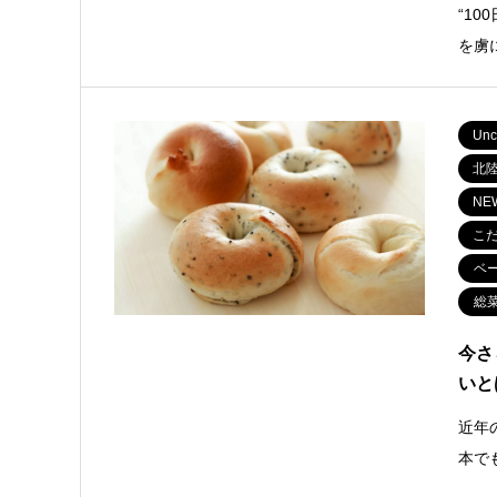
“1
を虜
Unc
北
NE
こ
ベ
総
今さ
いと
近年
本で