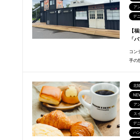
ア
デ
【福
「パ
コン
手の
北
NE
ア
ス
デ
ハ