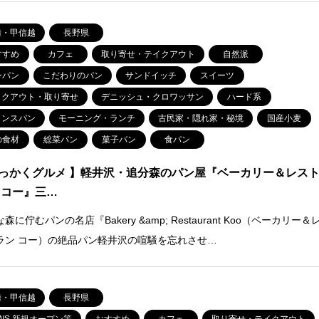
陸・甲信越
長野県
すすめ
カフェ
取り寄せ・テイクアウト
自然派
ンパン
こだわりのパン
サンドイッチ
スイーツ
イクアウト・取り寄せ
デニッシュ・クロワッサン
ハード系
ランスパン
モーニング・ランチ
古民家・隠れ家・秘境
国産小麦
の食材
総菜パン
菓子パン
食パン
っかくグルメ 】軽井沢・追分森のパン屋『ベーカリー＆レス
 コー』三…
森に佇むパンの名店『Bakery &amp; Restaurant Koo（ベーカリー＆
ラン コー）の絶品パン軽井沢の喧騒を忘れさせ…
陸・甲信越
長野県