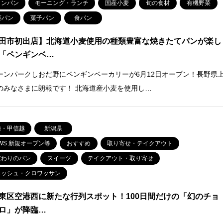
ロンパン
モーニング・ランチ
国産小麦
旬の食材
有機野菜
菜パン
菓子パン
食パン
田市初出店】北海道小麦使用の種類豊富な焼きたてパンが楽し
「ペンギンベ…
ーンパークしおだ野にペンギンベーカリーが6月12日オープン！長野県
のみなさまに朗報です！ 北海道産小麦を使用し…
陸・甲信越
新潟県
WS 新規オープン等
おすすめ
取り寄せ・テイクアウト
だわりのパン
スイーツ
テイクアウト・取り寄せ
ニッシュ・クロワッサン
東区空港西に新たな行列スポット！100日間だけの「幻のチョ
ロ」が降臨…