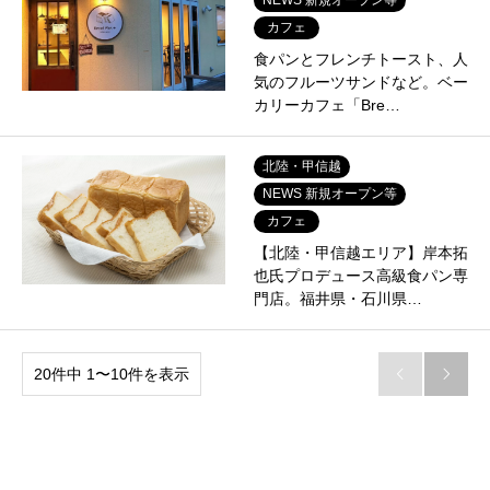
カフェ
食パンとフレンチトースト、人
気のフルーツサンドなど。ベー
カリーカフェ「Bre…
北陸・甲信越
NEWS 新規オープン等
カフェ
【北陸・甲信越エリア】岸本拓
也氏プロデュース高級食パン専
門店。福井県・石川県…
20件中 1〜10件を表示

