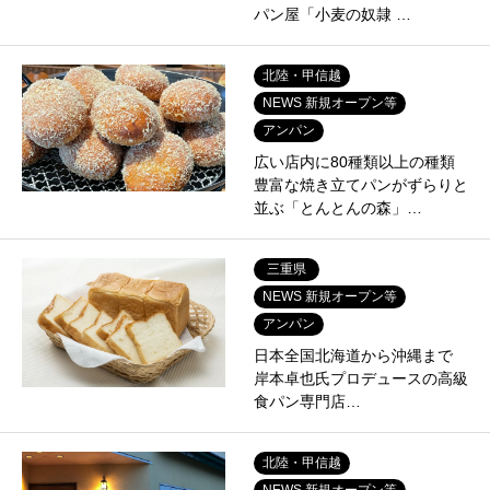
パン屋「小麦の奴隷 …
北陸・甲信越
NEWS 新規オープン等
アンパン
広い店内に80種類以上の種類
豊富な焼き立てパンがずらりと
並ぶ「とんとんの森」…
三重県
NEWS 新規オープン等
アンパン
日本全国北海道から沖縄まで
岸本卓也氏プロデュースの高級
食パン専門店…
北陸・甲信越
NEWS 新規オープン等