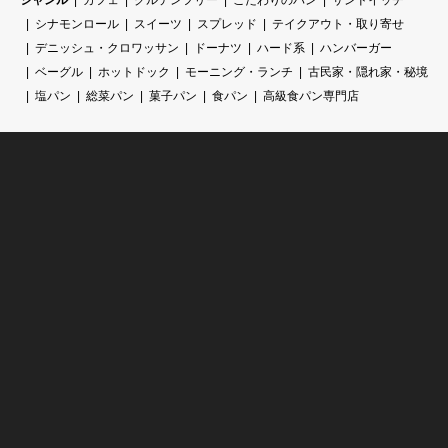
シナモンロール
スイーツ
スプレッド
テイクアウト・取り寄せ
デニッシュ・クロワッサン
ドーナツ
ハード系
ハンバーガー
ベーグル
ホットドック
モーニング・ランチ
古民家・隠れ家・秘境
塩パン
総菜パン
菓子パン
食パン
高級食パン専門店