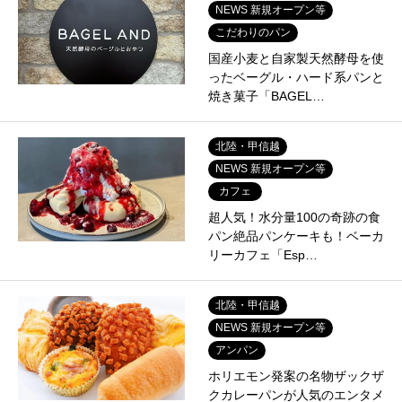
NEWS 新規オープン等
こだわりのパン
国産小麦と自家製天然酵母を使
ったベーグル・ハード系パンと
焼き菓子「BAGEL…
北陸・甲信越
NEWS 新規オープン等
カフェ
超人気！水分量100の奇跡の食
パン絶品パンケーキも！ベーカ
リーカフェ「Esp…
北陸・甲信越
NEWS 新規オープン等
アンパン
ホリエモン発案の名物ザックザ
クカレーパンが人気のエンタメ