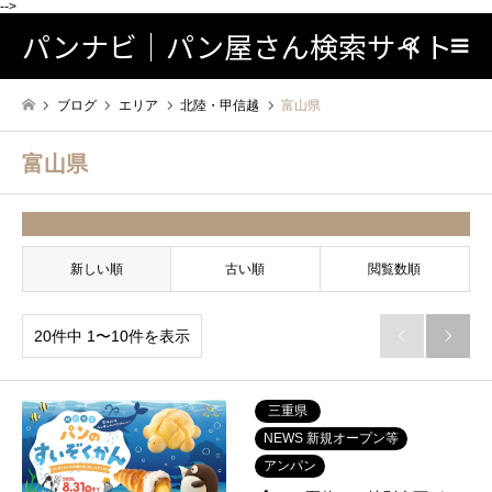
-->
パンナビ｜パン屋さん検索サイト
検索
ブログ
エリア
北陸・甲信越
富山県
富山県
並べ替え条件
新しい順
古い順
閲覧数順
20件中 1〜10件を表示


三重県
NEWS 新規オープン等
アンパン