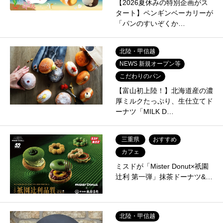
【2026夏休みの特別企画がス
タート】ペンギンベーカリーが
「パンのすいぞくか…
北陸・甲信越
NEWS 新規オープン等
こだわりのパン
【富山初上陸！】北海道産の濃
厚ミルクたっぷり、生仕立てド
ーナツ「MILK D…
三重県
おすすめ
カフェ
ミスドが「Mister Donut×祇園
辻利 第一弾」抹茶ドーナツ&…
北陸・甲信越