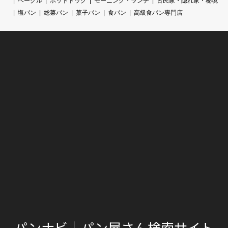
ベーグル
ホットドック
モーニング・ランチ
古民家・隠れ家・秘境
塩パン
総菜パン
菓子パン
食パン
高級食パン専門店
パンナビ｜パン屋さん検索サイト