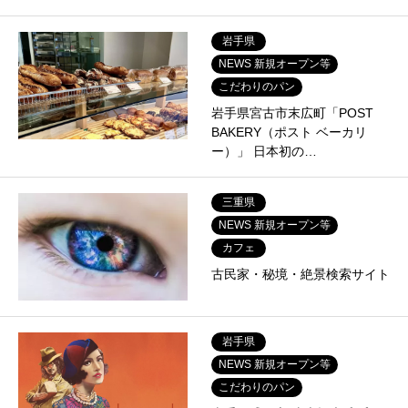
岩手県
NEWS 新規オープン等
こだわりのパン
岩手県宮古市末広町「POST
BAKERY（ポスト ベーカリ
ー）」 日本初の…
三重県
NEWS 新規オープン等
カフェ
古民家・秘境・絶景検索サイト
岩手県
NEWS 新規オープン等
こだわりのパン