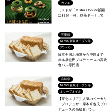
カフェ
ミスドが「Mister Donut×祇園
辻利 第一弾」抹茶ドーナツ&…
三重県
NEWS 新規オープン等
アンパン
日本全国北海道から沖縄まで
岸本卓也氏プロデュースの高級
食パン専門店…
宮城県
NEWS 新規オープン等
オリーブオイル
【東北エリア】人気のベーカリ
ープロデュサー岸本卓也氏プロ
デュースの高級食パン…