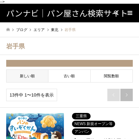
-->
パンナビ｜パン屋さん検索サイト
検索
ブログ
エリア
東北
岩手県
岩手県
並べ替え条件
新しい順
古い順
閲覧数順
13件中 1〜10件を表示


三重県
NEWS 新規オープン等
アンパン