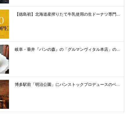
【徳島初】北海道産搾りたて牛乳使用の生ドーナツ専門...
岐阜・垂井『パンの森』の「グルマンヴィタル本店」の...
博多駅前「明治公園」にパンストックプロデュースのベ...