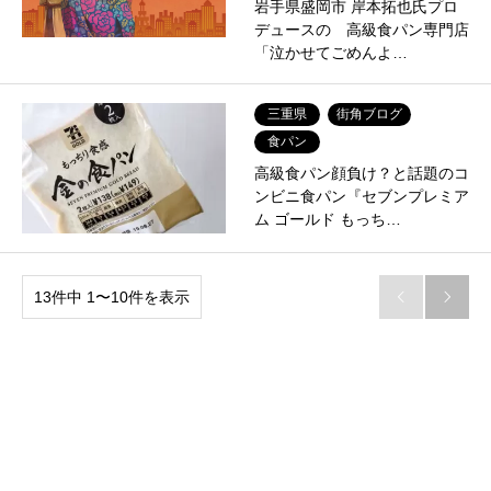
岩手県盛岡市 岸本拓也氏プロ
デュースの 高級食パン専門店
「泣かせてごめんよ…
三重県
街角ブログ
食パン
高級食パン顔負け？と話題のコ
ンビニ食パン『セブンプレミア
ム ゴールド もっち…
13件中 1〜10件を表示

