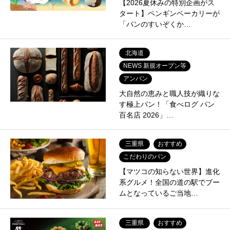
【2026夏休みの特別企画がス
タート】ペンギンベーカリーが
「パンのすいぞくか…
北海道
NEWS 新規オープン等
アンパン
大自然の恵みと職人技が織りな
す極上パン！「食べログ パン
百名店 2026」…
三重県
おすすめ
こだわりのパン
【マツコの知らない世界】進化
系グルメ！全国の道の駅でブー
ムとなっているご当地…
三重県
おすすめ