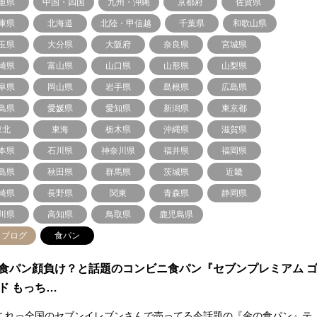
重県
中国・四国
九州・沖縄
京都府
佐賀県
庫県
北海道
北陸・甲信越
千葉県
和歌山県
玉県
大分県
大阪府
奈良県
宮城県
崎県
富山県
山口県
山形県
山梨県
阜県
岡山県
岩手県
島根県
広島県
島県
愛媛県
愛知県
新潟県
東京都
東北
東海
栃木県
沖縄県
滋賀県
本県
石川県
神奈川県
福井県
福岡県
島県
秋田県
群馬県
茨城県
近畿
崎県
長野県
関東
青森県
静岡県
川県
高知県
鳥取県
鹿児島県
角ブログ
食パン
食パン顔負け？と話題のコンビニ食パン『セブンプレミアム 
ド もっち…
これっ全国のセブンイレブンさんで売ってる今話題の『金の食パン』テ