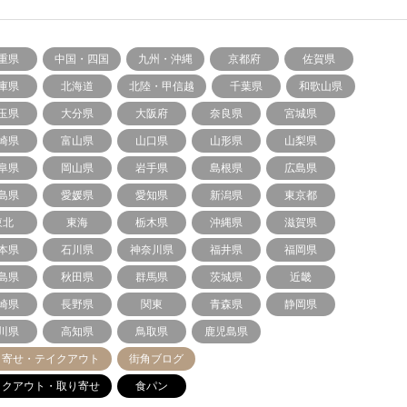
重県
中国・四国
九州・沖縄
京都府
佐賀県
庫県
北海道
北陸・甲信越
千葉県
和歌山県
玉県
大分県
大阪府
奈良県
宮城県
崎県
富山県
山口県
山形県
山梨県
阜県
岡山県
岩手県
島根県
広島県
島県
愛媛県
愛知県
新潟県
東京都
東北
東海
栃木県
沖縄県
滋賀県
本県
石川県
神奈川県
福井県
福岡県
島県
秋田県
群馬県
茨城県
近畿
崎県
長野県
関東
青森県
静岡県
川県
高知県
鳥取県
鹿児島県
り寄せ・テイクアウト
街角ブログ
イクアウト・取り寄せ
食パン