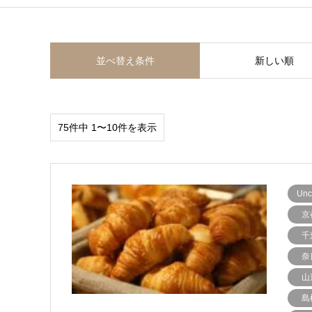
並べ替え条件
新しい順
75件中 1〜10件を表示
Unc
京
千
奈
山
島