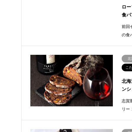
ロー
食パ
前回
の食
北
こ
北海
ンシ
志賀勝
リー