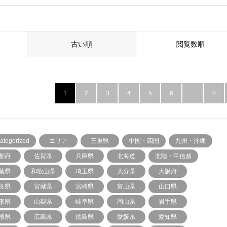
古い順
閲覧数順
1
2
3
4
5
6
…
8
ategorized
エリア
三重県
中国・四国
九州・沖縄
都府
佐賀県
兵庫県
北海道
北陸・甲信越
葉県
和歌山県
埼玉県
大分県
大阪府
良県
宮城県
宮崎県
富山県
山口県
形県
山梨県
岐阜県
岡山県
岩手県
根県
広島県
徳島県
愛媛県
愛知県