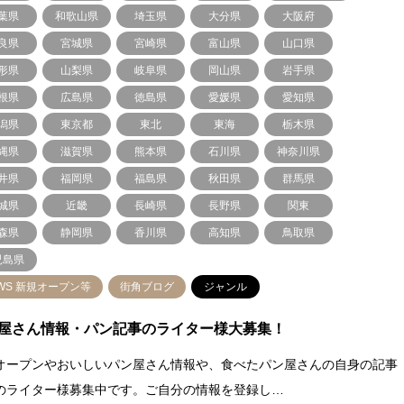
葉県
和歌山県
埼玉県
大分県
大阪府
良県
宮城県
宮崎県
富山県
山口県
形県
山梨県
岐阜県
岡山県
岩手県
根県
広島県
徳島県
愛媛県
愛知県
潟県
東京都
東北
東海
栃木県
縄県
滋賀県
熊本県
石川県
神奈川県
井県
福岡県
福島県
秋田県
群馬県
城県
近畿
長崎県
長野県
関東
森県
静岡県
香川県
高知県
鳥取県
児島県
WS 新規オープン等
街角ブログ
ジャンル
屋さん情報・パン記事のライター様大募集！
オープンやおいしいパン屋さん情報や、食べたパン屋さんの自身の記事
のライター様募集中です。ご自分の情報を登録し…