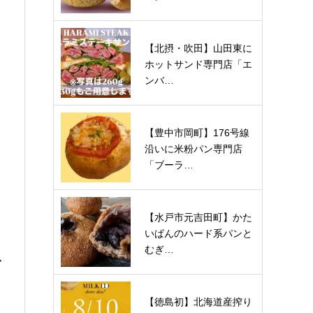
【北摂・吹田】山田東に
ホットサンド専門店「エ
ンバ…
【豊中市岡町】176号線
沿いに米粉パン専門店
「ブーラ…
【水戸市元吉田町】かた
いぱんのハード系パンと
むぎ…
ゴ
【徳島初】北海道産搾り