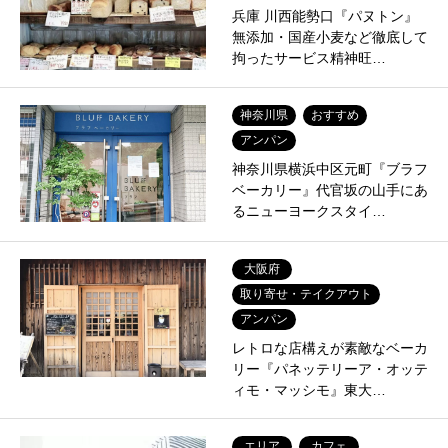
兵庫 川西能勢口『パヌトン』
無添加・国産小麦など徹底して
拘ったサービス精神旺…
神奈川県
おすすめ
アンパン
神奈川県横浜中区元町『ブラフ
ベーカリー』代官坂の山手にあ
るニューヨークスタイ…
大阪府
取り寄せ・テイクアウト
アンパン
レトロな店構えが素敵なベーカ
リー『パネッテリーア・オッテ
ィモ・マッシモ』東大…
エリア
カフェ