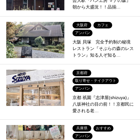
芸大駅『パン工房 マナの森』
朝から大盛況！！品揃…
大阪府
カフェ
アンパン
大阪 貝塚 完全予約制の秘境
レストラン『そぶらの森のレス
トラン』知る人ぞ知る…
京都府
取り寄せ・テイクアウト
アンパン
京都 祇園『志津屋(shizuya)』
八坂神社の目の前！！京都民に
愛される老…
兵庫県
おすすめ
アンパン