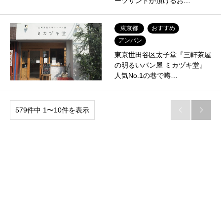
ーツサンドが頂けるお…
東京都
おすすめ
アンパン
東京世田谷区太子堂『三軒茶屋
の明るいパン屋 ミカヅキ堂』
人気No.1の巷で噂…
579件中 1〜10件を表示

