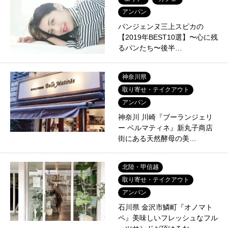
アンパン
パンジェンヌ三上スピカの
【2019年BEST10選】〜心に残
るパンたち〜後半…
神奈川県
取り寄せ・テイクアウト
アンパン
神奈川 川崎『ブーランジェリ
ー ベルマティネ』新丸子商店
街にある天然酵母の美…
北陸・甲信越
取り寄せ・テイクアウト
アンパン
石川県 金沢市鱗町『オノマト
ペ』美味しいフレッシュなフル