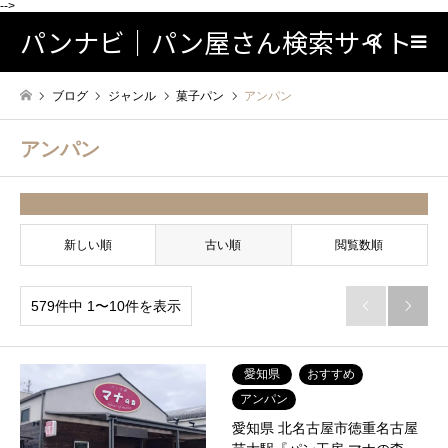
-->
パンナビ｜パン屋さん検索サイト
検索
ブログ
ジャンル
菓子パン
アンパン
アンパン
並べ替え条件
新しい順
古い順
閲覧数順
579件中 1〜10件を表示


愛知県
おすすめ
アンパン
愛知県 北名古屋市徳重名古屋