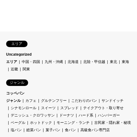
エリア
Uncategorized
エリア
中国・四国
九州・沖縄
北海道
北陸・甲信越
東北
東海
近畿
関東
ジャンル
コッペパン
ジャンル
カフェ
グルテンフリー
こだわりのパン
サンドイッチ
シナモンロール
スイーツ
スプレッド
テイクアウト・取り寄せ
デニッシュ・クロワッサン
ドーナツ
ハード系
ハンバーガー
ベーグル
ホットドック
モーニング・ランチ
古民家・隠れ家・秘境
塩パン
総菜パン
菓子パン
食パン
高級食パン専門店