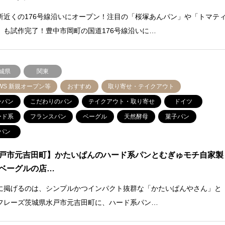
所近くの176号線沿いにオープン！注目の「桜塚あんパン」や「トマテ
」も試作完了！豊中市岡町の国道176号線沿いに…
城県
関東
WS 新規オープン等
おすすめ
取り寄せ・テイクアウト
ンパン
こだわりのパン
テイクアウト・取り寄せ
ドイツ
ード系
フランスパン
ベーグル
天然酵母
菓子パン
パン
戸市元吉田町】かたいぱんのハード系パンとむぎゅモチ自家製
ベーグルの店…
に掲げるのは、シンプルかつインパクト抜群な「かたいぱんやさん」と
フレーズ茨城県水戸市元吉田町に、ハード系パン…