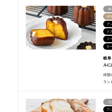
岐
NE
ア
ス
ド
モ
岐阜
ルに
待望
ラン
北
ア