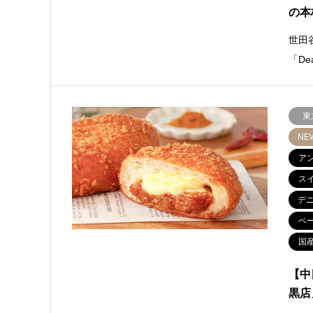
の本
世田
「De
東
NE
ア
ス
デ
ベ
国
【中
黒店