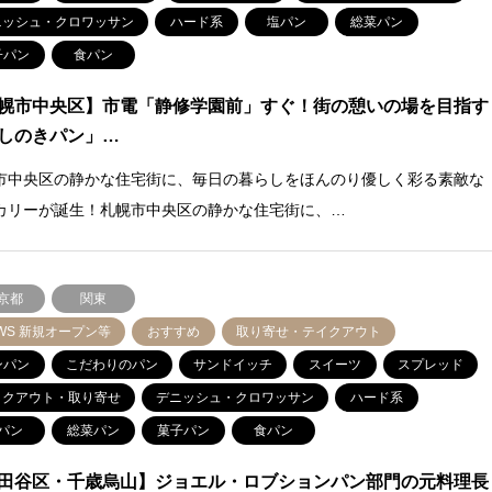
ニッシュ・クロワッサン
ハード系
塩パン
総菜パン
子パン
食パン
幌市中央区】市電「静修学園前」すぐ！街の憩いの場を目指す
しのきパン」…
市中央区の静かな住宅街に、毎日の暮らしをほんのり優しく彩る素敵な
カリーが誕生！札幌市中央区の静かな住宅街に、…
京都
関東
WS 新規オープン等
おすすめ
取り寄せ・テイクアウト
ンパン
こだわりのパン
サンドイッチ
スイーツ
スプレッド
イクアウト・取り寄せ
デニッシュ・クロワッサン
ハード系
パン
総菜パン
菓子パン
食パン
田谷区・千歳烏山】ジョエル・ロブションパン部門の元料理長