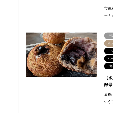
市役
ーナ
茨
NE
ア
ハ
食
【水
酵母
看板
いう