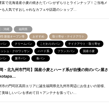
豊富で北海道産小麦の焼きたてパンがずらりとラインナップ！ご当地メ
ーも人気ですおしゃれなカフェや話題のショップ…
州・沖縄
福岡県
WS 新規オープン等
おすすめ
取り寄せ・テイクアウト
ンパン
クリームパン
こだわりのパン
テイクアウト・取り寄せ
ニッシュ・クロワッサン
ハード系
フランスパン
国産小麦
菜パン
菓子パン
食パン
岡・北九州市門司】国産小麦とハード系が自慢の街のパン屋さ
otapa…
州市の門司区高田エリアに誕生福岡県北九州市周辺にお住まいの皆様、
て美味しいパンを求めて日々アンテナを張ってい…