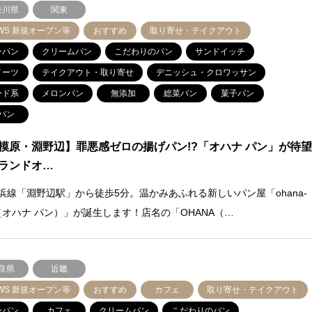
奈川県
関東
WS 新規オープン等
おすすめ
取り寄せ・テイクアウト
ンパン
クリームパン
こだわりのパン
サンドイッチ
イーツ
テイクアウト・取り寄せ
デニッシュ・クロワッサン
ード系
メロンパン
無添加
総菜パン
菓子パン
パン
模原・淵野辺】罪悪感ゼロの揚げパン!?「オハナ パン」が待
ランドオ…
横浜線「淵野辺駅」から徒歩5分。温かみあふれる新しいパン屋「ohana-
n（オハナ パン）」が誕生します！店名の「OHANA（…
良県
近畿
WS 新規オープン等
おすすめ
カフェ
取り寄せ・テイクアウト
ンパン
カフェ
クリームパン
こだわりのパン