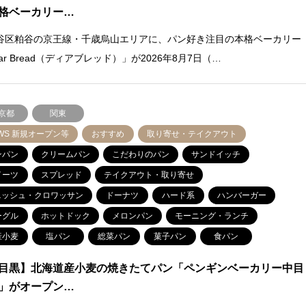
格ベーカリー…
谷区粕谷の京王線・千歳烏山エリアに、パン好き注目の本格ベーカリー
ar Bread（ディアブレッド）」が2026年8月7日（…
京都
関東
WS 新規オープン等
おすすめ
取り寄せ・テイクアウト
ンパン
クリームパン
こだわりのパン
サンドイッチ
イーツ
スプレッド
テイクアウト・取り寄せ
ニッシュ・クロワッサン
ドーナツ
ハード系
ハンバーガー
ーグル
ホットドック
メロンパン
モーニング・ランチ
産小麦
塩パン
総菜パン
菓子パン
食パン
目黒】北海道産小麦の焼きたてパン「ペンギンベーカリー中目
」がオープン…