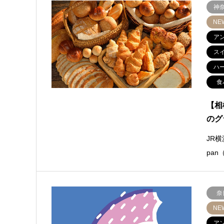
神
NE
ア
ス
ハ
食
【相
のグ
JR
pa
奈
NE
ア