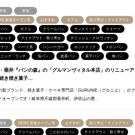
阜県
東海
WS 新規オープン等
おすすめ
カフェ
取り寄せ・テイクアウト
ンパン
カフェ
クリームパン
サンドイッチ
スイーツ
プレッド
テイクアウト・取り寄せ
デニッシュ・クロワッサン
ーナツ
ハード系
ハンバーガー
ホットドック
メロンパン
ーニング・ランチ
塩パン
総菜パン
菓子パン
食パン
・垂井『パンの森』の「グルマンヴィタル本店」のリニューア
続き焼き菓子…
の新ブランド、焼き菓子・ケーキ専門店「GURUNIE（グルニエ）」が
ドオープンです！岐阜県不破郡垂井町、伊吹山の豊…
海道
NEWS 新規オープン等
おすすめ
取り寄せ・テイクアウト
ンパン
クリームパン
こだわりのパン
テイクアウト・取り寄せ