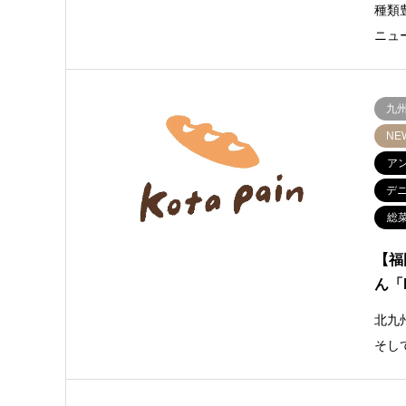
種類
ニュ
九
NE
ア
デ
総
【福
ん「k
北九
そし