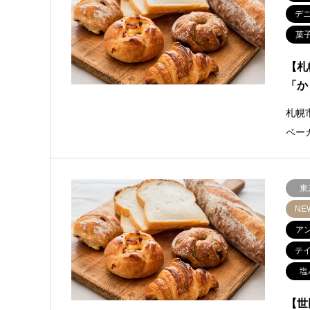
デ
菓
【札
「か
札幌
ベー
東
NE
ア
テ
塩
【世