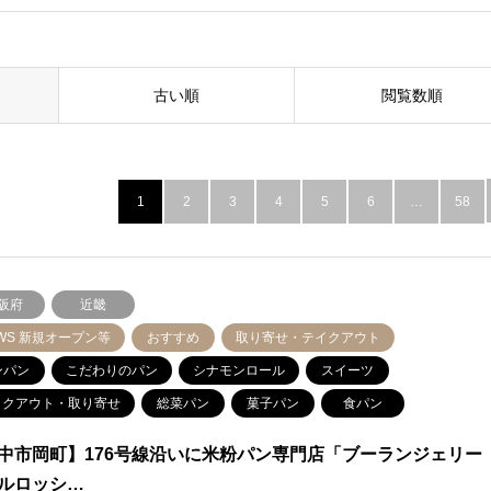
古い順
閲覧数順
1
2
3
4
5
6
…
58
阪府
近畿
WS 新規オープン等
おすすめ
取り寄せ・テイクアウト
ンパン
こだわりのパン
シナモンロール
スイーツ
イクアウト・取り寄せ
総菜パン
菓子パン
食パン
中市岡町】176号線沿いに米粉パン専門店「ブーランジェリー
ルロッシ…