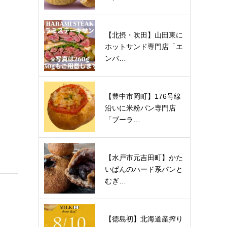
【北摂・吹田】山田東に
ホットサンド専門店「エ
ンバ…
【豊中市岡町】176号線
望
沿いに米粉パン専門店
「ブーラ…
【水戸市元吉田町】かた
いぱんのハード系パンと
むぎ…
【徳島初】北海道産搾り