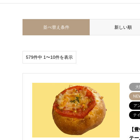
並べ替え条件
新しい順
579件中 1〜10件を表示
大
NE
ア
テ
【豊
テー