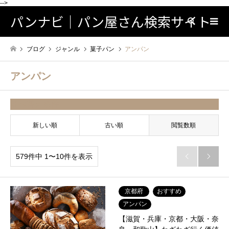
-->
パンナビ｜パン屋さん検索サイト
検索
ブログ
ジャンル
菓子パン
アンパン
アンパン
並べ替え条件
新しい順
古い順
閲覧数順
579件中 1〜10件を表示


京都府
おすすめ
アンパン
【滋賀・兵庫・京都・大阪・奈