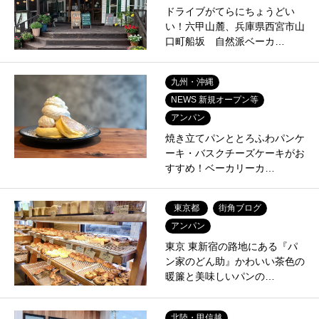
ドライブがてらにちょうどい
い！六甲山麓、兵庫県西宮市山
口町船坂 自然派ベーカ…
九州・沖縄
NEWS 新規オープン等
アンパン
焼き立てパンととろふわパンケ
ーキ・バスクチーズケーキがお
すすめ！ベーカリーカ…
東京都
街角ブログ
アンパン
東京 東新宿の路地にある『パ
ン家のどん助』かわいい茶色の
暖簾と美味しいパンの…
北陸・甲信越