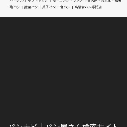
ベーグル
ホットドック
モーニング・ランチ
古民家・隠れ家・秘境
塩パン
総菜パン
菓子パン
食パン
高級食パン専門店
パンナビ｜パン屋さん検索サイト