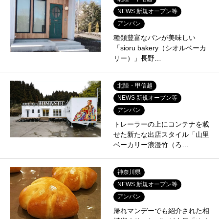
NEWS 新規オープン等
アンパン
種類豊富なパンが美味しい
「sioru bakery（シオルベーカ
リー）」長野…
北陸・甲信越
NEWS 新規オープン等
アンパン
トレーラーの上にコンテナを載
せた新たな出店スタイル「山里
ベーカリー浪漫竹（ろ…
神奈川県
NEWS 新規オープン等
アンパン
帰れマンデーでも紹介された相