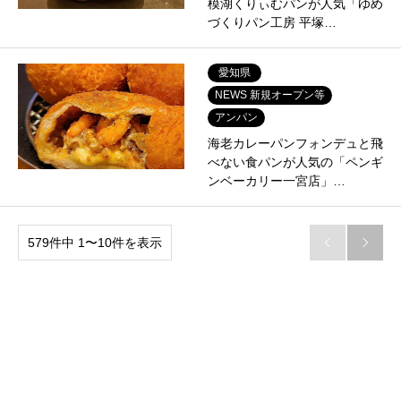
模湖くりぃむパンが人気「ゆめ
づくりパン工房 平塚…
愛知県
NEWS 新規オープン等
アンパン
海老カレーパンフォンデュと飛
べない食パンが人気の「ペンギ
ンベーカリー一宮店」…
579件中 1〜10件を表示

