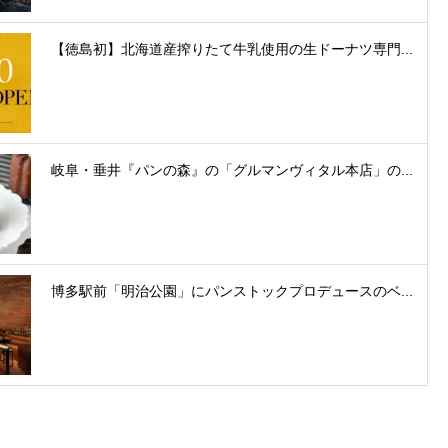
【徳島初】北海道産搾りたて牛乳使用の生ドーナツ専門...
岐阜・垂井『パンの森』の「グルマンヴィタル本店」の...
博多駅前「明治公園」にパンストックプロデュースのベ...