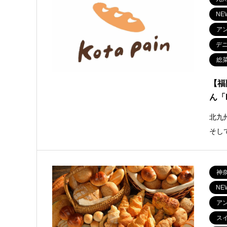
NE
ア
デ
総
【福
ん「k
北九
そし
神
NE
ア
ス