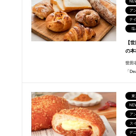
NE
ア
テ
塩
【世
の本
世田
「De
東
NE
ア
ス
デ