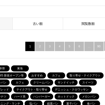
古い順
閲覧数順
1
2
3
4
5
6
…
90
阜県
東海
WS 新規オープン等
おすすめ
カフェ
取り寄せ・テイクアウト
ンパン
カフェ
クリームパン
サンドイッチ
スイーツ
プレッド
テイクアウト・取り寄せ
デニッシュ・クロワッサン
ーナツ
ハード系
ハンバーガー
ホットドック
メロンパン
ーニング・ランチ
塩パン
総菜パン
菓子パン
食パン