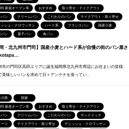
WS 新規オープン等
おすすめ
取り寄せ・テイクアウト
ンパン
クリームパン
こだわりのパン
テイクアウト・取り寄せ
ニッシュ・クロワッサン
ハード系
フランスパン
国産小麦
菜パン
菓子パン
食パン
岡・北九州市門司】国産小麦とハード系が自慢の街のパン屋さ
otapa…
州市の門司区高田エリアに誕生福岡県北九州市周辺にお住まいの皆様、
て美味しいパンを求めて日々アンテナを張ってい…
奈川県
関東
WS 新規オープン等
おすすめ
取り寄せ・テイクアウト
ンパン
クリームパン
こだわりのパン
サンドイッチ
イーツ
テイクアウト・取り寄せ
デニッシュ・クロワッサン