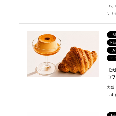
ザク
ン！
大
NE
カ
テ
【大
ロワ
大阪
しま
九