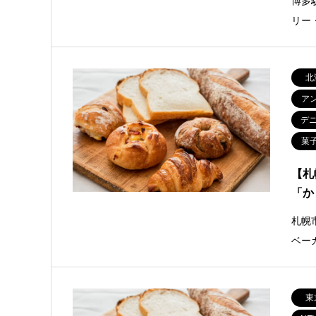
博多
リー
北
ア
デ
菓
【札
「か
札幌
ベー
東