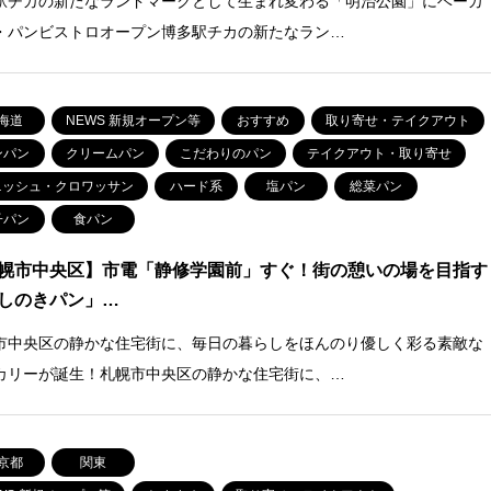
駅チカの新たなランドマークとして生まれ変わる「明治公園」にベーカ
・パンビストロオープン博多駅チカの新たなラン…
海道
NEWS 新規オープン等
おすすめ
取り寄せ・テイクアウト
ンパン
クリームパン
こだわりのパン
テイクアウト・取り寄せ
ニッシュ・クロワッサン
ハード系
塩パン
総菜パン
子パン
食パン
幌市中央区】市電「静修学園前」すぐ！街の憩いの場を目指す
しのきパン」…
市中央区の静かな住宅街に、毎日の暮らしをほんのり優しく彩る素敵な
カリーが誕生！札幌市中央区の静かな住宅街に、…
京都
関東