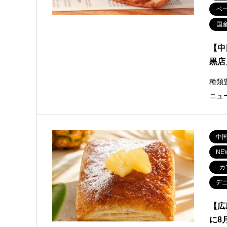
ベ
国
【中
黒店
種類
ニュ
中
NE
カ
デ
【広
に8