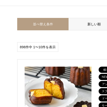
並べ替え条件
新しい順
898件中 1〜10件を表示
岐
NE
ア
ス
ド
モ