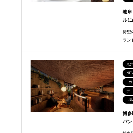
岐阜
ルに
待望
ラン
九
NE
カ
デ
塩
博多
パン