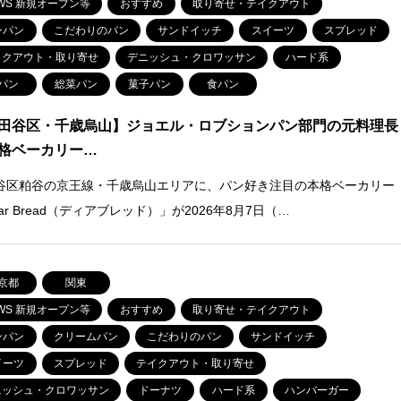
WS 新規オープン等
おすすめ
取り寄せ・テイクアウト
ンパン
こだわりのパン
サンドイッチ
スイーツ
スプレッド
イクアウト・取り寄せ
デニッシュ・クロワッサン
ハード系
パン
総菜パン
菓子パン
食パン
田谷区・千歳烏山】ジョエル・ロブションパン部門の元料理長
格ベーカリー…
谷区粕谷の京王線・千歳烏山エリアに、パン好き注目の本格ベーカリー
ar Bread（ディアブレッド）」が2026年8月7日（…
京都
関東
WS 新規オープン等
おすすめ
取り寄せ・テイクアウト
ンパン
クリームパン
こだわりのパン
サンドイッチ
イーツ
スプレッド
テイクアウト・取り寄せ
ニッシュ・クロワッサン
ドーナツ
ハード系
ハンバーガー