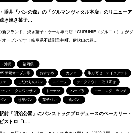
・垂井『パンの森』の「グルマンヴィタル本店」のリニューア
続き焼き菓子…
の新ブランド、焼き菓子・ケーキ専門店「GURUNIE（グルニエ）」が
ドオープンです！岐阜県不破郡垂井町、伊吹山の豊…
州・沖縄
福岡県
WS 新規オープン等
おすすめ
カフェ
取り寄せ・テイクアウト
フェ
こだわりのパン
スイーツ
テイクアウト・取り寄せ
ニッシュ・クロワッサン
ドーナツ
ハード系
モーニング・ランチ
パン
総菜パン
菓子パン
食パン
駅前「明治公園」にパンストックプロデュースのベーカリー・
ビストロ「L…