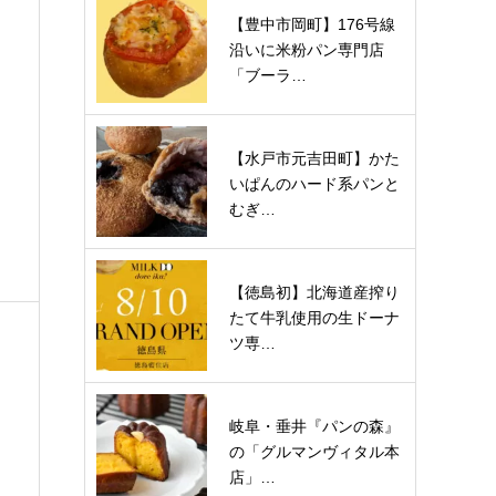
【豊中市岡町】176号線
沿いに米粉パン専門店
「ブーラ…
【水戸市元吉田町】かた
いぱんのハード系パンと
むぎ…
【徳島初】北海道産搾り
たて牛乳使用の生ドーナ
ツ専…
岐阜・垂井『パンの森』
の「グルマンヴィタル本
店」…