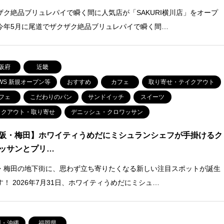
ザク絶品ブリュレパイで瞬く間に人気店が「SAKURI横川店」をオープ
今年5月に尾道でザクザク絶品ブリュレパイで瞬く間…
阪府
近畿
WS 新規オープン等
おすすめ
カフェ
取り寄せ・テイクアウト
フェ
こだわりのパン
サンドイッチ
スイーツ
イクアウト・取り寄せ
デニッシュ・クロワッサン
阪・梅田】ホワイティうめだにミシュランシェフが手掛けるク
ッサンとプリ…
・梅田の地下街に、思わず立ち寄りたくなる新しい注目スポットが誕生
す！ 2026年7月31日、ホワイティうめだにミシュ…
州・沖縄
福岡県