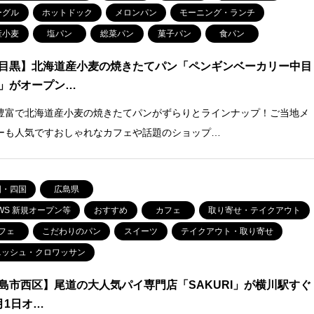
ーグル
ホットドック
メロンパン
モーニング・ランチ
産小麦
塩パン
総菜パン
菓子パン
食パン
目黒】北海道産小麦の焼きたてパン「ペンギンベーカリー中目
」がオープン…
豊富で北海道産小麦の焼きたてパンがずらりとラインナップ！ご当地メ
ーも人気ですおしゃれなカフェや話題のショップ…
国・四国
広島県
WS 新規オープン等
おすすめ
カフェ
取り寄せ・テイクアウト
フェ
こだわりのパン
スイーツ
テイクアウト・取り寄せ
ニッシュ・クロワッサン
島市西区】尾道の大人気パイ専門店「SAKURI」が横川駅すぐ
月1日オ…