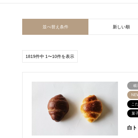
並べ替え条件
新しい順
1819件中 1〜10件を表示
岐
NE
こ
菓
白トリ