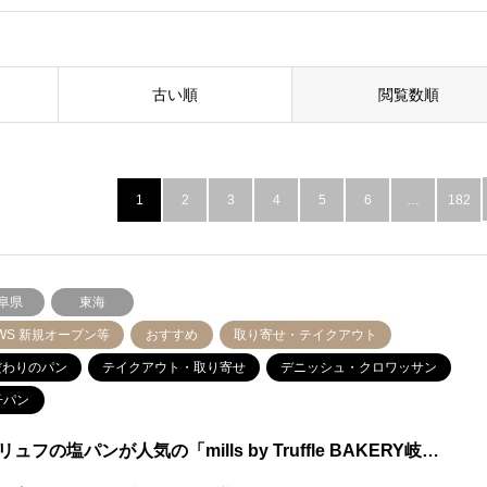
古い順
閲覧数順
1
2
3
4
5
6
…
182
阜県
東海
WS 新規オープン等
おすすめ
取り寄せ・テイクアウト
だわりのパン
テイクアウト・取り寄せ
デニッシュ・クロワッサン
子パン
ュフの塩パンが人気の「mills by Truffle BAKERY岐…