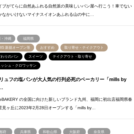
イブがてらに自然あふれる自然派の美味しいパン屋へ行こう！車でない
かなかいけないマイナスイオンあふれる山の中に…
州・沖縄
福岡県
WS 新規オープン等
おすすめ
取り寄せ・テイクアウト
だわりのパン
スイーツ
テイクアウト・取り寄せ
ニッシュ・クロワッサン
リュフの塩パンが大人気の行列必死のベーカリー「mills by
f…
ffleBAKERY の全国に向けた新しいブランド九州、福岡に初出店福岡県春
見ヶ丘に2023年2月28日オープンする「mills by…
都府
兵庫県
和歌山県
大阪府
奈良県