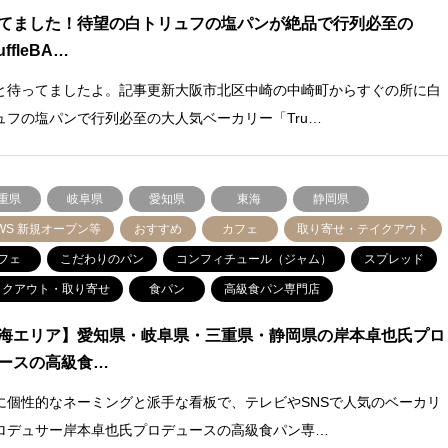
てました！待望の白トリュフの塩パンが絶品で行列必至の
uffleBA…
と待ってましたよ。記事更新大阪市北区中崎の中崎町からすぐの所に白
ュフの塩パンで行列必至の大人気ベーカリー「Tru…
重県
岐阜県
愛知県
東海
静岡県
WS 新規オープン等
おすすめ
カフェ
取り寄せ・テイクアウト
フェ
こだわりのパン
コンフィチュール（ジャム）
スプレッド
イクアウト・取り寄せ
食パン
高級食パン専門店
海エリア】愛知県・岐阜県・三重県・静岡県の岸本卓也氏プロ
ースの高級食…
に個性的なネーミングと派手な看板で、テレビやSNSで人気のベーカリ
ロデュサー岸本卓也氏プロデュースの高級食パン専…