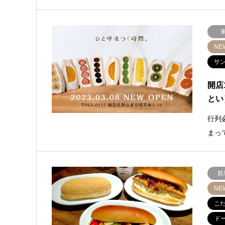
NE
サ
開店
とい
行列
まっ
群
NE
こ
ド