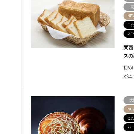
滋
NE
こ
ス
関西
スの
初め
が止
大
NE
こ
ハ