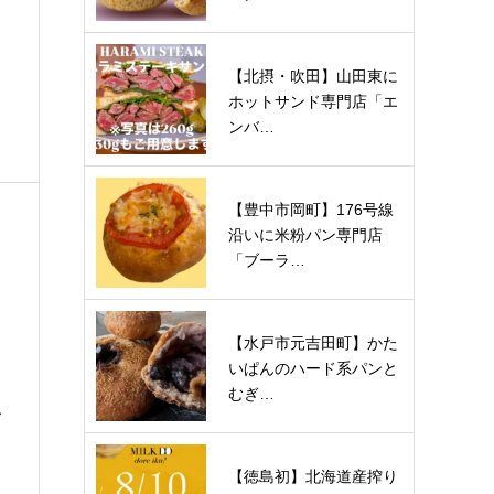
【北摂・吹田】山田東に
ホットサンド専門店「エ
ンバ…
【豊中市岡町】176号線
沿いに米粉パン専門店
「ブーラ…
【水戸市元吉田町】かた
いぱんのハード系パンと
むぎ…
奈
【徳島初】北海道産搾り