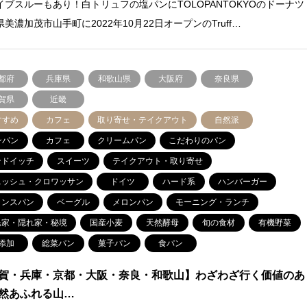
イブスルーもあり！白トリュフの塩パンにTOLOPANTOKYOのドーナツ
美濃加茂市山手町に2022年10月22日オープンのTruff…
都府
兵庫県
和歌山県
大阪府
奈良県
賀県
近畿
すすめ
カフェ
取り寄せ・テイクアウト
自然派
ンパン
カフェ
クリームパン
こだわりのパン
ンドイッチ
スイーツ
テイクアウト・取り寄せ
ニッシュ・クロワッサン
ドイツ
ハード系
ハンバーガー
ランスパン
ベーグル
メロンパン
モーニング・ランチ
民家・隠れ家・秘境
国産小麦
天然酵母
旬の食材
有機野菜
添加
総菜パン
菓子パン
食パン
賀・兵庫・京都・大阪・奈良・和歌山】わざわざ行く価値のあ
然あふれる山…