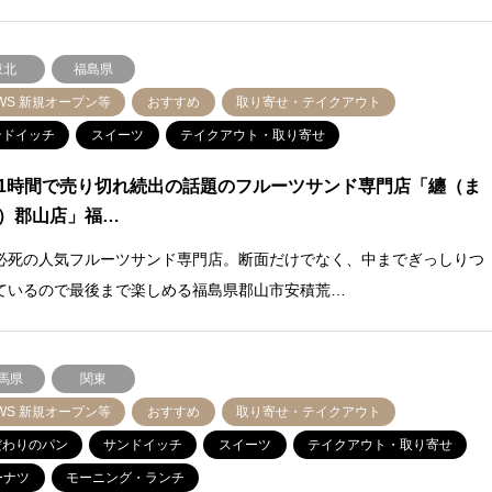
東北
福島県
WS 新規オープン等
おすすめ
取り寄せ・テイクアウト
ンドイッチ
スイーツ
テイクアウト・取り寄せ
1時間で売り切れ続出の話題のフルーツサンド専門店「纏（ま
）郡山店」福…
必死の人気フルーツサンド専門店。断面だけでなく、中までぎっしりつ
ているので最後まで楽しめる福島県郡山市安積荒…
馬県
関東
WS 新規オープン等
おすすめ
取り寄せ・テイクアウト
だわりのパン
サンドイッチ
スイーツ
テイクアウト・取り寄せ
ーナツ
モーニング・ランチ