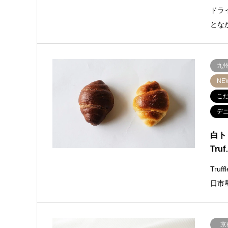
ドラ
とな
九
NE
こ
デ
白ト
Tru
Tru
日市星
京