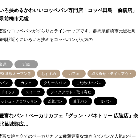
いろ挟めるかわいいコッペパン専門店「コッペ田島 前橋店」
県前橋市元総…
豊富なコッペパンがずらりとラインナップです。群馬県前橋市元総社町
前橋駅近くにいろいろ挟めるコッペパンが人気の…
良県
近畿
WS 新規オープン等
おすすめ
カフェ
取り寄せ・テイクアウト
ンパン
カフェ
クリームパン
こだわりのパン
ンドイッチ
スイーツ
テイクアウト・取り寄せ
ニッシュ・クロワッサン
総菜パン
菓子パン
食パン
豊富なパン！ベーカリカフェ「グラン・パネトリー 広陵店」
北葛城郡広…
豊富な焼き立てのベーカリカフェ種類豊富な焼き立てパンが人気のベー