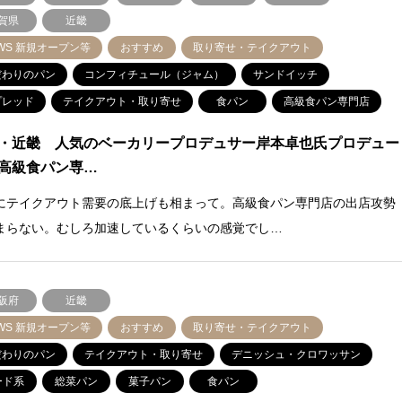
賀県
近畿
WS 新規オープン等
おすすめ
取り寄せ・テイクアウト
だわりのパン
コンフィチュール（ジャム）
サンドイッチ
プレッド
テイクアウト・取り寄せ
食パン
高級食パン専門店
・近畿 人気のベーカリープロデュサー岸本卓也氏プロデュー
高級食パン専…
にテイクアウト需要の底上げも相まって。高級食パン専門店の出店攻勢
まらない。むしろ加速しているくらいの感覚でし…
阪府
近畿
WS 新規オープン等
おすすめ
取り寄せ・テイクアウト
だわりのパン
テイクアウト・取り寄せ
デニッシュ・クロワッサン
ード系
総菜パン
菓子パン
食パン