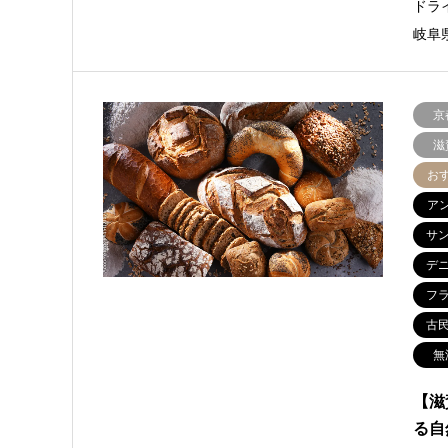
ドラ
岐阜県
京
滋
お
ア
サ
デ
フ
古
無
【滋
る自