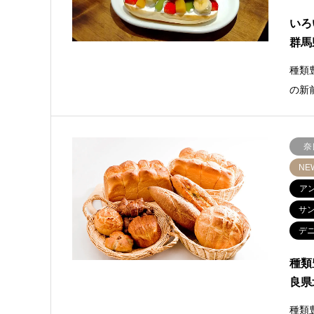
いろ
群馬
種類
の新
奈
NE
ア
サ
デ
種類
良県
種類