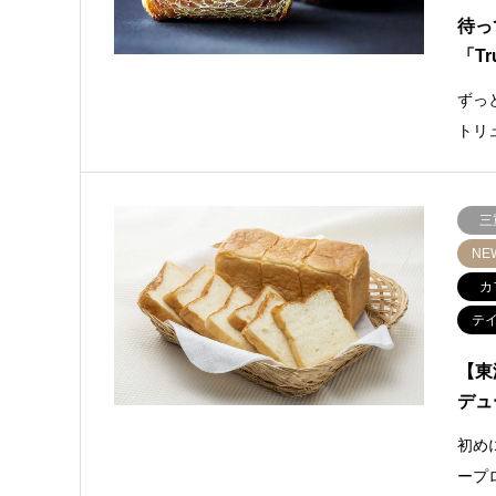
待っ
「Tr
ずっ
トリ
三
NE
カ
テ
【東
デュ
初め
ープ