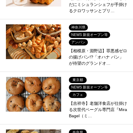
だにミシュランシェフが手掛け
るクロワッサンとプリ…
神奈川県
NEWS 新規オープン等
アンパン
【相模原・淵野辺】罪悪感ゼロ
の揚げパン!?「オハナ パン」
が待望のグランドオ…
東京都
NEWS 新規オープン等
カフェ
【吉祥寺】老舗洋食店が仕掛け
る次世代ベーグル専門店『Mira
Bagel（ミ…
奈良県