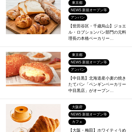
東京都
NEWS 新規オープン等
アンパン
【世田谷区・千歳烏山】ジョエ
ル・ロブションパン部門の元料
理長の本格ベーカリー…
東京都
NEWS 新規オープン等
アンパン
【中目黒】北海道産小麦の焼き
たてパン「ペンギンベーカリー
中目黒店」がオープン…
大阪府
NEWS 新規オープン等
カフェ
【大阪・梅田】ホワイティうめ