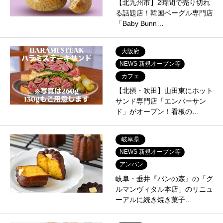
【北九州市】2時間で売り切れ
る話題店！韓国ベーグル専門店
「Baby Bunn…
大阪府
NEWS 新規オープン等
カフェ
【北摂・吹田】山田東にホット
サンド専門店「エンバーサン
ド」がオープン！看板の…
岐阜県
NEWS 新規オープン等
アンパン
岐阜・垂井『パンの森』の「グ
ルマンヴィタル本店」のリニュ
ーアルに続き焼き菓子…