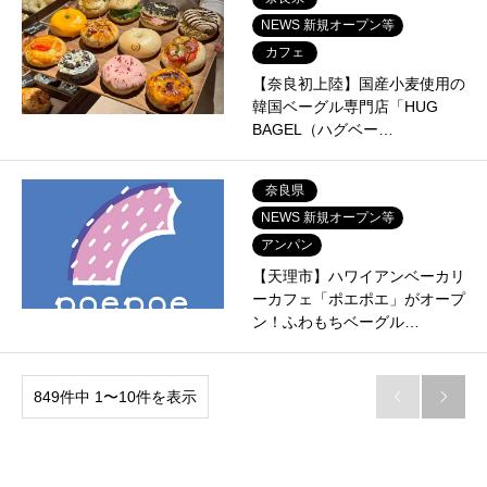
NEWS 新規オープン等
カフェ
【奈良初上陸】国産小麦使用の
韓国ベーグル専門店「HUG
BAGEL（ハグベー…
奈良県
NEWS 新規オープン等
アンパン
【天理市】ハワイアンベーカリ
ーカフェ「ポエポエ」がオープ
ン！ふわもちベーグル…
849件中 1〜10件を表示

