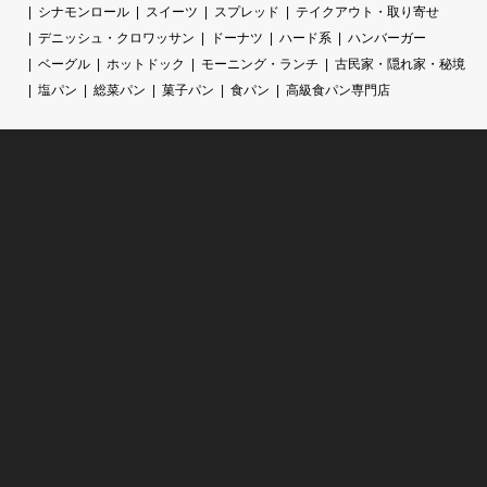
シナモンロール
スイーツ
スプレッド
テイクアウト・取り寄せ
デニッシュ・クロワッサン
ドーナツ
ハード系
ハンバーガー
ベーグル
ホットドック
モーニング・ランチ
古民家・隠れ家・秘境
塩パン
総菜パン
菓子パン
食パン
高級食パン専門店