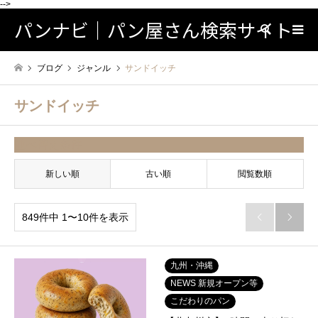
-->
パンナビ｜パン屋さん検索サイト
検索
ブログ
ジャンル
サンドイッチ
サンドイッチ
並べ替え条件
新しい順
古い順
閲覧数順
849件中 1〜10件を表示


九州・沖縄
NEWS 新規オープン等
こだわりのパン