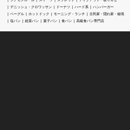
デニッシュ・クロワッサン
ドーナツ
ハード系
ハンバーガー
ベーグル
ホットドック
モーニング・ランチ
古民家・隠れ家・秘境
塩パン
総菜パン
菓子パン
食パン
高級食パン専門店