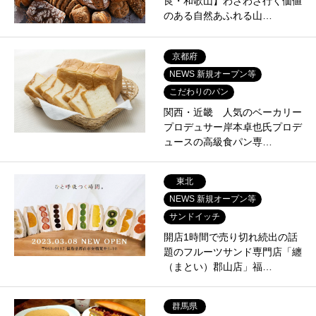
良・和歌山】わざわざ行く価値
のある自然あふれる山…
京都府
NEWS 新規オープン等
こだわりのパン
関西・近畿 人気のベーカリー
プロデュサー岸本卓也氏プロデ
ュースの高級食パン専…
東北
NEWS 新規オープン等
サンドイッチ
開店1時間で売り切れ続出の話
題のフルーツサンド専門店「纏
（まとい）郡山店」福…
群馬県