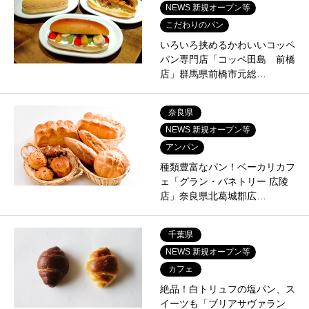
NEWS 新規オープン等
こだわりのパン
いろいろ挟めるかわいいコッペ
パン専門店「コッペ田島 前橋
店」群馬県前橋市元総…
奈良県
NEWS 新規オープン等
アンパン
種類豊富なパン！ベーカリカフ
ェ「グラン・パネトリー 広陵
店」奈良県北葛城郡広…
千葉県
NEWS 新規オープン等
カフェ
絶品！白トリュフの塩パン、ス
イーツも「ブリアサヴァラン