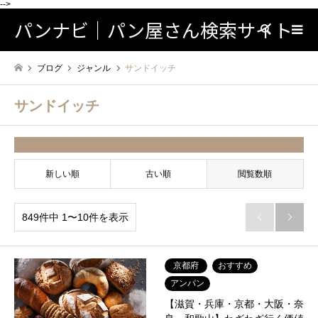
-->
パンナビ｜パン屋さん検索サイト
検索
ブログ
ジャンル
サンドイッチ
サンドイッチ
並べ替え条件
新しい順
古い順
閲覧数順
849件中 1〜10件を表示


京都府
おすすめ
アンパン
【滋賀・兵庫・京都・大阪・奈