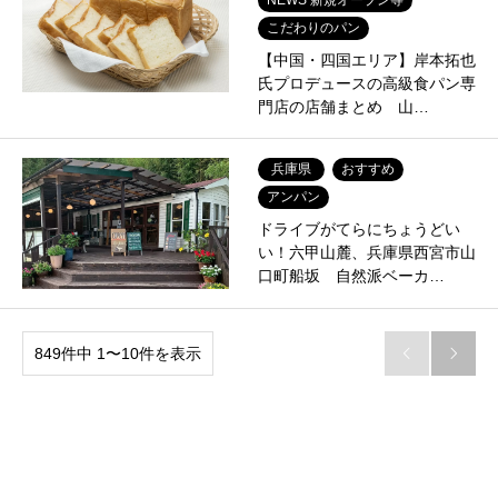
こだわりのパン
【中国・四国エリア】岸本拓也
氏プロデュースの高級食パン専
門店の店舗まとめ 山…
兵庫県
おすすめ
アンパン
ドライブがてらにちょうどい
い！六甲山麓、兵庫県西宮市山
口町船坂 自然派ベーカ…
849件中 1〜10件を表示

