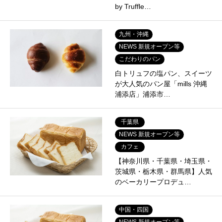
by Truffle…
九州・沖縄
NEWS 新規オープン等
こだわりのパン
白トリュフの塩パン、スイーツ
が大人気のパン屋「mills 沖縄
浦添店」浦添市…
千葉県
NEWS 新規オープン等
カフェ
【神奈川県・千葉県・埼玉県・
茨城県・栃木県・群馬県】人気
のベーカリープロデュ…
中国・四国
NEWS 新規オープン等