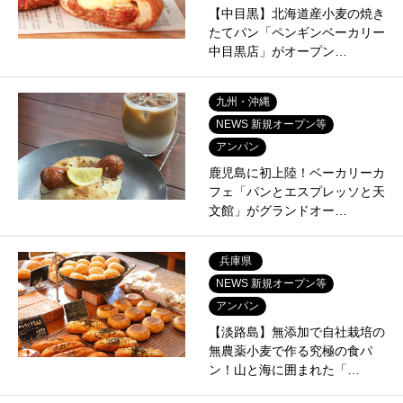
【中目黒】北海道産小麦の焼き
たてパン「ペンギンベーカリー
中目黒店」がオープン…
九州・沖縄
NEWS 新規オープン等
アンパン
鹿児島に初上陸！ベーカリーカ
フェ「パンとエスプレッソと天
文館」がグランドオー…
兵庫県
NEWS 新規オープン等
アンパン
【淡路島】無添加で自社栽培の
無農薬小麦で作る究極の食パ
ン！山と海に囲まれた「…