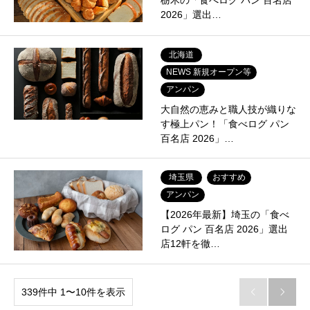
栃木の「食べログ パン 百名店
2026」選出…
北海道
NEWS 新規オープン等
アンパン
大自然の恵みと職人技が織りな
す極上パン！「食べログ パン
百名店 2026」…
埼玉県
おすすめ
アンパン
【2026年最新】埼玉の「食べ
ログ パン 百名店 2026」選出
店12軒を徹…
339件中 1〜10件を表示

