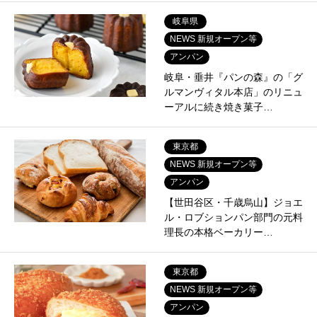
岐阜県
NEWS 新規オープン等
アンパン
岐阜・垂井『パンの森』の「グ
ルマンヴィタル本店」のリニュ
ーアルに続き焼き菓子…
東京都
NEWS 新規オープン等
アンパン
【世田谷区・千歳烏山】ジョエ
ル・ロブションパン部門の元料
理長の本格ベーカリー…
東京都
NEWS 新規オープン等
アンパン