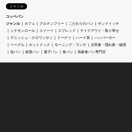
ジャンル
コッペパン
ジャンル
カフェ
グルテンフリー
こだわりのパン
サンドイッチ
シナモンロール
スイーツ
スプレッド
テイクアウト・取り寄せ
デニッシュ・クロワッサン
ドーナツ
ハード系
ハンバーガー
ベーグル
ホットドック
モーニング・ランチ
古民家・隠れ家・秘境
塩パン
総菜パン
菓子パン
食パン
高級食パン専門店