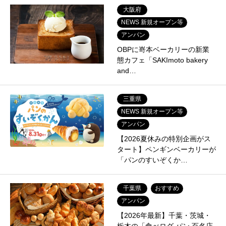
大阪府
NEWS 新規オープン等
アンパン
OBPに嵜本ベーカリーの新業
態カフェ「SAKImoto bakery
and…
三重県
NEWS 新規オープン等
アンパン
【2026夏休みの特別企画がス
タート】ペンギンベーカリーが
「パンのすいぞくか…
千葉県
おすすめ
アンパン
【2026年最新】千葉・茨城・