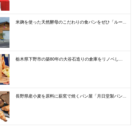
米麹を使った天然酵母のこだわりの食パンをぜひ「ルー...
栃木県下野市の築80年の大谷石造りの倉庫をリノベし...
長野県産小麦を原料に薪窯で焼くパン屋「月日堂製パン...