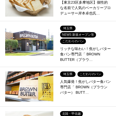
【東京23区多摩地区】個性的
な名前で人気のベーカリープロ
デューサー岸本卓也氏…
埼玉県
NEWS 新規オープン等
こだわりのパン
リッチな味わい！焦がしバター
食パン専門店「 BROWN
BUTTER（ブラウ…
埼玉県
こだわりのパン
人気爆発！焦がしバター食パン
専門店「 BROWN（ブラウン
バター） BUTT…
北陸・甲信越