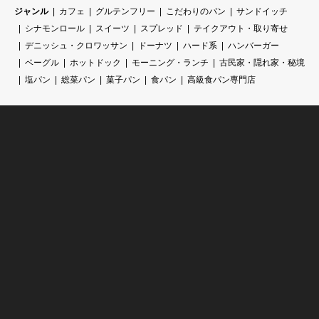
ジャンル
カフェ
グルテンフリー
こだわりのパン
サンドイッチ
シナモンロール
スイーツ
スプレッド
テイクアウト・取り寄せ
デニッシュ・クロワッサン
ドーナツ
ハード系
ハンバーガー
ベーグル
ホットドック
モーニング・ランチ
古民家・隠れ家・秘境
塩パン
総菜パン
菓子パン
食パン
高級食パン専門店