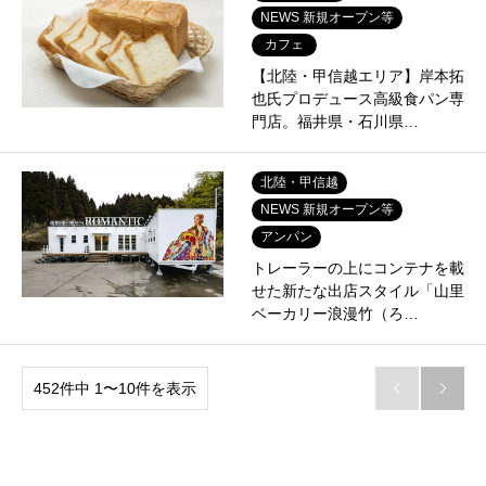
NEWS 新規オープン等
カフェ
【北陸・甲信越エリア】岸本拓
也氏プロデュース高級食パン専
門店。福井県・石川県…
北陸・甲信越
NEWS 新規オープン等
アンパン
トレーラーの上にコンテナを載
せた新たな出店スタイル「山里
ベーカリー浪漫竹（ろ…
452件中 1〜10件を表示

