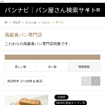
-->
パンナビ｜パン屋さん検索サイト
検索
ブログ
ジャンル
高級食パン専門店
高級食パン専門店
こだわりの高級食パン専門店特集です。
並べ替え条件
新しい順
古い順
閲覧数順
452件中 1〜10件を表示


京都府
NEWS 新規オープン等