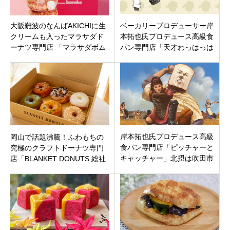
大阪難波のなんばAKICHIに生
ベーカリープロデューサー岸
クリームも入ったマラサダド
本拓也氏プロデュース高級食
ーナツ専門店 「マラサダボム
パン専門店「天才わっはっは
ズ」ハワイ育ち！
高知店」高知市北川添1月8日
オープン
岸本拓也氏プロデュース高級
岡山で話題沸騰！ふわもちの
食パン専門店「ピッチャーと
究極のクラフトドーナツ専門
キャッチャー」北摂は吹田市
店「BLANKET DONUTS 総社
山田西1丁目
店」総社市にオープン