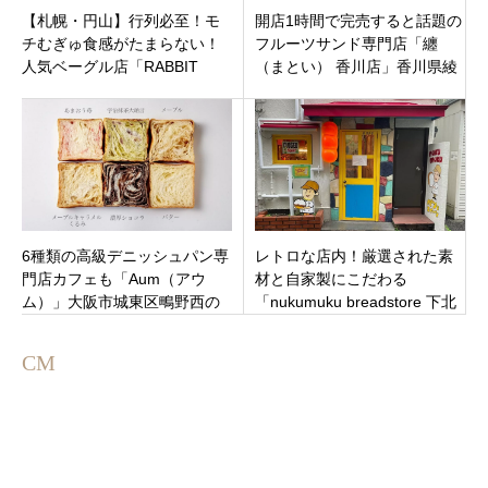
【札幌・円山】行列必至！モ
開店1時間で完売すると話題の
チむぎゅ食感がたまらない！
フルーツサンド専門店「纏
人気ベーグル店「RABBIT
（まとい） 香川店」香川県綾
BAGELS マルヤマクラス店」
歌郡綾川町綾南バイパス沿い
が待望オープン
オープン
6種類の高級デニッシュパン専
レトロな店内！厳選された素
門店カフェも「Aum（アウ
材と自家製にこだわる
ム）」大阪市城東区鴫野西の
「nukumuku breadstore 下北
JR京橋駅南口近く
沢駅前店」世田谷区北沢新5月
18日オープン。
CM