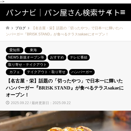
-->
パンナビ｜パン屋さん検索サイト
検索
ブログ
【名古屋・栄】話題の「切ったやつ」で日本一に輝いたハ
ンバーガー『BRISK STAND』が食べるテラスsakaeにオープン！
愛知県
東海
NEWS 新規オープン等
おすすめ
テレビ番組
取り寄せ・テイクアウト
カフェ
テイクアウト・取り寄せ
ハンバーガー
【名古屋・栄】話題の「切ったやつ」で日本一に輝いた
ハンバーガー『BRISK STAND』が食べるテラスsakaeに
オープン！
2025.09.22 / 最終更新日：2025.09.22