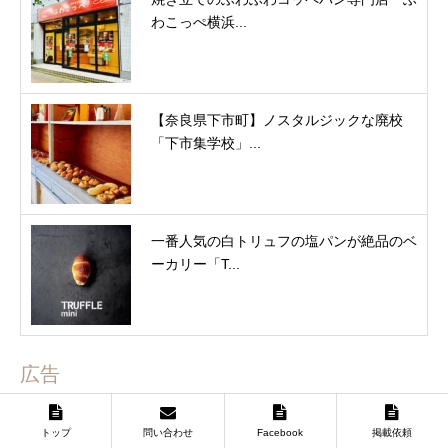
わこっぺ横浜...
【奈良県下市町】ノスタルジックな廃校
「下市集学校」...
一番人気の白トリュフの塩パンが絶品のベ
ーカリー「T...
広告
トップ
問い合わせ
Facebook
掲載依頼