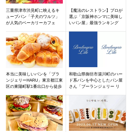
三重県津市渋見町に映えるキ
【魔法のレストラン】プロが
ューブパン「子犬のワルツ」
選ぶ「京阪神ホンマに美味し
が人気のベーカリーカフェ
いパン屋」最強ランキング
「しょぱん和流津」9月30日オ
TOP10！1位は伝説の名店が進
ープン！
化して復活
本当に美味しいパンを「ブラ
和歌山県御坊市湯川町のハー
ンジェリーHARU」東京都江東
ド系パンを中心としたパン屋
区の東陽町駅1番出口から徒歩
さん「ブーランジェリー リ
1分に7月28日オープンです。
ル」オープン！