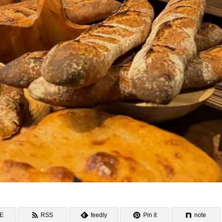
NE
RSS
feedly
Pin it
note