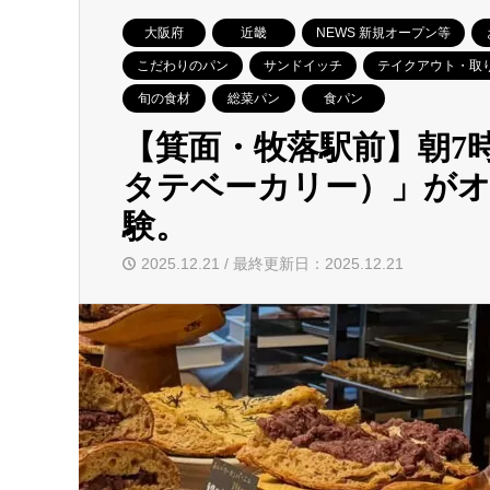
大阪府
近畿
NEWS 新規オープン等
こだわりのパン
サンドイッチ
テイクアウト・取
旬の食材
総菜パン
食パン
【箕面・牧落駅前】朝7時の
タテベーカリー）」がオ
験。
2025.12.21 / 最終更新日：2025.12.21