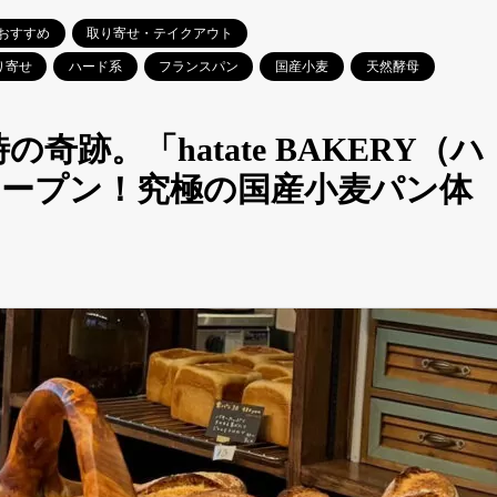
おすすめ
取り寄せ・テイクアウト
り寄せ
ハード系
フランスパン
国産小麦
天然酵母
奇跡。「hatate BAKERY（ハ
ープン！究極の国産小麦パン体