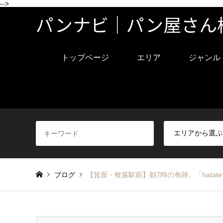
-->
パンナビ｜パン屋さん
トップページ
エリア
ジャンル
ブログ
【箕面・牧落駅前】朝7時の奇跡。「hata