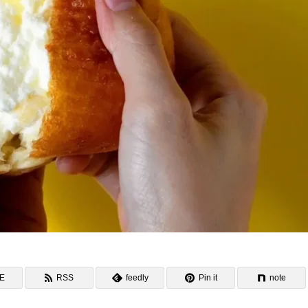
NE
RSS
feedly
Pin it
note