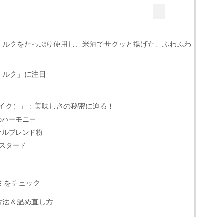
ミルクをたっぷり使用し、米油でサクッと揚げた、ふわふわ
ミルク」に注目
）
クドドレイク）」：美味しさの秘密に迫る！
のハーモニー
ナルブレンド粉
カスタード
ミをチェック
方法＆温め直し方