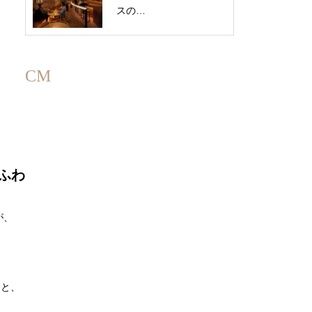
スの…
CM
ふわ
が、
ッと、