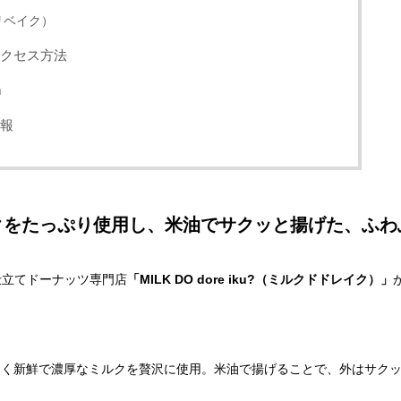
リベイク）
へのアクセス方法
m
情報
クをたっぷり使用し、米油でサクッと揚げた、ふわ
仕立てドーナッツ専門店
「MILK DO dore iku?（ミルクドドレイク）」
社牧場から届く新鮮で濃厚なミルクを贅沢に使用。米油で揚げることで、外はサク