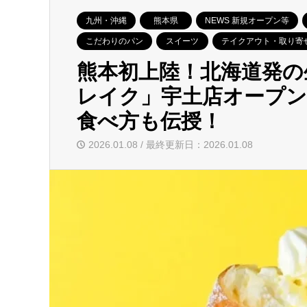
九州・沖縄
熊本県
NEWS 新規オープン等
こだわりのパン
スイーツ
テイクアウト・取り寄
熊本初上陸！北海道発の
レイク」宇土店オープ
食べ方も伝授！
2026.01.08 / 最終更新日：2026.01.08