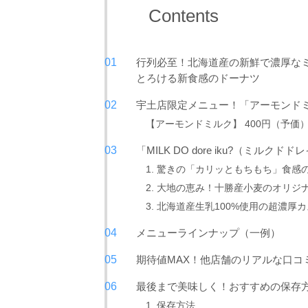
Contents
行列必至！北海道産の新鮮で濃厚な
とろける新食感のドーナツ
宇土店限定メニュー！「アーモンド
【アーモンドミルク】 400円（予価
「MILK DO dore iku?（ミル
1. 驚きの「カリッともちもち」食感
2. 大地の恵み！十勝産小麦のオリジ
3. 北海道産生乳100%使用の超濃厚
メニューラインナップ（一例）
期待値MAX！他店舗のリアルな口コ
最後まで美味しく！おすすめの保存
1. 保存方法