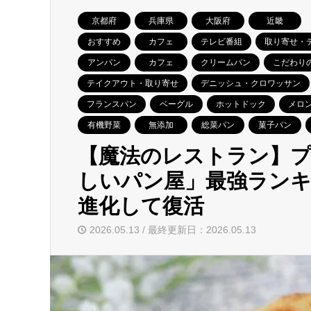
京都府
兵庫県
大阪府
近畿
おすすめ
カフェ
テレビ番組
取り寄せ・
アンパン
カフェ
クリームパン
こだわり
テイクアウト・取り寄せ
デニッシュ・クロワッサン
フランスパン
ベーグル
ホットドック
メロ
有機野菜
無添加
総菜パン
菓子パン
【魔法のレストラン】
しいパン屋」最強ランキン
進化して復活
2026.05.13 / 最終更新日：2026.05.13