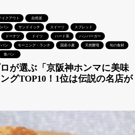
テイクアウト
自然派
のパン
サンドイッチ
スイーツ
スプレッド
ドーナツ
ドイツ
ハード系
ハンバーガー
ンパン
モーニング・ランチ
国産小麦
天然酵母
旬の食材
食パン
プロが選ぶ「京阪神ホンマに美味
グTOP10！1位は伝説の名店が