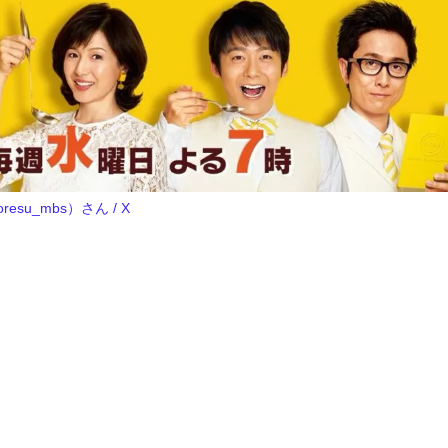
su_mbs）さん / X