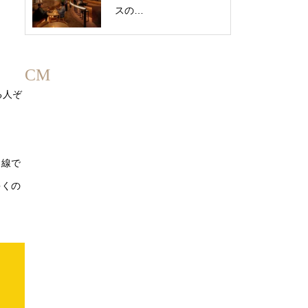
スの…
CM
る人ぞ
目線で
多くの