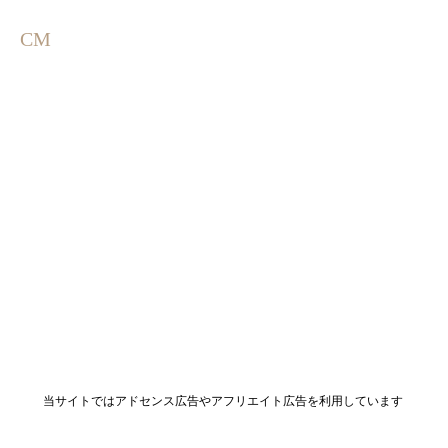
のお店「杣（soma）」京都府
もあります。長野県塩尻市広
宇治市
丘郷原に10月20日オープンで
CM
す。
当サイトではアドセンス広告やアフリエイト広告を利用しています