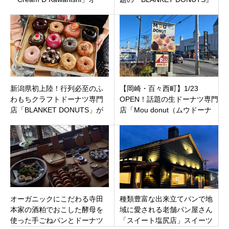
プン！贅沢な生ドーナツ体験
がアル・プラザ醍醐にオープ
をあなたに
ン！
新潟県初上陸！行列必至のふ
【岡崎・百々西町】1/23
わもちクラフトドーナツ専門
OPEN！話題の生ドーナツ専門
店「BLANKET DONUTS」が
店「Mou donut（ムウドーナ
上越市大字富岡にオープン！
ツ）」駐車場や並び方のコツ
は？
オーガニックにこだわる寺田
種類豊富な出来立てパンで地
本家の酒粕でおこした酵母を
域に愛される老舗パン屋さん
使った手ごねパンとドーナツ
「スイート塩尻店」スイーツ