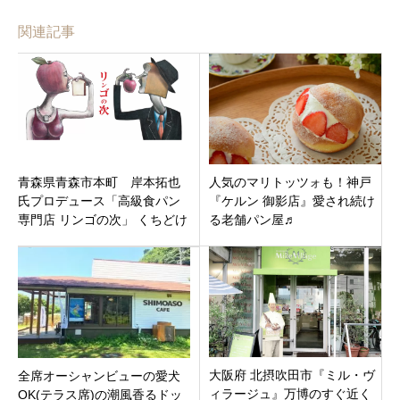
関連記事
青森県青森市本町 岸本拓也
人気のマリトッツォも！神戸
氏プロデュース「高級食パン
『ケルン 御影店』愛され続け
専門店 リンゴの次」 くちどけ
る老舗パン屋♬
の良い食パンが人気です。休
業
大阪府 北摂吹田市『ミル・ヴ
全席オーシャンビューの愛犬
ィラージュ』万博のすぐ近く
OK(テラス席)の潮風香るドッ