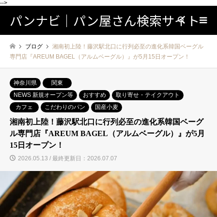
-->
パンナビ｜パン屋さん検索サイト
検索
ブログ
湘南初上陸！藤沢駅北口に行列必至の進化系韓国ベーグル
専門店『AREUM BAGEL（アルムベーグル）』が5月15日オープン！
神奈川県
関東
NEWS 新規オープン等
おすすめ
取り寄せ・テイクアウト
カフェ
こだわりのパン
国産小麦
湘南初上陸！藤沢駅北口に行列必至の進化系韓国ベーグ
ル専門店『AREUM BAGEL（アルムベーグル）』が5月
15日オープン！
2026.05.13 / 最終更新日：2026.07.07