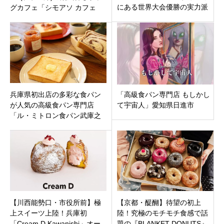
にある世界大会優勝の実力派
グカフェ「シモアソ カフェ
ブーランジェリー♬
SHIMOASO CAFE」宮崎県延
岡市 下阿蘇ビーチ徒歩30秒
兵庫県初出店の多彩な食パン
「高級食パン専門店 もしかし
が人気の高級食パン専門店
て宇宙人」愛知県日進市
「ル・ミトロン食パン武庫之
荘店」兵庫県尼崎市武庫元町
12月8日プレオープン！
【川西能勢口・市役所前】極
【京都・醍醐】待望の初上
上スイーツ上陸！兵庫初
陸！究極のモチモチ食感で話
「Cream D Kawanishi」オー
題の『BLANKET DONUTS』