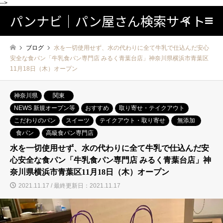
-->
パンナビ｜パン屋さん検索サイト
検索
ブログ
水を一切使用せず、水の代わりに全て牛乳で仕込んだ安心
安全な食パン「牛乳食パン専門店 みるく青葉台店」神奈川県横浜市青葉区
11月18日（木）オープン
神奈川県
関東
NEWS 新規オープン等
おすすめ
取り寄せ・テイクアウト
こだわりのパン
スイーツ
テイクアウト・取り寄せ
無添加
食パン
高級食パン専門店
水を一切使用せず、水の代わりに全て牛乳で仕込んだ安
心安全な食パン「牛乳食パン専門店 みるく青葉台店」神
奈川県横浜市青葉区11月18日（木）オープン
2021.11.17 / 最終更新日：2021.11.17