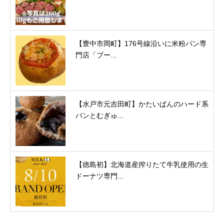
【豊中市岡町】176号線沿いに米粉パン専
門店「ブー...
【水戸市元吉田町】かたいぱんのハード系
パンとむぎゅ...
【徳島初】北海道産搾りたて牛乳使用の生
ドーナツ専門...