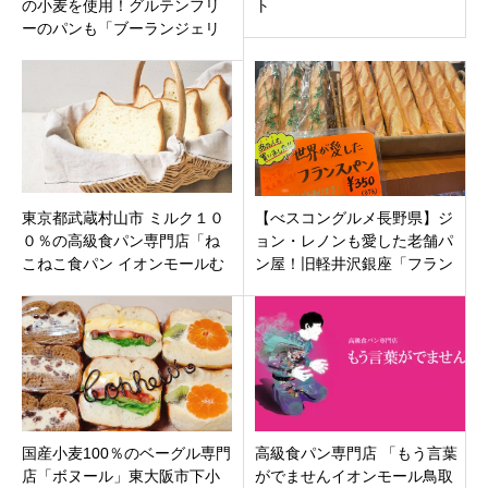
の小麦を使用！グルテンフリ
ト
ーのパンも「ブーランジェリ
ーダイ」宜野湾市長田にオー
プン
東京都武蔵村山市 ミルク１０
【べスコングルメ長野県】ジ
０％の高級食パン専門店「ね
ョン・レノンも愛した老舗パ
こねこ食パン イオンモールむ
ン屋！旧軽井沢銀座「フラン
さし村山店」
スベーカリー」の魅力に迫
る。
国産小麦100％のベーグル専門
高級食パン専門店 「もう言葉
店「ボヌール」東大阪市下小
がでませんイオンモール鳥取