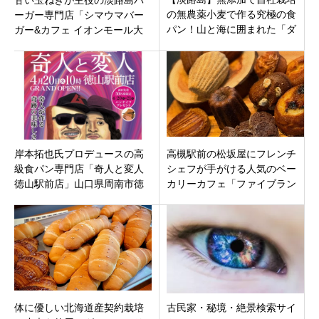
の無農薬小麦で作る究極の食
ーガー専門店「シマウマバー
パン！山と海に囲まれた「ダ
ガー&カフェ イオンモール大
ディーズベーカリー淡路店」
高店」名古屋市緑区イオンモ
がオープン
ールにオープン
岸本拓也氏プロデュースの高
高槻駅前の松坂屋にフレンチ
級食パン専門店「奇人と変人
シェフが手がける人気のベー
徳山駅前店」山口県周南市徳
カリーカフェ「ファイブラン
山駅前
osaka coffee base」がオープ
ン！
体に優しい北海道産契約栽培
古民家・秘境・絶景検索サイ