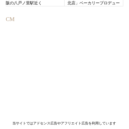
阪の八戸ノ里駅近く
北店」ベーカリープロデュー
サー「岸本拓也」が手がけ
る。鳥取市
CM
当サイトではアドセンス広告やアフリエイト広告を利用しています