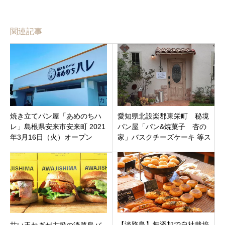
関連記事
焼き立てパン屋「あめのちハ
愛知県北設楽郡東栄町 秘境
レ」島根県安来市安来町 2021
パン屋「パン&焼菓子 杏の
年3月16日（火）オープン
家」バスクチーズケーキ 等ス
イーツもあります。
【淡路島】無添加で自社栽培
甘い玉ねぎが主役の淡路島バ