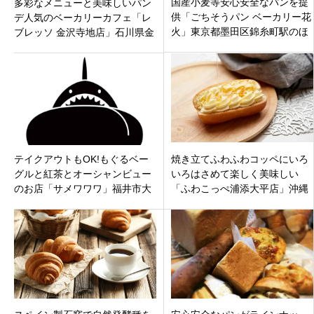
国産小麦等安心安全なパンを提
多彩なメニューと美味しいパン
供「ごちそうパン ベーカリー花
デ人気のベーカリーカフェ「レ
火」東京都墨田区錦糸町駅のほ
ブレッソ 金沢寺地店」石川県金
ど近く3月12日オープン
沢市 寺地
テイクアウトもOK!もぐるベー
焼き立てふわふわコッペにいろ
グルと紅茶とオーシャンビュー
いろはさめて楽しく美味しい
のお店「サメワワワ」福井市大
「ふわこっぺ浦添大平店」沖縄
丹生町只今プレオープン
県浦添市大平にオープン