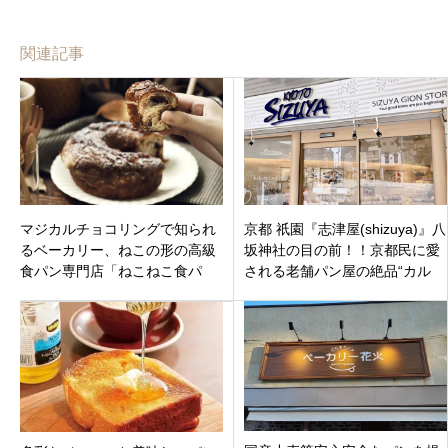
関連記事
マジカルチョコリングで知られ
京都 祇園『志津屋(shizuya)』八
るベーカリー、ねこの形の高級
坂神社の目の前！！京都民に愛
食パン専門店「ねこねこ食パ
される老舗パン屋の絶品“カル
ン」も「ハートブレッドアンテ
ネ”
ィーク イオンモール羽生店」埼
玉県羽生市 9月24日（金）オー
プン