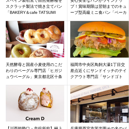
スペイン製石窯で自然発酵種を
安心安全なパンがラインナッ
スクラッチ製法で焼き立てパン
プ！賞味期限は翌朝までのキュ
「BAKERY＆cafe TATSUMI
ーブ型高級ミニ食パン「ベーカ
CLUB」市原市辰巳台西にオー
リークーブス」茨城県つくば市
プン
つくば駅
天然酵母と国産小麦使用のこだ
福岡市中央区鳥飼大濠1丁目交
わりのベーグル専門店「ヒガジ
差点近くにサンドイッチのテイ
ュウベーグル」東京都北区十条
クアウト専門店「サンドゴト
仲通り商店街
ウ」コスパ最強絶品鶏サンドが
おすすめ！
【川西能勢口・市役所前】極上
兵庫県西宮市苦楽園その名のバ