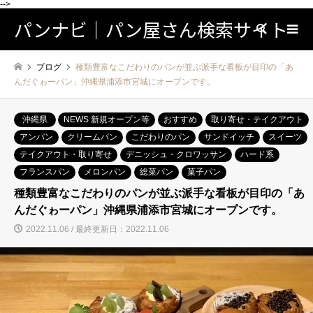
-->
パンナビ｜パン屋さん検索サイト
検索
ブログ
種類豊富なこだわりのパンが並ぶ派手な看板が目印の「あ
んだぐゎーパン」沖縄県浦添市宮城にオープンです。
沖縄県
NEWS 新規オープン等
おすすめ
取り寄せ・テイクアウト
アンパン
クリームパン
こだわりのパン
サンドイッチ
スイーツ
テイクアウト・取り寄せ
デニッシュ・クロワッサン
ハード系
フランスパン
メロンパン
総菜パン
菓子パン
種類豊富なこだわりのパンが並ぶ派手な看板が目印の「あ
んだぐゎーパン」沖縄県浦添市宮城にオープンです。
2022.11.06 / 最終更新日：2022.11.06