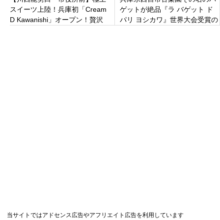
スイーツ上陸！兵庫初「Cream
ゲットが絶品『ラ バゲット ド
D Kawanishi」オープン！贅沢
パリ ヨシカワ』世界大会受賞の
な生ドーナツ体験をあなたに
実力派ブーランジェリー
当サイトではアドセンス広告やアフリエイト広告を利用しています