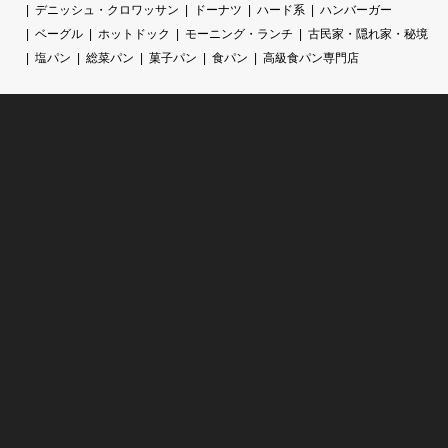
デニッシュ・クロワッサン
ドーナツ
ハード系
ハンバーガー
ベーグル
ホットドック
モーニング・ランチ
古民家・隠れ家・秘境
塩パン
総菜パン
菓子パン
食パン
高級食パン専門店