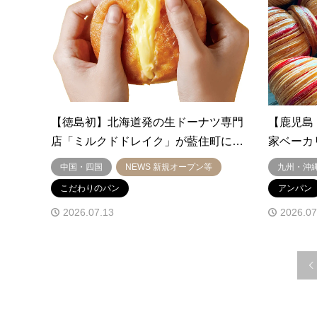
【徳島初】北海道発の生ドーナツ専門
【鹿児島
店「ミルクドドレイク」が藍住町に…
家ベーカリ
中国・四国
NEWS 新規オープン等
九州・沖
こだわりのパン
アンパン
2026.07.13
2026.07
