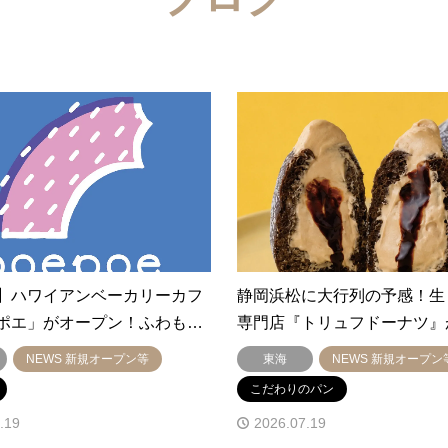
】ハワイアンベーカリーカフ
静岡浜松に大行列の予感！生
ポエ」がオープン！ふわも…
専門店『トリュフドーナツ』
NEWS 新規オープン等
東海
NEWS 新規オープン
こだわりのパン
.19
2026.07.19