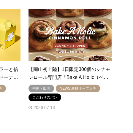
ラーと信
【岡山初上陸】1日限定300個のシナモ
ドーナ…
ンロール専門店「Bake A Holic（ベ…
等
中国・四国
NEWS 新規オープン等
こだわりのパン
2026.07.13