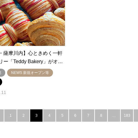
・薩摩川内】心ときめく一軒
ー「Teddy Bakery」がオ…
縄
NEWS 新規オープン等
.11
1
2
3
4
5
6
7
8
…
183