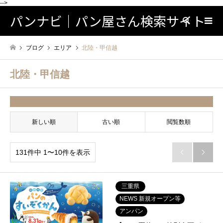
-->
パンナビ｜パン屋さん検索サイト
検索
ブログ
エリア
北陸・甲信越
北陸・甲信越
並べ替え条件
新しい順
古い順
閲覧数順
131件中 1〜10件を表示


三重県
NEWS 新規オープン等
アンパン