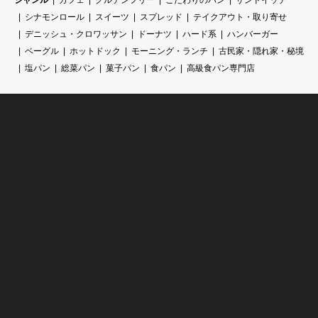
シナモンロール
スイーツ
スプレッド
テイクアウト・取り寄せ
デニッシュ・クロワッサン
ドーナツ
ハード系
ハンバーガー
ベーグル
ホットドック
モーニング・ランチ
古民家・隠れ家・秘境
塩パン
総菜パン
菓子パン
食パン
高級食パン専門店