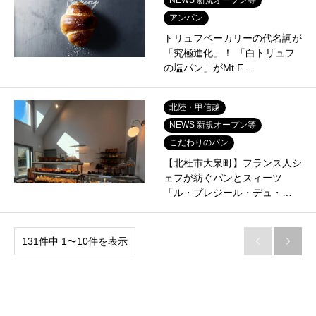
アンパン
トリュフベーカリーの代名詞が
「究極進化」！ 「白トリュフ
の塩パン」がMt.F…
北陸・甲信越
NEWS 新規オープン等
こだわりのパン
【北杜市大泉町】フランス人シ
ェフが紡ぐパンとスィーツ
「ル・プレジール・デュ・…
131件中 1〜10件を表示

