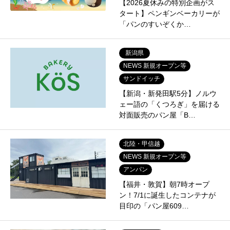
【2026夏休みの特別企画がス
タート】ペンギンベーカリーが
「パンのすいぞくか…
新潟県
NEWS 新規オープン等
サンドイッチ
【新潟・新発田駅5分】ノルウ
ェー語の「くつろぎ」を届ける
対面販売のパン屋「B…
北陸・甲信越
NEWS 新規オープン等
アンパン
【福井・敦賀】朝7時オープ
ン！7/1に誕生したコンテナが
目印の「パン屋609…