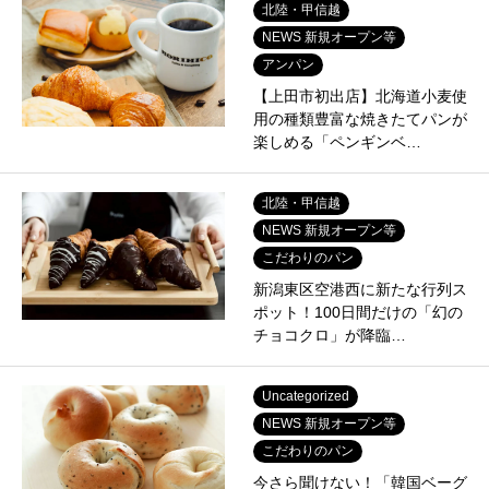
北陸・甲信越
NEWS 新規オープン等
アンパン
【上田市初出店】北海道小麦使
用の種類豊富な焼きたてパンが
楽しめる「ペンギンベ…
北陸・甲信越
NEWS 新規オープン等
こだわりのパン
新潟東区空港西に新たな行列ス
ポット！100日間だけの「幻の
チョコクロ」が降臨…
Uncategorized
NEWS 新規オープン等
こだわりのパン
今さら聞けない！「韓国ベーグ