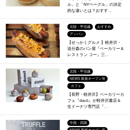
ル」と「NYベーグル」の決定
的な違いとは？おすす…
北陸・甲信越
おすすめ
アンパン
【せっかくグルメ 】軽井沢・
追分森のパン屋『ベーカリー＆
レストラン コー』三…
北陸・甲信越
NEWS 新規オープン等
カフェ
【長野・軽井沢】ベーカリーカ
フェ『dacō』が軽井沢書店＆
生ドーナツ専門店『…
中国・四国
NEWS 新規オープン等