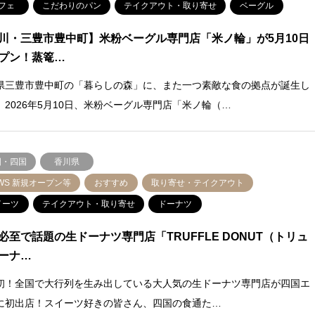
フェ
こだわりのパン
テイクアウト・取り寄せ
ベーグル
川・三豊市豊中町】米粉ベーグル専門店「米ノ輪」が5月10日
プン！蒸篭…
県三豊市豊中町の「暮らしの森」に、また一つ素敵な食の拠点が誕生し
。2026年5月10日、米粉ベーグル専門店「米ノ輪（…
国・四国
香川県
WS 新規オープン等
おすすめ
取り寄せ・テイクアウト
イーツ
テイクアウト・取り寄せ
ドーナツ
必至で話題の生ドーナツ専門店「TRUFFLE DONUT（トリュ
ーナ…
初！全国で大行列を生み出している大人気の生ドーナツ専門店が四国エ
に初出店！スイーツ好きの皆さん、四国の食通た…