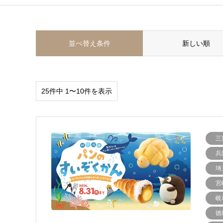
並べ替え条件
新しい順
25件中 1〜10件を表示
三
兵
埼
宮
岐
徳