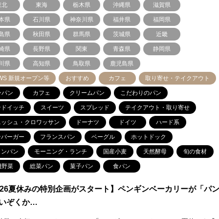
東北
東海
栃木県
沖縄県
滋賀県
本県
石川県
神奈川県
福井県
福岡県
島県
秋田県
群馬県
茨城県
近畿
崎県
長野県
関東
青森県
静岡県
川県
高知県
鳥取県
鹿児島県
WS 新規オープン等
おすすめ
カフェ
取り寄せ・テイクアウト
ンパン
カフェ
クリームパン
こだわりのパン
ンドイッチ
スイーツ
スプレッド
テイクアウト・取り寄せ
ニッシュ・クロワッサン
ドーナツ
ドイツ
ハード系
ンバーガー
フランスパン
ベーグル
ホットドック
ロンパン
モーニング・ランチ
国産小麦
天然酵母
旬の食材
機野菜
総菜パン
菓子パン
食パン
026夏休みの特別企画がスタート】ペンギンベーカリーが「パ
いぞくか…