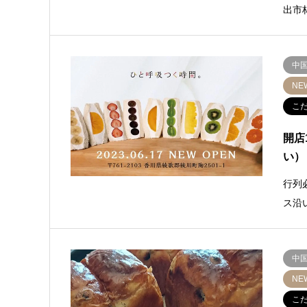
出市
中
NE
こ
開店
い）
行列
ス沿
中
NE
こ