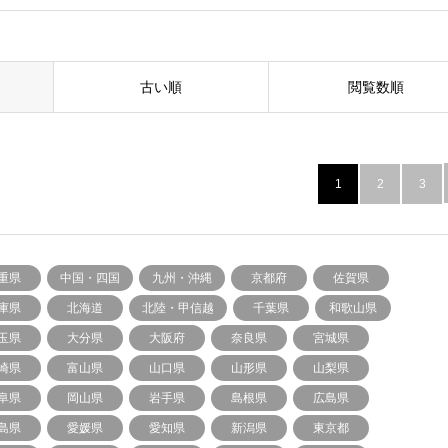
古い順
閲覧数順
1
2
3
重県
中国・四国
九州・沖縄
京都府
佐賀県
庫県
北海道
北陸・甲信越
千葉県
和歌山県
玉県
大分県
大阪府
奈良県
宮城県
崎県
富山県
山口県
山形県
山梨県
阜県
岡山県
岩手県
島根県
広島県
島県
愛媛県
愛知県
新潟県
東京都