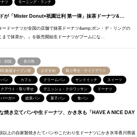
ーナツ
モーニング・ランチ
ドが「Mister Donut×祇園辻利 第一弾」抹茶ドーナツ&…
タードーナツが全国の店舗で抹茶ドーナツ&amp;ポン・デ・リングの
こまで抹茶か。』を販売開始生ドーナツがブームにな…
国・四国
香川県
WS 新規オープン等
おすすめ
取り寄せ・テイクアウト
ンパン
カフェ
クリームパン
サンドイッチ
スイーツ
イクアウト・取り寄せ
デニッシュ・クロワッサン
ドーナツ
ンバーガー
総菜パン
菓子パン
食パン
な焼き立てパンや生ドーナツ、かき氷も「HAVE A NICE DAY
種類以上の自家製焼きたてパンやこだわり生ドーナツにかき氷等香川県坂