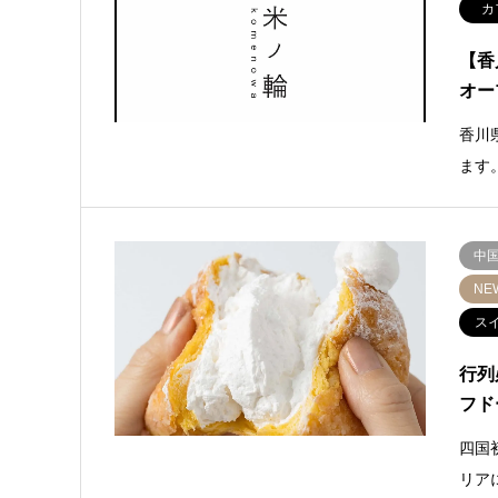
カ
【香
オー
香川
ます
中
NE
ス
行列
フド
四国
リア