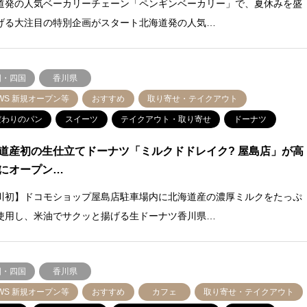
道発の人気ベーカリーチェーン「ペンギンベーカリー」で、夏休みを盛
げる大注目の特別企画がスタート北海道発の人気…
国・四国
香川県
WS 新規オープン等
おすすめ
取り寄せ・テイクアウト
だわりのパン
スイーツ
テイクアウト・取り寄せ
ドーナツ
道産初の生仕立てドーナツ「ミルクドドレイク? 屋島店」が高
にオープン…
川初】ドコモショップ屋島店駐車場内に北海道産の濃厚ミルクをたっぷ
使用し、米油でサクッと揚げる生ドーナツ香川県…
国・四国
香川県
WS 新規オープン等
おすすめ
カフェ
取り寄せ・テイクアウト