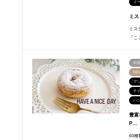
ド
ミス
ミス
『こ
中
NE
ア
テ
ハ
豊富
P…
60