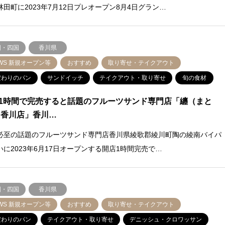
林田町に2023年7月12日プレオープン8月4日グラン…
国・四国
香川県
WS 新規オープン等
おすすめ
取り寄せ・テイクアウト
だわりのパン
サンドイッチ
テイクアウト・取り寄せ
旬の食材
1時間で完売すると話題のフルーツサンド専門店「纏（まと
 香川店」香川…
必至の話題のフルーツサンド専門店香川県綾歌郡綾川町陶の綾南バイパ
いに2023年6月17日オープンする開店1時間完売で…
国・四国
香川県
WS 新規オープン等
おすすめ
取り寄せ・テイクアウト
だわりのパン
テイクアウト・取り寄せ
デニッシュ・クロワッサン