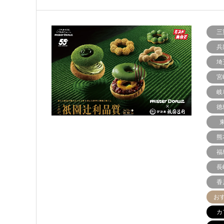
三
兵
埼
宮
岐
徳
熊
福
長
香
お
カ