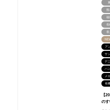
熊
福
長
香
NE
ア
サ
デ
ハ
メ
有
【2
のす