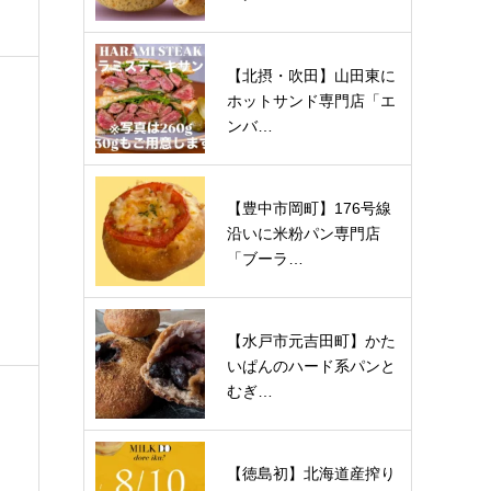
【北摂・吹田】山田東に
ホットサンド専門店「エ
ンバ…
【豊中市岡町】176号線
沿いに米粉パン専門店
「ブーラ…
【水戸市元吉田町】かた
いぱんのハード系パンと
むぎ…
【徳島初】北海道産搾り