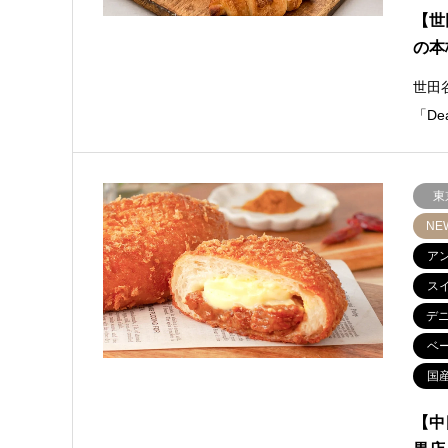
【世
の本
世田
「De
東
NE
ア
ス
デ
ベ
国
【中