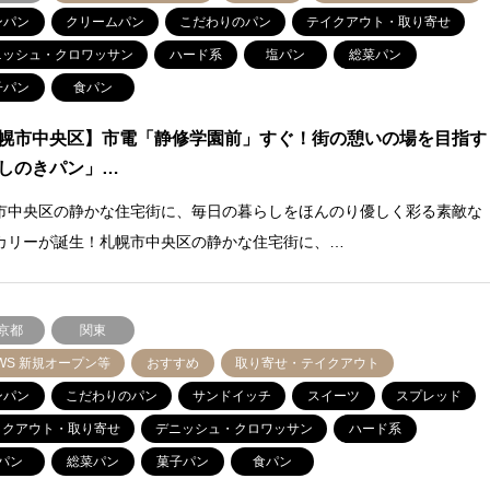
ンパン
クリームパン
こだわりのパン
テイクアウト・取り寄せ
ニッシュ・クロワッサン
ハード系
塩パン
総菜パン
子パン
食パン
幌市中央区】市電「静修学園前」すぐ！街の憩いの場を目指す
しのきパン」…
市中央区の静かな住宅街に、毎日の暮らしをほんのり優しく彩る素敵な
カリーが誕生！札幌市中央区の静かな住宅街に、…
京都
関東
WS 新規オープン等
おすすめ
取り寄せ・テイクアウト
ンパン
こだわりのパン
サンドイッチ
スイーツ
スプレッド
イクアウト・取り寄せ
デニッシュ・クロワッサン
ハード系
パン
総菜パン
菓子パン
食パン