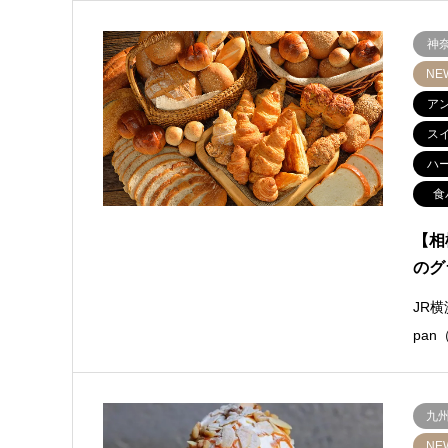
神
NE
ア
ス
ハ
食
【相
のグ
JR
pa
九
NE