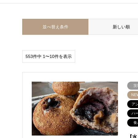
並べ替え条件
新しい順
553件中 1〜10件を表示
茨
NE
ア
ハ
食
【水