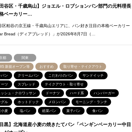
田谷区・千歳烏山】ジョエル・ロブションパン部門の元料理長
格ベーカリー…
谷区粕谷の京王線・千歳烏山エリアに、パン好き注目の本格ベーカリー
ar Bread（ディアブレッド）」が2026年8月7日（…
京都
関東
WS 新規オープン等
おすすめ
取り寄せ・テイクアウト
ンパン
クリームパン
こだわりのパン
サンドイッチ
イーツ
スプレッド
テイクアウト・取り寄せ
ニッシュ・クロワッサン
ドーナツ
ハード系
ハンバーガー
ーグル
ホットドック
メロンパン
モーニング・ランチ
産小麦
塩パン
総菜パン
菓子パン
食パン
目黒】北海道産小麦の焼きたてパン「ペンギンベーカリー中目