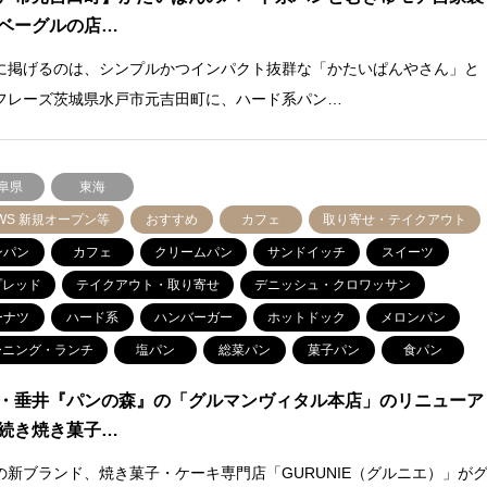
ベーグルの店…
に掲げるのは、シンプルかつインパクト抜群な「かたいぱんやさん」と
フレーズ茨城県水戸市元吉田町に、ハード系パン…
阜県
東海
WS 新規オープン等
おすすめ
カフェ
取り寄せ・テイクアウト
ンパン
カフェ
クリームパン
サンドイッチ
スイーツ
プレッド
テイクアウト・取り寄せ
デニッシュ・クロワッサン
ーナツ
ハード系
ハンバーガー
ホットドック
メロンパン
ーニング・ランチ
塩パン
総菜パン
菓子パン
食パン
・垂井『パンの森』の「グルマンヴィタル本店」のリニューア
続き焼き菓子…
の新ブランド、焼き菓子・ケーキ専門店「GURUNIE（グルニエ）」が