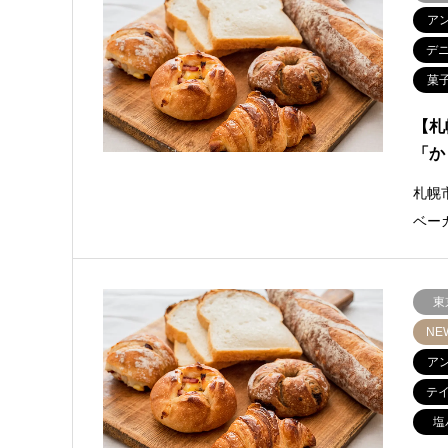
ア
デ
菓
【札
「か
札幌
ベー
東
NE
ア
テ
塩