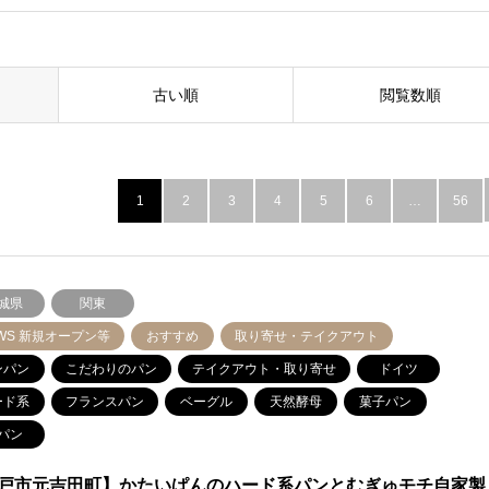
古い順
閲覧数順
1
2
3
4
5
6
…
56
城県
関東
WS 新規オープン等
おすすめ
取り寄せ・テイクアウト
ンパン
こだわりのパン
テイクアウト・取り寄せ
ドイツ
ード系
フランスパン
ベーグル
天然酵母
菓子パン
パン
戸市元吉田町】かたいぱんのハード系パンとむぎゅモチ自家製