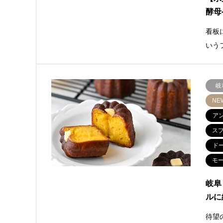
酵母
看板
いう
岐
NE
ア
ス
ド
モ
岐阜
ルに
待望