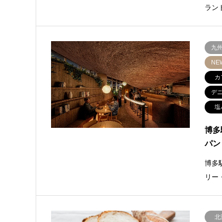
ラン
九
NE
カ
デ
塩
博多
パン
博多
リー
北