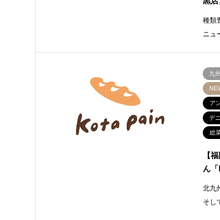
黒店
種類
ニュ
九
NE
ア
デ
総
【福
ん「k
北九
そし