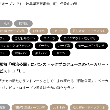
ドオープンです！岐阜県不破郡垂井町、伊吹山の豊…
州・沖縄
福岡県
WS 新規オープン等
おすすめ
カフェ
取り寄せ・テイクアウト
フェ
こだわりのパン
スイーツ
テイクアウト・取り寄せ
ニッシュ・クロワッサン
ドーナツ
ハード系
モーニング・ランチ
パン
総菜パン
菓子パン
食パン
駅前「明治公園」にパンストックプロデュースのベーカリー・
ビストロ「L…
駅チカの新たなランドマークとして生まれ変わる「明治公園」にベーカ
・パンビストロオープン博多駅チカの新たなラン…
海道
NEWS 新規オープン等
おすすめ
取り寄せ・テイクアウト