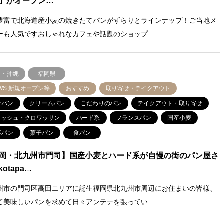
」がオープン…
豊富で北海道産小麦の焼きたてパンがずらりとラインナップ！ご当地メ
ーも人気ですおしゃれなカフェや話題のショップ…
州・沖縄
福岡県
WS 新規オープン等
おすすめ
取り寄せ・テイクアウト
ンパン
クリームパン
こだわりのパン
テイクアウト・取り寄せ
ニッシュ・クロワッサン
ハード系
フランスパン
国産小麦
菜パン
菓子パン
食パン
岡・北九州市門司】国産小麦とハード系が自慢の街のパン屋さ
otapa…
州市の門司区高田エリアに誕生福岡県北九州市周辺にお住まいの皆様、
て美味しいパンを求めて日々アンテナを張ってい…