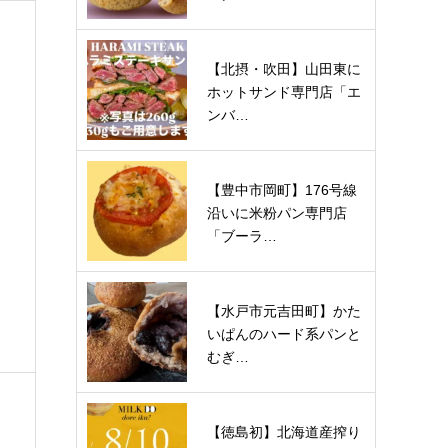
【北摂・吹田】山田東に
ホットサンド専門店「エ
ンバ…
【豊中市岡町】176号線
沿いに米粉パン専門店
「ブーラ…
望
【水戸市元吉田町】かた
いぱんのハード系パンと
むぎ…
【徳島初】北海道産搾り