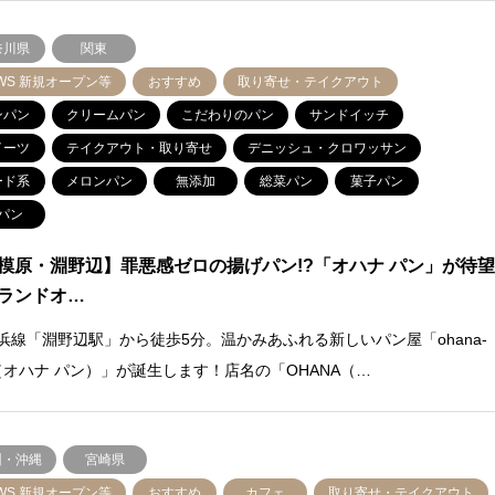
奈川県
関東
WS 新規オープン等
おすすめ
取り寄せ・テイクアウト
ンパン
クリームパン
こだわりのパン
サンドイッチ
イーツ
テイクアウト・取り寄せ
デニッシュ・クロワッサン
ード系
メロンパン
無添加
総菜パン
菓子パン
パン
模原・淵野辺】罪悪感ゼロの揚げパン!?「オハナ パン」が待
ランドオ…
横浜線「淵野辺駅」から徒歩5分。温かみあふれる新しいパン屋「ohana-
n（オハナ パン）」が誕生します！店名の「OHANA（…
州・沖縄
宮崎県
WS 新規オープン等
おすすめ
カフェ
取り寄せ・テイクアウト