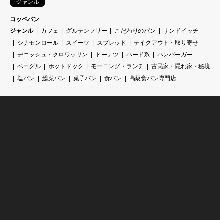
ジャンル
コッペパン
ジャンル
カフェ
グルテンフリー
こだわりのパン
サンドイッチ
シナモンロール
スイーツ
スプレッド
テイクアウト・取り寄せ
デニッシュ・クロワッサン
ドーナツ
ハード系
ハンバーガー
ベーグル
ホットドック
モーニング・ランチ
古民家・隠れ家・秘境
塩パン
総菜パン
菓子パン
食パン
高級食パン専門店