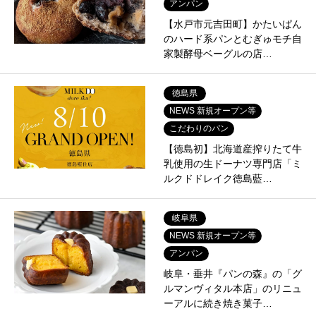
アンパン
【水戸市元吉田町】かたいぱん
のハード系パンとむぎゅモチ自
家製酵母ベーグルの店…
徳島県
NEWS 新規オープン等
こだわりのパン
【徳島初】北海道産搾りたて牛
乳使用の生ドーナツ専門店「ミ
ルクドドレイク徳島藍…
岐阜県
NEWS 新規オープン等
アンパン
岐阜・垂井『パンの森』の「グ
ルマンヴィタル本店」のリニュ
ーアルに続き焼き菓子…