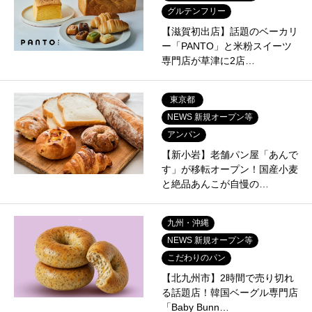
グルテンフリー
【滋賀初出店】話題のベーカリ
ー「PANTO」と米粉スイーツ
専門店が草津に2店…
東京都
NEWS 新規オープン等
アンパン
【新小岩】老舗パン屋「あんで
す」が移転オープン！国産小麦
と絶品あんこが自慢の…
九州・沖縄
NEWS 新規オープン等
こだわりのパン
【北九州市】2時間で売り切れ
る話題店！韓国ベーグル専門店
「Baby Bunn…