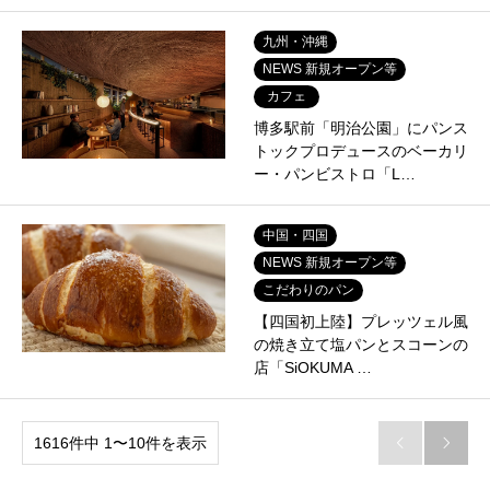
九州・沖縄
NEWS 新規オープン等
カフェ
博多駅前「明治公園」にパンス
トックプロデュースのベーカリ
ー・パンビストロ「L…
中国・四国
NEWS 新規オープン等
こだわりのパン
【四国初上陸】プレッツェル風
の焼き立て塩パンとスコーンの
店「SiOKUMA …
1616件中 1〜10件を表示

