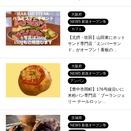
大阪府
NEWS 新規オープン等
カフェ
【北摂・吹田】山田東にホット
サンド専門店「エンバーサン
ド」がオープン！看板の…
大阪府
NEWS 新規オープン等
アンパン
【豊中市岡町】176号線沿いに
米粉パン専門店「ブーランジェ
リー テールロッシ…
茨城県
NEWS 新規オープン等