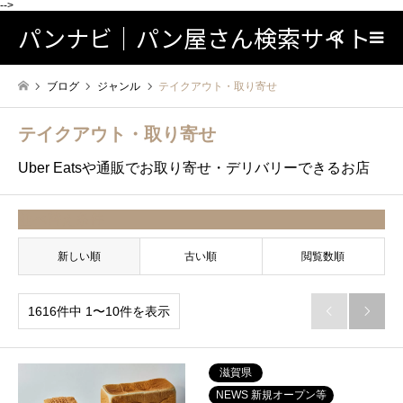
-->
パンナビ｜パン屋さん検索サイト
検索
ブログ
ジャンル
テイクアウト・取り寄せ
テイクアウト・取り寄せ
Uber Eatsや通販でお取り寄せ・デリバリーできるお店
並べ替え条件
新しい順
古い順
閲覧数順
1616件中 1〜10件を表示


滋賀県
NEWS 新規オープン等