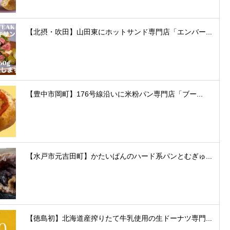
【北摂・吹田】山田東にホットサンド専門店「エンバー...
【豊中市岡町】176号線沿いに米粉パン専門店「ブー...
【水戸市元吉田町】かたいぱんのハード系パンとむぎゅ...
【徳島初】北海道産搾りたて牛乳使用の生ドーナツ専門...