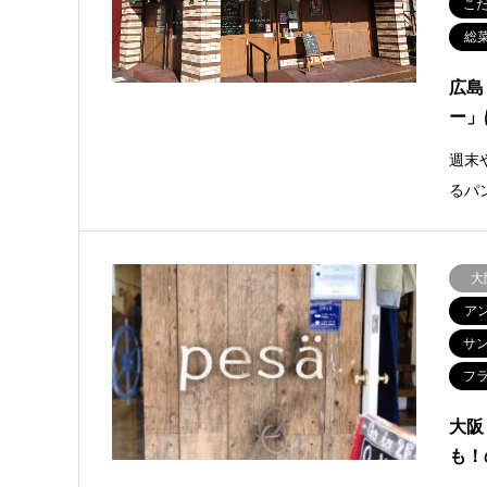
こ
総
広島
ー」
週末
るパ
大
ア
サ
フ
大阪
も！