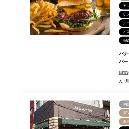
ア
サ
デ
メ
高
バナ
バー
国宝
ん1
中
NE
街