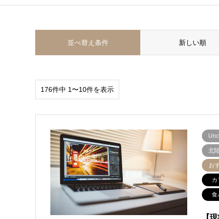
並べ替え条件
新しい順
176件中 1〜10件を表示
Unc
北
お
カ
食
【現