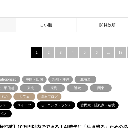
古い順
閲覧数順
1
2
3
4
5
6
…
18
ategorized
中国・四国
九州・沖縄
北海道
陸・甲信越
東北
東海
近畿
関東
すすめ
カフェ
街角ブログ
フェ
スイーツ
モーニング・ランチ
古民家・隠れ家・秘境
パン
状打破】10万円以内でできる！AI時代に「生き残る」ための必