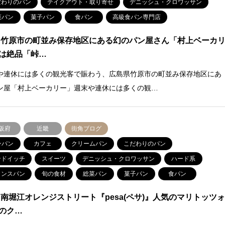
だわりのパン
テイクアウト・取り寄せ
デニッシュ・クロワッサン
菜パン
菓子パン
食パン
高級食パン専門店
 竹原市の町並み保存地区にある幻のパン屋さん「村上ベーカ
は絶品「峠…
や連休には多くの観光客で賑わう、広島県竹原市の町並み保存地区にあ
ン屋「村上ベーカリー」週末や連休には多くの観…
阪府
近畿
街角ブログ
ンパン
カフェ
クリームパン
こだわりのパン
ンドイッチ
スイーツ
デニッシュ・クロワッサン
ハード系
ランスパン
旬の食材
総菜パン
菓子パン
食パン
 南堀江オレンジストリート『pesa(ペサ)』人気のマリトッツ
のク…