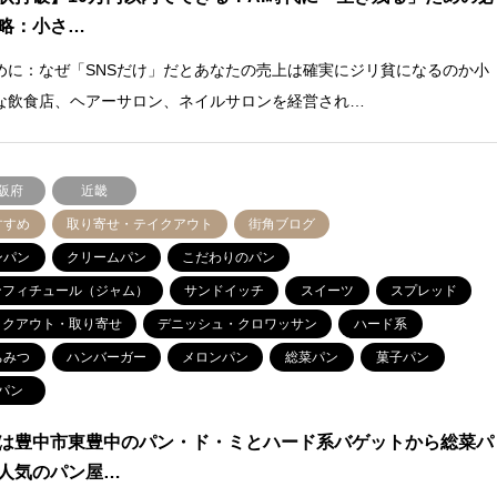
略：小さ…
めに：なぜ「SNSだけ」だとあなたの売上は確実にジリ貧になるのか小
な飲食店、ヘアーサロン、ネイルサロンを経営され…
阪府
近畿
すすめ
取り寄せ・テイクアウト
街角ブログ
ンパン
クリームパン
こだわりのパン
ンフィチュール（ジャム）
サンドイッチ
スイーツ
スプレッド
イクアウト・取り寄せ
デニッシュ・クロワッサン
ハード系
ちみつ
ハンバーガー
メロンパン
総菜パン
菓子パン
パン
は豊中市東豊中のパン・ド・ミとハード系バゲットから総菜パ
人気のパン屋…