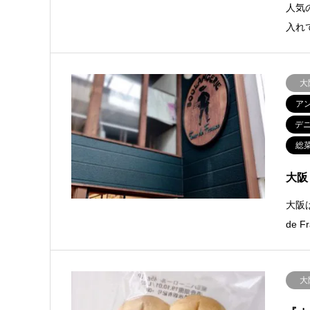
人気
入れ
大
ア
デ
総
大阪 
大阪は
de 
大