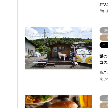
鮮や
街に
京
お
テ
猫の
コの
猫グ
売り
兵
お