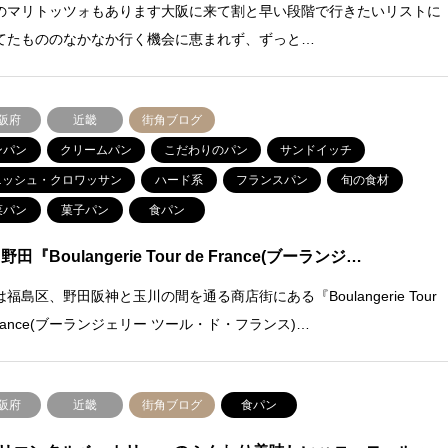
のマリトッツォもあります大阪に来て割と早い段階で行きたいリストに
てたもののなかなか行く機会に恵まれず、ずっと…
阪府
近畿
街角ブログ
ンパン
クリームパン
こだわりのパン
サンドイッチ
ニッシュ・クロワッサン
ハード系
フランスパン
旬の食材
菜パン
菓子パン
食パン
野田『Boulangerie Tour de France(ブーランジ…
福島区、野田阪神と玉川の間を通る商店街にある『Boulangerie Tour
France(ブーランジェリー ツール・ド・フランス)…
阪府
近畿
街角ブログ
食パン