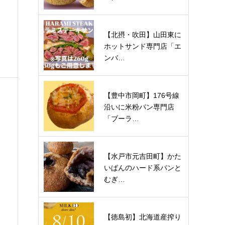
【北摂・吹田】山田東に
ホットサンド専門店「エ
ンバ…
【豊中市岡町】176号線
沿いに米粉パン専門店
「ブーラ…
【水戸市元吉田町】かた
いぱんのハード系パンと
むぎ…
【徳島初】北海道産搾り