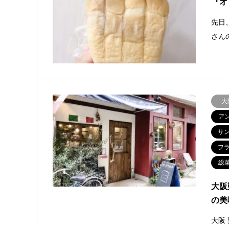
『オ
先日
さん
大
ア
サ
フ
総
大阪
の美
大阪