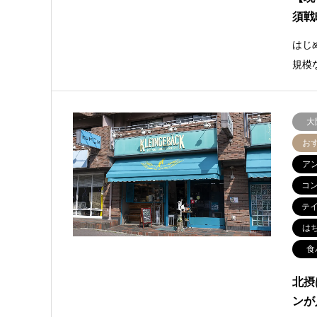
須戦
はじ
規模
大
お
ア
コ
テ
は
食
北摂
ンが