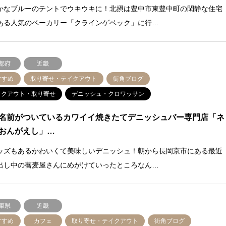
かなブルーのテントでウキウキに！北摂は豊中市東豊中町の閑静な住宅
ある人気のベーカリー「クラインゲベック」に行…
都府
近畿
すすめ
取り寄せ・テイクアウト
街角ブログ
イクアウト・取り寄せ
デニッシュ・クロワッサン
名前がついているカワイイ焼きたてデニッシュバー専門店「ネ
おんがえし」…
ッズもあるかわいくて美味しいデニッシュ！朝から長岡京市にある最近
出し中の蕎麦屋さんにめがけていったところなん…
庫県
近畿
すすめ
カフェ
取り寄せ・テイクアウト
街角ブログ