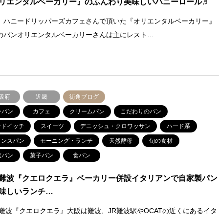
リエンタルベーカリー』のふんわり美味しいハニーロール♬
、ハニードリッパーズカフェさんで頂いた『オリエンタルベーカリー』
のパンオリエンタルベーカリーさんは主にレスト…
阪府
近畿
街角ブログ
ンパン
カフェ
クリームパン
こだわりのパン
ンドイッチ
スイーツ
デニッシュ・クロワッサン
ハード系
ランスパン
モーニング・ランチ
天然酵母
旬の食材
菜パン
菓子パン
食パン
難波『クエロクエラ』ベーカリー併設イタリアンで自家製パン
味しいランチ…
 難波『クエロクエラ』大阪は難波、JR難波駅やOCATの近くにあるイタ