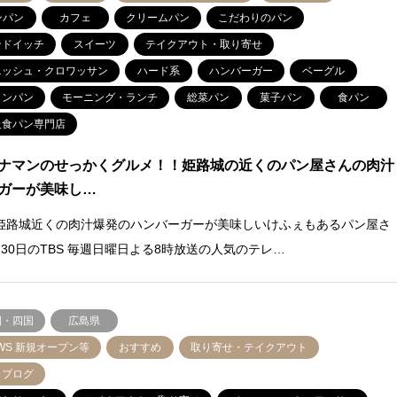
ンパン
カフェ
クリームパン
こだわりのパン
ンドイッチ
スイーツ
テイクアウト・取り寄せ
ニッシュ・クロワッサン
ハード系
ハンバーガー
ベーグル
ロンパン
モーニング・ランチ
総菜パン
菓子パン
食パン
級食パン専門店
ナマンのせっかくグルメ！！姫路城の近くのパン屋さんの肉汁
ガーが美味し…
姫路城近くの肉汁爆発のハンバーガーが美味しいけふぇもあるパン屋さ
月30日のTBS 毎週日曜日よる8時放送の人気のテレ…
国・四国
広島県
WS 新規オープン等
おすすめ
取り寄せ・テイクアウト
角ブログ