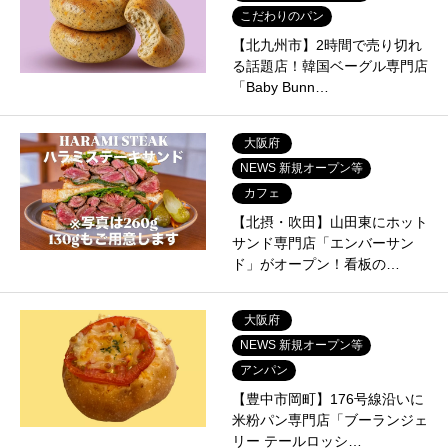
こだわりのパン
【北九州市】2時間で売り切れ
る話題店！韓国ベーグル専門店
「Baby Bunn…
大阪府
NEWS 新規オープン等
カフェ
【北摂・吹田】山田東にホット
サンド専門店「エンバーサン
ド」がオープン！看板の…
大阪府
NEWS 新規オープン等
アンパン
【豊中市岡町】176号線沿いに
米粉パン専門店「ブーランジェ
リー テールロッシ…