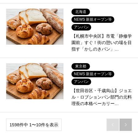
北海道
NEWS 新規オープン等
アンパン
【札幌市中央区】市電「静修学
園前」すぐ！街の憩いの場を目
指す「かしのきパン」…
東京都
NEWS 新規オープン等
アンパン
【世田谷区・千歳烏山】ジョエ
ル・ロブションパン部門の元料
理長の本格ベーカリー…
1598件中 1〜10件を表示

