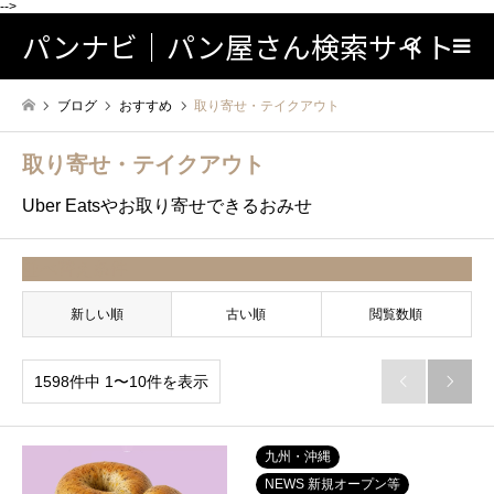
-->
パンナビ｜パン屋さん検索サイト
検索
ブログ
おすすめ
取り寄せ・テイクアウト
取り寄せ・テイクアウト
Uber Eatsやお取り寄せできるおみせ
並べ替え条件
新しい順
古い順
閲覧数順
1598件中 1〜10件を表示


九州・沖縄
NEWS 新規オープン等