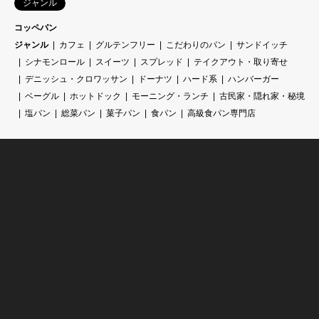
ジャンル
コッペパン
ジャンル
カフェ
グルテンフリー
こだわりのパン
サンドイッチ
シナモンロール
スイーツ
スプレッド
テイクアウト・取り寄せ
デニッシュ・クロワッサン
ドーナツ
ハード系
ハンバーガー
ベーグル
ホットドック
モーニング・ランチ
古民家・隠れ家・秘境
塩パン
総菜パン
菓子パン
食パン
高級食パン専門店