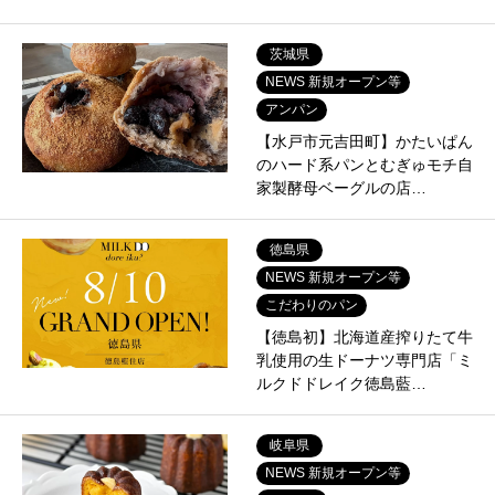
茨城県
NEWS 新規オープン等
アンパン
【水戸市元吉田町】かたいぱん
のハード系パンとむぎゅモチ自
家製酵母ベーグルの店…
徳島県
NEWS 新規オープン等
こだわりのパン
【徳島初】北海道産搾りたて牛
乳使用の生ドーナツ専門店「ミ
ルクドドレイク徳島藍…
岐阜県
NEWS 新規オープン等