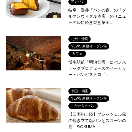
アンパン
岐阜・垂井『パンの森』の「グ
ルマンヴィタル本店」のリニュ
ーアルに続き焼き菓子…
九州・沖縄
NEWS 新規オープン等
カフェ
博多駅前「明治公園」にパンス
トックプロデュースのベーカリ
ー・パンビストロ「L…
中国・四国
NEWS 新規オープン等
こだわりのパン
【四国初上陸】プレッツェル風
の焼き立て塩パンとスコーンの
店「SiOKUMA …