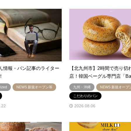
ん情報・パン記事のライター
【北九州市】2時間で売り切
！
店！韓国ベーグル専門店「Bab
ized
NEWS 新規オープン等
九州・沖縄
NEWS 新規オープ
こだわりのパン
.22
2026.08.06