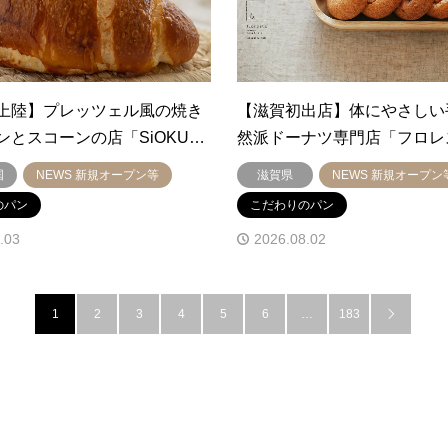
上陸】プレッツェル風の焼き
【滋賀初出店】体にやさしい
ンとスコーンの店「SiOKU…
然派ドーナツ専門店「フロレ
国
NEWS 新規オープン等
滋賀県
NEWS 新規オープン
のパン
こだわりのパン
.03
2026.08.02
1
2
3
4
5
6
…
183
