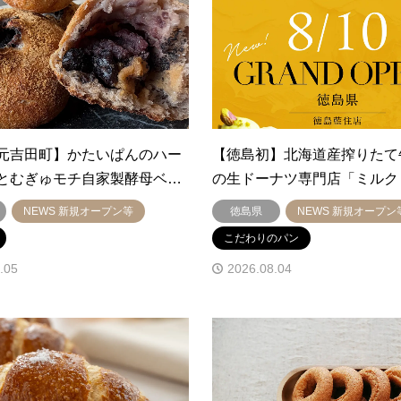
元吉田町】かたいぱんのハー
【徳島初】北海道産搾りたて
とむぎゅモチ自家製酵母ベ…
の生ドーナツ専門店「ミルク
NEWS 新規オープン等
徳島県
NEWS 新規オープン
こだわりのパン
.05
2026.08.04