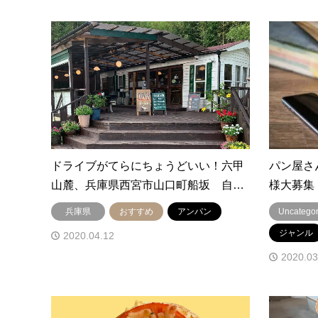
ドライブがてらにちょうどいい！六甲
パン屋さ
山麓、兵庫県西宮市山口町船坂 自…
様大募集
兵庫県
おすすめ
アンパン
Uncategor
ジャンル
2020.04.12
2020.03