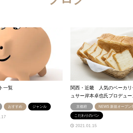
ト一覧
関西・近畿 人気のベーカリ
ュサー岸本卓也氏プロデュー
おすすめ
ジャンル
京都府
NEWS 新規オープン
こだわりのパン
.17
2021.01.15