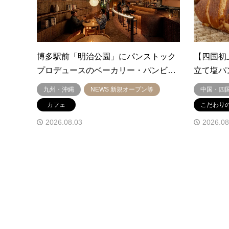
博多駅前「明治公園」にパンストック
【四国初
プロデュースのベーカリー・パンビ…
立て塩パ
九州・沖縄
NEWS 新規オープン等
中国・四
カフェ
こだわり
2026.08.03
2026.08