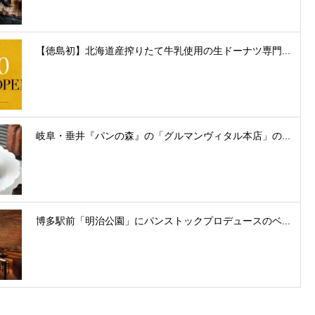
【徳島初】北海道産搾りたて牛乳使用の生ドーナツ専門...
岐阜・垂井『パンの森』の「グルマンヴィタル本店」の...
博多駅前「明治公園」にパンストックプロデュースのベ...