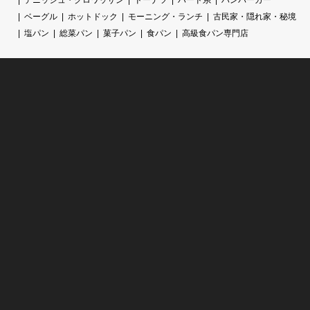
デニッシュ・クロワッサン
ドーナツ
ハード系
ハンバーガー
ベーグル
ホットドック
モーニング・ランチ
古民家・隠れ家・秘境
塩パン
総菜パン
菓子パン
食パン
高級食パン専門店