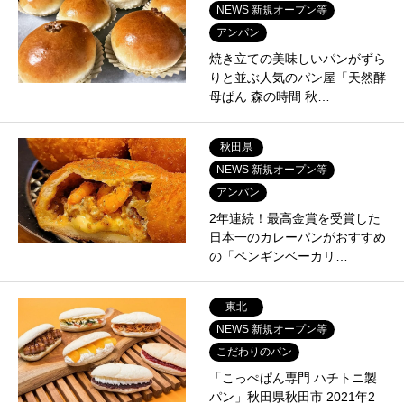
NEWS 新規オープン等
アンパン
焼き立ての美味しいパンがずら
りと並ぶ人気のパン屋「天然酵
母ぱん 森の時間 秋…
秋田県
NEWS 新規オープン等
アンパン
2年連続！最高金賞を受賞した
日本一のカレーパンがおすすめ
の「ペンギンベーカリ…
東北
NEWS 新規オープン等
こだわりのパン
「こっぺぱん専門 ハチトニ製
パン」秋田県秋田市 2021年2