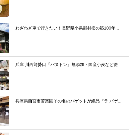
わざわざ車で行きたい！長野県小県郡村松の築100年...
兵庫 川西能勢口『パヌトン』無添加・国産小麦など徹...
兵庫県西宮市苦楽園その名のバゲットが絶品『ラ バゲ...