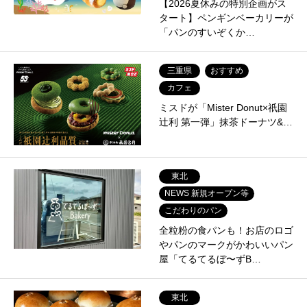
【2026夏休みの特別企画がス
タート】ペンギンベーカリーが
「パンのすいぞくか…
三重県
おすすめ
カフェ
ミスドが「Mister Donut×祇園
辻利 第一弾」抹茶ドーナツ&…
東北
NEWS 新規オープン等
こだわりのパン
全粒粉の食パンも！お店のロゴ
やパンのマークがかわいいパン
屋「てるてるぼ〜ずB…
東北