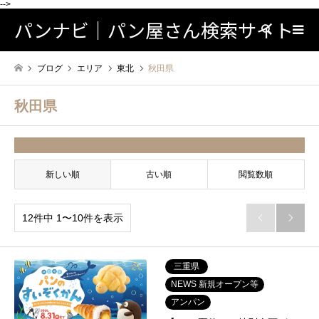
-->
パンナビ｜パン屋さん検索サイト
検索
ブログ
エリア
東北
秋田県
秋田県
並べ替え条件
新しい順
古い順
閲覧数順
12件中 1〜10件を表示


三重県
NEWS 新規オープン等
アンパン