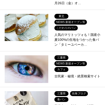
月26日（金）オ…
東北
NEWS 新規オープン等
こだわりのパン
人気のマリトッツォも！国産小
麦100%の生地をつかった食パ
ン「タミーユベーカ…
三重県
NEWS 新規オープン等
カフェ
古民家・秘境・絶景検索サイト
三重県
街角ブログ
食パン