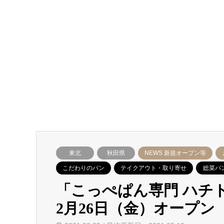
東北
秋田県
NEWS 新規オープン等
こだわりのパン
テイクアウト・取り寄せ
総菜パ
「こっぺぱん専門 ハチト
2月26日（金）オープン