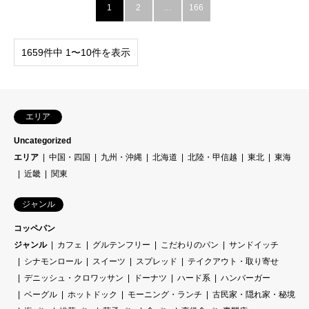
1
2
…
166
1659件中 1〜10件を表示
エリア
Uncategorized
エリア
中国・四国
九州・沖縄
北海道
北陸・甲信越
東北
東海
近畿
関東
ジャンル
コッペパン
ジャンル
カフェ
グルテンフリー
こだわりのパン
サンドイッチ
シナモンロール
スイーツ
スプレッド
テイクアウト・取り寄せ
デニッシュ・クロワッサン
ドーナツ
ハード系
ハンバーガー
ベーグル
ホットドック
モーニング・ランチ
古民家・隠れ家・秘境