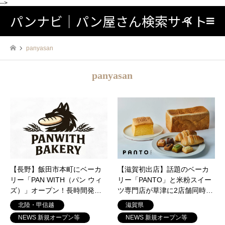
-->
パンナビ｜パン屋さん検索サイト
検索
panyasan
panyasan
【長野】飯田市本町にベーカ
【滋賀初出店】話題のベーカ
リー「PAN WITH（パン ウィ
リー「PANTO」と米粉スイー
ズ）」オープン！長時間発酵
ツ専門店が草津に2店舗同時オ
のハード系パンと日常に寄り
ープン！こだわりパン＆おす
北陸・甲信越
滋賀県
添うお店
すめメニュー
NEWS 新規オープン等
NEWS 新規オープン等