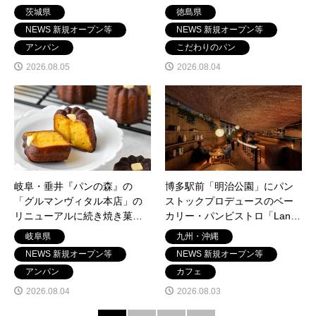
「TIRUCA（ティルカ）」8/6
店」がコーナンPRO駐車場内
茨城県
徳島県
オープン！
にオープン！
NEWS 新規オープン等
NEWS 新規オープン等
アンパン
こだわりのパン
2026.08.05
2026.08.04
岐阜・垂井『パンの森』の
博多駅前「明治公園」にパン
「グルマンヴィタル本店」の
ストックプロデュースのベー
リニューアルに続き焼き菓
カリー・パンビストロ「Land
子・ケーキ専門店
Bageri（ランド バゲリ）」オ
岐阜県
九州・沖縄
「GURUNIE」オープン
ープン！
NEWS 新規オープン等
NEWS 新規オープン等
アンパン
カフェ
2026.08.04
2026.08.03