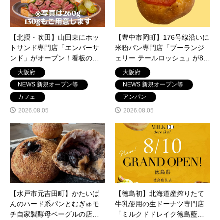
【北摂・吹田】山田東にホッ
【豊中市岡町】176号線沿いに
トサンド専門店「エンバーサ
米粉パン専門店「ブーランジ
ンド」がオープン！看板のハ
ェリー テールロッシュ」が8月
ラミステーキサンドがすごい
14日オープン！注目のトマテ
大阪府
大阪府
ボリューム！
ィーナ
NEWS 新規オープン等
NEWS 新規オープン等
カフェ
アンパン
2026.08.05
2026.08.05
【水戸市元吉田町】かたいぱ
【徳島初】北海道産搾りたて
んのハード系パンとむぎゅモ
牛乳使用の生ドーナツ専門店
チ自家製酵母ベーグルの店
「ミルクドドレイク徳島藍住