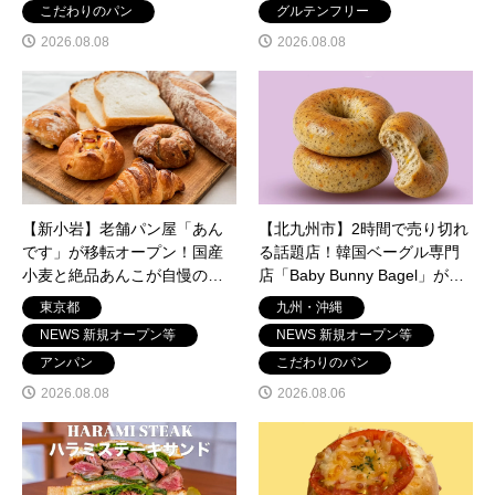
こだわりのパン
グルテンフリー
2026.08.08
2026.08.08
【新小岩】老舗パン屋「あん
【北九州市】2時間で売り切れ
です」が移転オープン！国産
る話題店！韓国ベーグル専門
小麦と絶品あんこが自慢の
店「Baby Bunny Bagel」が小
「あんです 江戸川松島店」最
倉井堀に2号店をオープン！
東京都
九州・沖縄
新情報
NEWS 新規オープン等
NEWS 新規オープン等
アンパン
こだわりのパン
2026.08.08
2026.08.06