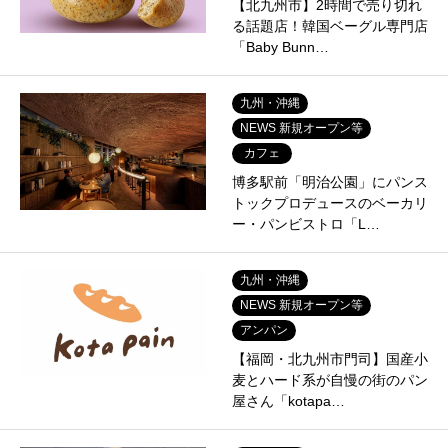
【北九州市】2時間で売り切れ
る話題店！韓国ベーグル専門店
「Baby Bunn…
九州・沖縄
NEWS 新規オープン等
カフェ
博多駅前「明治公園」にパンス
トックプロデュースのベーカリ
ー・パンビストロ「L…
九州・沖縄
NEWS 新規オープン等
アンパン
【福岡・北九州市門司】国産小
麦とハード系が自慢の街のパン
屋さん「kotapa…