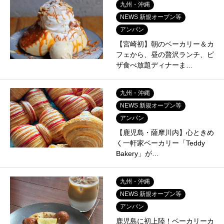
九州・沖縄
NEWS 新規オープン等
アンパン
【宮崎初】朝のベーカリー＆カ
フェから、昼の贅沢ランチ、ピ
ザ食べ放題ディナーま…
九州・沖縄
NEWS 新規オープン等
アンパン
【鹿児島・薩摩川内】心ときめ
く一軒家ベーカリー「Teddy
Bakery」が…
九州・沖縄
NEWS 新規オープン等
アンパン
鹿児島に初上陸！ベーカリーカ