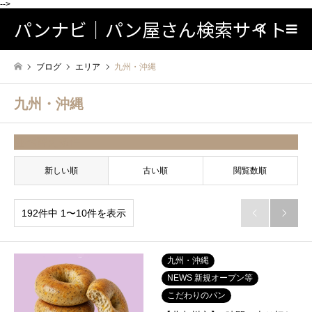
-->
パンナビ｜パン屋さん検索サイト
検索
ブログ
エリア
九州・沖縄
九州・沖縄
並べ替え条件
新しい順
古い順
閲覧数順
192件中 1〜10件を表示


九州・沖縄
NEWS 新規オープン等
こだわりのパン