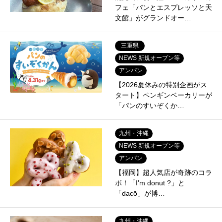
フェ「パンとエスプレッソと天
文館」がグランドオー…
三重県
NEWS 新規オープン等
アンパン
【2026夏休みの特別企画がス
タート】ペンギンベーカリーが
「パンのすいぞくか…
九州・沖縄
NEWS 新規オープン等
アンパン
【福岡】超人気店が奇跡のコラ
ボ！「I’m donut ?」と
「dacō」が博…
九州・沖縄