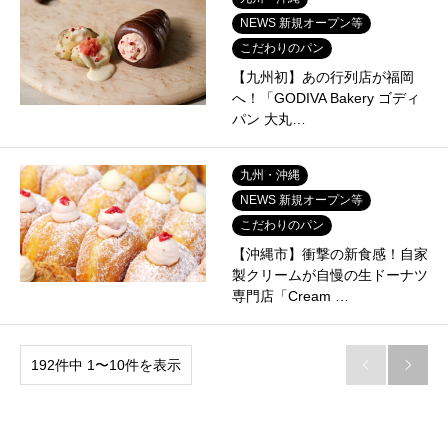
NEWS 新規オープン等
こだわりのパン
【九州初】あの行列店が福岡
へ！「GODIVA Bakery ゴディ
パン 大丸…
九州・沖縄
NEWS 新規オープン等
こだわりのパン
【沖縄市】衝撃の新食感！自家
製クリームが自慢の生ドーナツ
専門店「Cream …
192件中 1〜10件を表示

