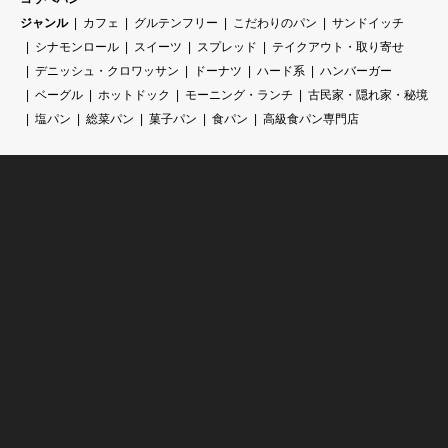
ジャンル
カフェ
グルテンフリー
こだわりのパン
サンドイッチ
シナモンロール
スイーツ
スプレッド
テイクアウト・取り寄せ
デニッシュ・クロワッサン
ドーナツ
ハード系
ハンバーガー
ベーグル
ホットドック
モーニング・ランチ
古民家・隠れ家・秘境
塩パン
総菜パン
菓子パン
食パン
高級食パン専門店