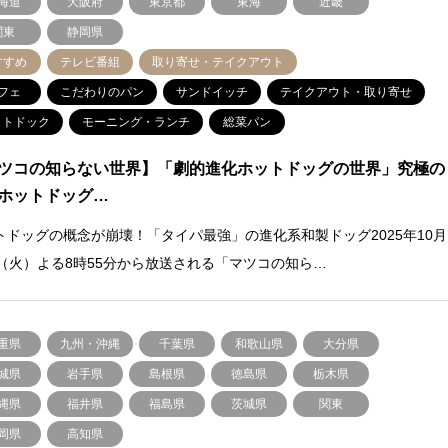
海道
大阪府
東京都
東海
近畿
関東
静岡県
すすめ
テレビ番組
取り寄せ・テイクアウト
フェ
こだわりのパン
サンドイッチ
テイクアウト・取り寄せ
ットドック
モーニング・ランチ
総菜パン
ツコの知らない世界】「劇的進化ホットドッグの世界」究極の
ホットドッグ…
トドッグの概念が崩壊！「タイパ最強」の進化系和製ドッグ2025年10月
日（火）よる8時55分から放送される「マツコの知ら…
重県
九州・沖縄
千葉県
和歌山県
大分県
城県
岩手県
島根県
徳島県
栃木県
縄県
福井県
福島県
茨城県
関東
岡県
高知県