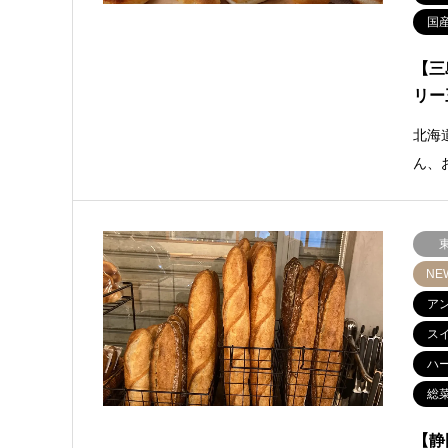
国
【三
リー
北海
ん、
NE
ア
ス
ハ
総
【静