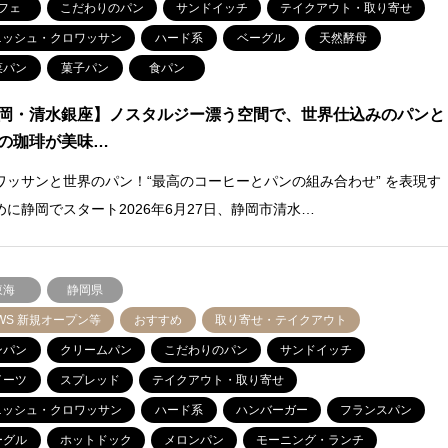
フェ
こだわりのパン
サンドイッチ
テイクアウト・取り寄せ
ニッシュ・クロワッサン
ハード系
ベーグル
天然酵母
菜パン
菓子パン
食パン
岡・清水銀座】ノスタルジー漂う空間で、世界仕込みのパンと
の珈琲が美味…
ワッサンと世界のパン！“最高のコーヒーとパンの組み合わせ” を表現す
めに静岡でスタート2026年6月27日、静岡市清水…
東海
静岡県
WS 新規オープン等
おすすめ
取り寄せ・テイクアウト
ンパン
クリームパン
こだわりのパン
サンドイッチ
イーツ
スプレッド
テイクアウト・取り寄せ
ニッシュ・クロワッサン
ハード系
ハンバーガー
フランスパン
ーグル
ホットドック
メロンパン
モーニング・ランチ