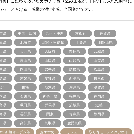
岡初】こだわり抜いたカボチャ練り込み生地が、口の中に入れた瞬間に
わっ、とろける」感動の“生”食感。全国各地でオ…
重県
中国・四国
九州・沖縄
京都府
佐賀県
庫県
北海道
北陸・甲信越
千葉県
和歌山県
玉県
大分県
大阪府
奈良県
宮城県
崎県
富山県
山口県
山形県
山梨県
阜県
岡山県
岩手県
島根県
広島県
島県
愛媛県
愛知県
新潟県
東京都
東北
東海
栃木県
沖縄県
滋賀県
本県
石川県
神奈川県
福井県
福岡県
島県
秋田県
群馬県
茨城県
近畿
崎県
長野県
関東
青森県
静岡県
川県
高知県
鳥取県
鹿児島県
WS 新規オープン等
おすすめ
カフェ
取り寄せ・テイクアウト