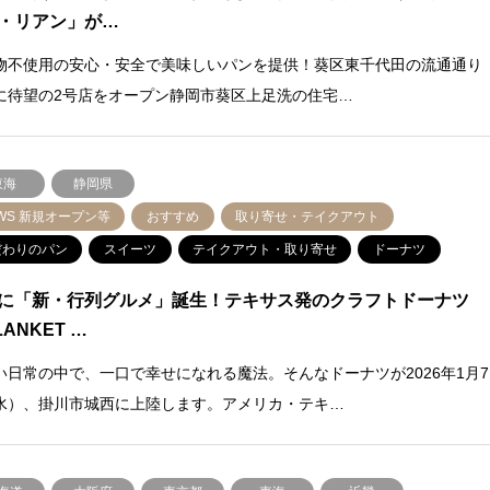
・リアン」が…
物不使用の安心・安全で美味しいパンを提供！葵区東千代田の流通通り
に待望の2号店をオープン静岡市葵区上足洗の住宅…
東海
静岡県
WS 新規オープン等
おすすめ
取り寄せ・テイクアウト
だわりのパン
スイーツ
テイクアウト・取り寄せ
ドーナツ
に「新・行列グルメ」誕生！テキサス発のクラフトドーナツ
ANKET …
い日常の中で、一口で幸せになれる魔法。そんなドーナツが2026年1月7
水）、掛川市城西に上陸します。アメリカ・テキ…