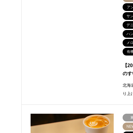
ア
サ
デ
ハ
メ
有
【2
のす
北海
り上
NE