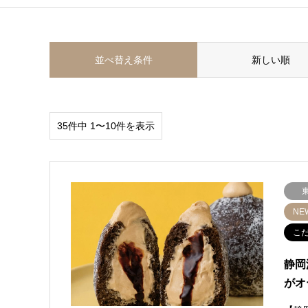
並べ替え条件
新しい順
35件中 1〜10件を表示
NE
こ
静岡
がオ