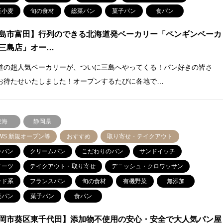
産小麦
旬の食材
総菜パン
菓子パン
食パン
島市富田】行列のできる北海道発ベーカリー「ペンギンベーカ
三島店」オー…
道の超人気ベーカリーが、ついに三島へやってくる！パン好きの皆さ
お待たせいたしました！オープンするたびに各地で…
東海
静岡県
WS 新規オープン等
おすすめ
取り寄せ・テイクアウト
ンパン
クリームパン
こだわりのパン
サンドイッチ
イーツ
テイクアウト・取り寄せ
デニッシュ・クロワッサン
ード系
フランスパン
旬の食材
有機野菜
無添加
菜パン
菓子パン
食パン
岡市葵区東千代田】添加物不使用の安心・安全で大人気パン屋