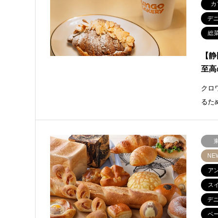
カ
デ
総
【静
至高
クロ
るた
NE
ア
ス
デ
ベ