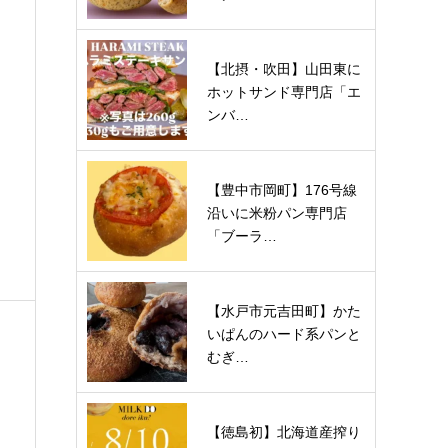
【北摂・吹田】山田東に
ホットサンド専門店「エ
ンバ…
【豊中市岡町】176号線
沿いに米粉パン専門店
「ブーラ…
【水戸市元吉田町】かた
いぱんのハード系パンと
むぎ…
【徳島初】北海道産搾り