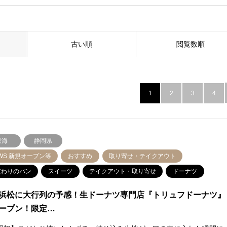
古い順
閲覧数順
1
2
3
4
東海
静岡県
WS 新規オープン等
おすすめ
取り寄せ・テイクアウト
だわりのパン
スイーツ
テイクアウト・取り寄せ
ドーナツ
浜松に大行列の予感！生ドーナツ専門店『トリュフドーナツ』
ープン！限定…