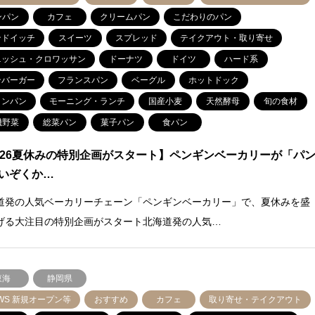
ンパン
カフェ
クリームパン
こだわりのパン
ンドイッチ
スイーツ
スプレッド
テイクアウト・取り寄せ
ニッシュ・クロワッサン
ドーナツ
ドイツ
ハード系
ンバーガー
フランスパン
ベーグル
ホットドック
ロンパン
モーニング・ランチ
国産小麦
天然酵母
旬の食材
機野菜
総菜パン
菓子パン
食パン
026夏休みの特別企画がスタート】ペンギンベーカリーが「パ
いぞくか…
道発の人気ベーカリーチェーン「ペンギンベーカリー」で、夏休みを盛
げる大注目の特別企画がスタート北海道発の人気…
東海
静岡県
WS 新規オープン等
おすすめ
カフェ
取り寄せ・テイクアウト