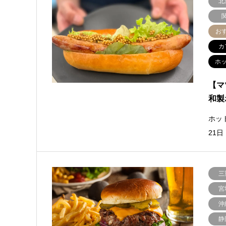
北
お
カ
ホ
【マ
和製
ホッ
21
三
宮
沖
静