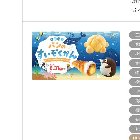
【静
「ふ
三
兵
埼
宮
岐
徳
熊
福
長
香
NE