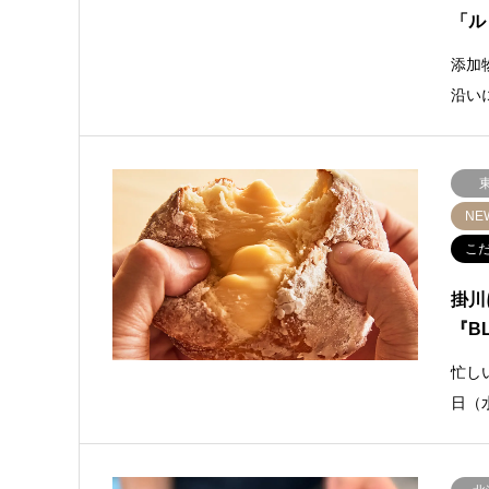
「ル
添加
沿い
NE
こ
掛川
『BL
忙し
日（