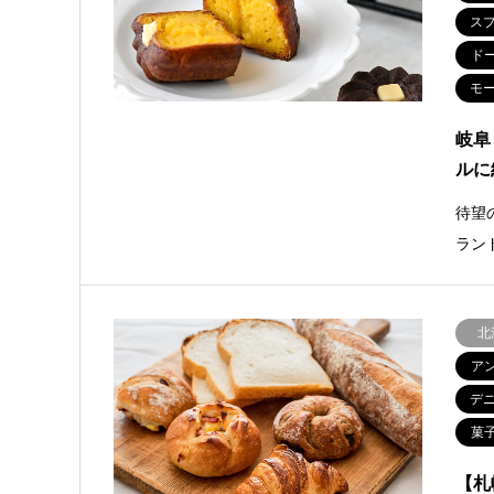
ス
ド
モ
岐阜
ルに
待望
ラン
北
ア
デ
菓
【札