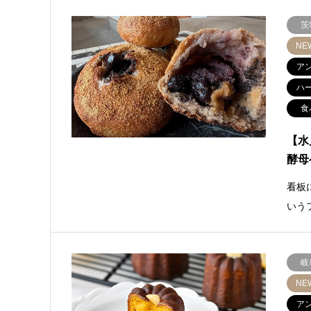
茨
NE
ア
ハ
食
【水
酵母
看板
いう
岐
NE
ア