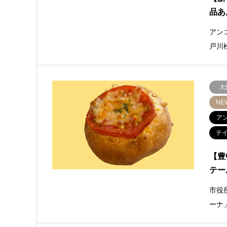
品あ
アン
戸川
大
NE
ア
テ
【豊
テー
市役
ーナ