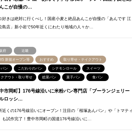
んこが自慢の…
コ好きは絶対に行くべし！国産小麦と絶品あんこが自慢の「あんです 江
松島店」新小岩で50年近くにわたり地域の人々か…
阪府
近畿
WS 新規オープン等
おすすめ
取り寄せ・テイクアウト
ンパン
こだわりのパン
シナモンロール
スイーツ
イクアウト・取り寄せ
総菜パン
菓子パン
食パン
中市岡町】176号線沿いに米粉パン専門店「ブーランジェリー
ルロッシ…
所近くの176号線沿いにオープン！注目の「桜塚あんパン」や「トマテ
」も試作完了！豊中市岡町の国道176号線沿いに…