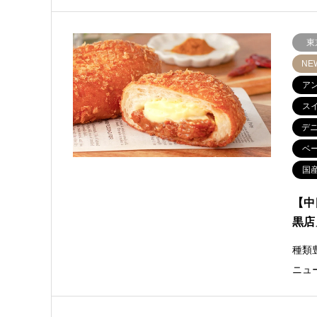
東
NE
ア
ス
デ
ベ
国
【中
黒店
種類
ニュ