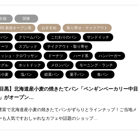
京都
関東
WS 新規オープン等
おすすめ
取り寄せ・テイクアウト
ンパン
クリームパン
こだわりのパン
サンドイッチ
イーツ
スプレッド
テイクアウト・取り寄せ
ニッシュ・クロワッサン
ドーナツ
ハード系
ハンバーガー
ーグル
ホットドック
メロンパン
モーニング・ランチ
産小麦
塩パン
総菜パン
菓子パン
食パン
目黒】北海道産小麦の焼きたてパン「ペンギンベーカリー中目
」がオープン…
豊富で北海道産小麦の焼きたてパンがずらりとラインナップ！ご当地メ
ーも人気ですおしゃれなカフェや話題のショップ…