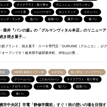
プレッド
テイクアウト・取り寄せ
デニッシュ・クロワッサン
ーナツ
ハード系
ハンバーガー
ホットドック
メロンパン
ーニング・ランチ
塩パン
総菜パン
菓子パン
食パン
・垂井『パンの森』の「グルマンヴィタル本店」のリニューア
続き焼き菓子…
の新ブランド、焼き菓子・ケーキ専門店「GURUNIE（グルニエ）」が
ドオープンです！岐阜県不破郡垂井町、伊吹山の豊…
海道
NEWS 新規オープン等
おすすめ
取り寄せ・テイクアウト
ンパン
クリームパン
こだわりのパン
テイクアウト・取り寄せ
ニッシュ・クロワッサン
ハード系
塩パン
総菜パン
子パン
食パン
幌市中央区】市電「静修学園前」すぐ！街の憩いの場を目指す