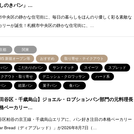
しのきパン」…
市中央区の静かな住宅街に、毎日の暮らしをほんのり優しく彩る素敵な
カリーが誕生！札幌市中央区の静かな住宅街に、…
京都
関東
WS 新規オープン等
おすすめ
取り寄せ・テイクアウト
ンパン
こだわりのパン
サンドイッチ
スイーツ
スプレッド
イクアウト・取り寄せ
デニッシュ・クロワッサン
ハード系
パン
総菜パン
菓子パン
食パン
田谷区・千歳烏山】ジョエル・ロブションパン部門の元料理長
格ベーカリー…
谷区粕谷の京王線・千歳烏山エリアに、パン好き注目の本格ベーカリー
ar Bread（ディアブレッド）」が2026年8月7日（…