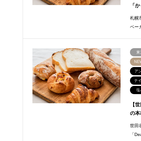
「か
札幌
ベー
東
NE
ア
テ
塩
【世
の本
世田
「De