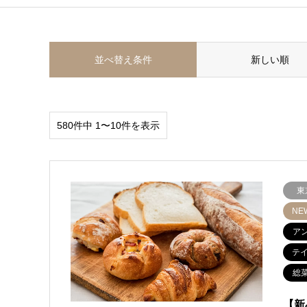
並べ替え条件
新しい順
580件中 1〜10件を表示
東
NE
ア
テ
総
【新