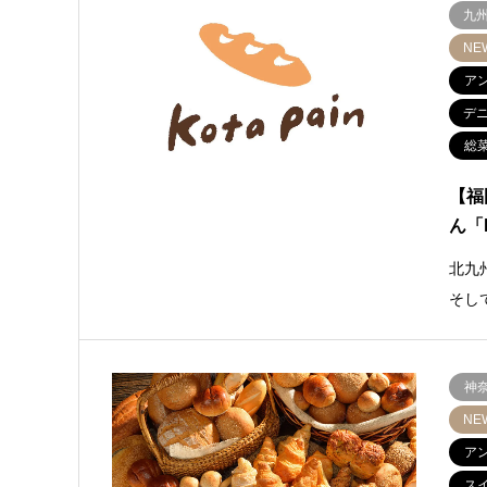
九
NE
ア
デ
総
【福
ん「k
北九
そし
神
NE
ア
ス