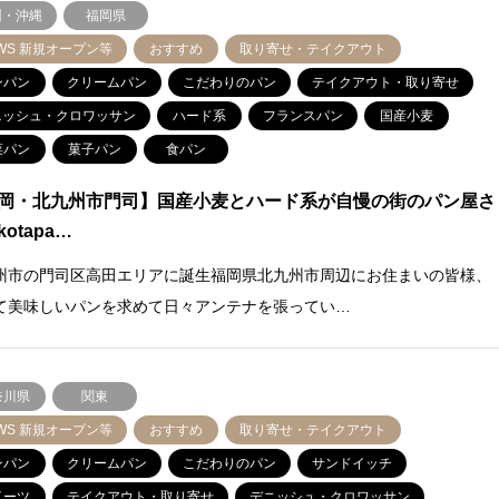
州・沖縄
福岡県
WS 新規オープン等
おすすめ
取り寄せ・テイクアウト
ンパン
クリームパン
こだわりのパン
テイクアウト・取り寄せ
ニッシュ・クロワッサン
ハード系
フランスパン
国産小麦
菜パン
菓子パン
食パン
岡・北九州市門司】国産小麦とハード系が自慢の街のパン屋さ
otapa…
州市の門司区高田エリアに誕生福岡県北九州市周辺にお住まいの皆様、
て美味しいパンを求めて日々アンテナを張ってい…
奈川県
関東
WS 新規オープン等
おすすめ
取り寄せ・テイクアウト
ンパン
クリームパン
こだわりのパン
サンドイッチ
イーツ
テイクアウト・取り寄せ
デニッシュ・クロワッサン