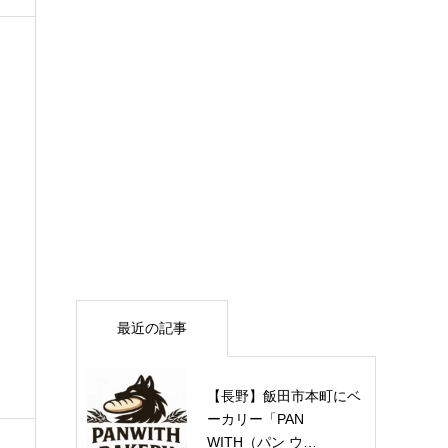
最近の記事
【長野】飯田市本町にベ
ーカリー「PAN
WITH（パン ウ…