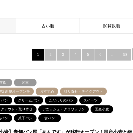
古い順
閲覧数順
1
2
3
4
5
6
…
58
京都
関東
WS 新規オープン等
おすすめ
取り寄せ・テイクアウト
ンパン
クリームパン
こだわりのパン
スイーツ
イクアウト・取り寄せ
デニッシュ・クロワッサン
国産小麦
菜パン
菓子パン
食パン
小岩】老舗パン屋「あんです」が移転オープン！国産小麦と絶