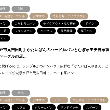
城県
関東
WS 新規オープン等
おすすめ
取り寄せ・テイクアウト
ンパン
こだわりのパン
テイクアウト・取り寄せ
ドイツ
ード系
フランスパン
ベーグル
天然酵母
菓子パン
パン
戸市元吉田町】かたいぱんのハード系パンとむぎゅモチ自家製
ベーグルの店…
に掲げるのは、シンプルかつインパクト抜群な「かたいぱんやさん」と
フレーズ茨城県水戸市元吉田町に、ハード系パン…
阜県
東海
WS 新規オープン等
おすすめ
カフェ
取り寄せ・テイクアウト
ンパン
カフェ
クリームパン
サンドイッチ
スイーツ