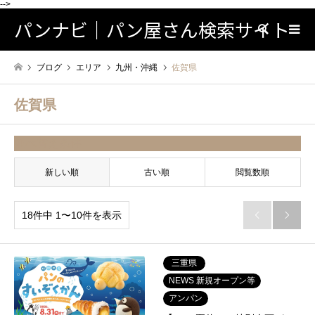
-->
パンナビ｜パン屋さん検索サイト
検索
ブログ
エリア
九州・沖縄
佐賀県
佐賀県
並べ替え条件
新しい順
古い順
閲覧数順
18件中 1〜10件を表示


三重県
NEWS 新規オープン等
アンパン