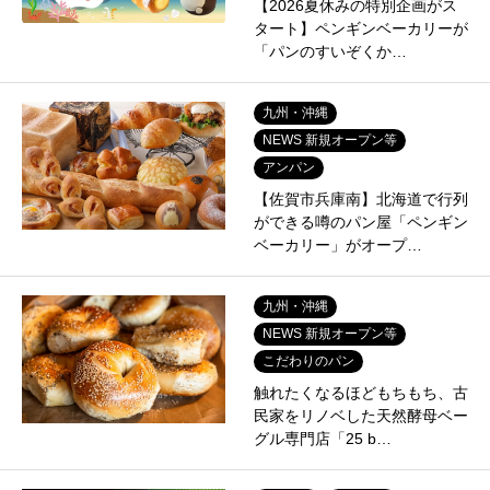
【2026夏休みの特別企画がス
タート】ペンギンベーカリーが
「パンのすいぞくか…
九州・沖縄
NEWS 新規オープン等
アンパン
【佐賀市兵庫南】北海道で行列
ができる噂のパン屋「ペンギン
ベーカリー」がオープ…
九州・沖縄
NEWS 新規オープン等
こだわりのパン
触れたくなるほどもちもち、古
民家をリノベした天然酵母ベー
グル専門店「25 b…