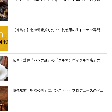
【徳島初】北海道産搾りたて牛乳使用の生ドーナツ専門...
岐阜・垂井『パンの森』の「グルマンヴィタル本店」の...
博多駅前「明治公園」にパンストックプロデュースのベ...