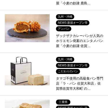
屋「小麦の奴隷 鹿島…
九州・沖縄
NEWS 新規オープン等
アンパン
ザックザクカレーパンが人気の
ホリエモン発案のエンタメパン
屋「小麦の奴隷 佐賀…
九州・沖縄
NEWS 新規オープン等
こだわりのパン
タマゴ不使用の高級食パン専門
店「ラ・パン 佐賀大和店」佐
賀県佐賀市大和町 の…
三重県
NEWS 新規オープン等