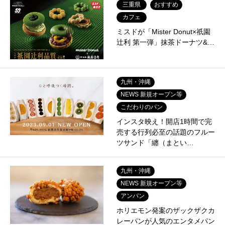
三重県
おすすめ
カフェ
ミスドが「Mister Donut×祇園
辻利 第一弾」抹茶ドーナツ&…
九州・沖縄
NEWS 新規オープン等
こだわりのパン
インスタ映え！開店1時間で完
売する行列必至の話題のフルー
ツサンド「纏（まとい…
九州・沖縄
NEWS 新規オープン等
アンパン
ホリエモン発案のザックザクカ
レーパンが人気のエンタメパン