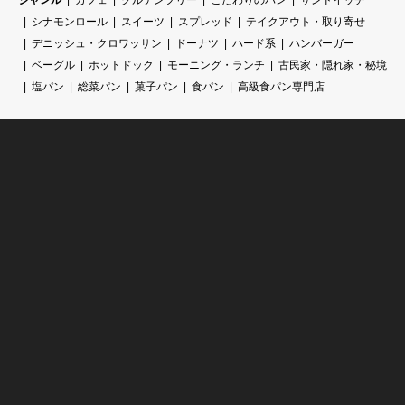
シナモンロール
スイーツ
スプレッド
テイクアウト・取り寄せ
デニッシュ・クロワッサン
ドーナツ
ハード系
ハンバーガー
ベーグル
ホットドック
モーニング・ランチ
古民家・隠れ家・秘境
塩パン
総菜パン
菓子パン
食パン
高級食パン専門店