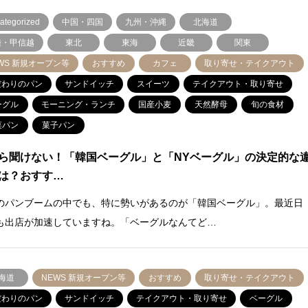
ategorized
中国・四国
九州・沖縄
北海道
陸・甲信越
東北
東海
近畿
関東
WS 新規オープン等
おすすめ
カフェ
取り寄せ・テイクアウト
だわりのパン
サンドイッチ
スイーツ
テイクアウト・取り寄せ
ーグル
モーニング・ランチ
国産小麦
天然酵母
旬の食材
菜パン
菓子パン
ら聞けない！「韓国ベーグル」と「NYベーグル」の決定的な
は？おすす…
のパンブームの中でも、特に勢いがあるのが「韓国ベーグル」。最近日
も出店が加速していますね。「ベーグルなんてど…
海道
NEWS 新規オープン等
おすすめ
取り寄せ・テイクアウト
だわりのパン
サンドイッチ
テイクアウト・取り寄せ
ベーグル