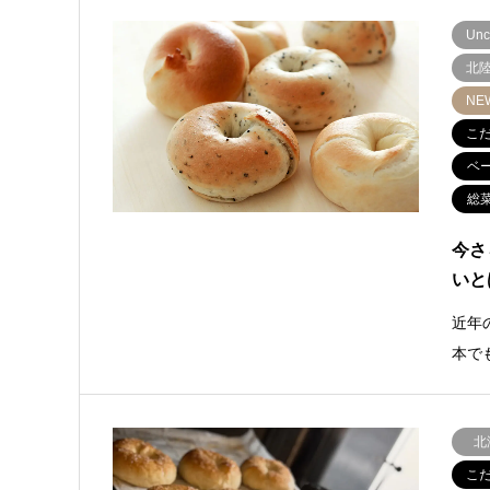
Unc
北
NE
こ
ベ
総
今さ
いと
近年
本で
北
こ