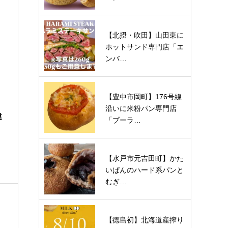
【北摂・吹田】山田東に
ホットサンド専門店「エ
ンバ…
【豊中市岡町】176号線
沿いに米粉パン専門店
違
「ブーラ…
【水戸市元吉田町】かた
いぱんのハード系パンと
むぎ…
【徳島初】北海道産搾り