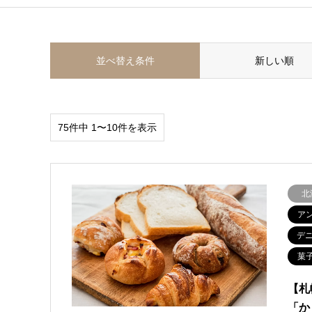
並べ替え条件
新しい順
75件中 1〜10件を表示
北
ア
デ
菓
【札
「か