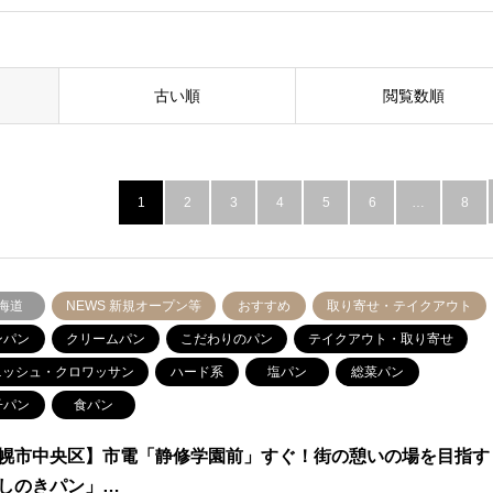
古い順
閲覧数順
1
2
3
4
5
6
…
8
海道
NEWS 新規オープン等
おすすめ
取り寄せ・テイクアウト
ンパン
クリームパン
こだわりのパン
テイクアウト・取り寄せ
ニッシュ・クロワッサン
ハード系
塩パン
総菜パン
子パン
食パン
幌市中央区】市電「静修学園前」すぐ！街の憩いの場を目指す
しのきパン」…