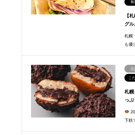
無
【札
グル
札幌
も優
北
こ
札幌
っぷ
2
下鉄