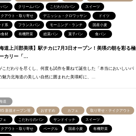
ンパン
クリームパン
こだわりのパン
スイーツ
イクアウト・取り寄せ
デニッシュ・クロワッサン
ドイツ
ード系
フランスパン
モーニング・ランチ
国産小麦
の食材
有機野菜
総菜パン
菓子パン
食パン
海道上川郡美瑛】駅チカに7月3日オープン！美瑛の朝を彩る極
ーカリー「…
がこだわりを尽くし、何度も試作を重ねて誕生した「本当においしいパ
の魅力北海道の美しい自然に囲まれた美瑛町に、…
海道
WS 新規オープン等
おすすめ
カフェ
取り寄せ・テイクアウト
フェ
こだわりのパン
サンドイッチ
スイーツ
イクアウト・取り寄せ
ベーグル
国産小麦
有機野菜