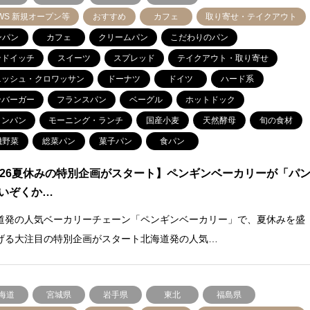
WS 新規オープン等
おすすめ
カフェ
取り寄せ・テイクアウト
ンパン
カフェ
クリームパン
こだわりのパン
ンドイッチ
スイーツ
スプレッド
テイクアウト・取り寄せ
ニッシュ・クロワッサン
ドーナツ
ドイツ
ハード系
ンバーガー
フランスパン
ベーグル
ホットドック
ロンパン
モーニング・ランチ
国産小麦
天然酵母
旬の食材
機野菜
総菜パン
菓子パン
食パン
026夏休みの特別企画がスタート】ペンギンベーカリーが「パ
いぞくか…
道発の人気ベーカリーチェーン「ペンギンベーカリー」で、夏休みを盛
げる大注目の特別企画がスタート北海道発の人気…
海道
宮城県
岩手県
東北
福島県