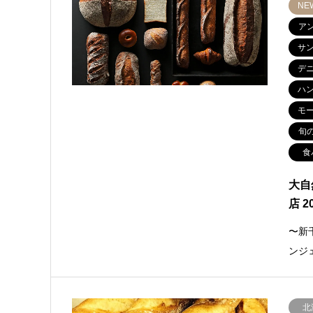
NE
ア
サ
デ
ハ
モ
旬
食
大自
店 2
〜新
ンジ
北