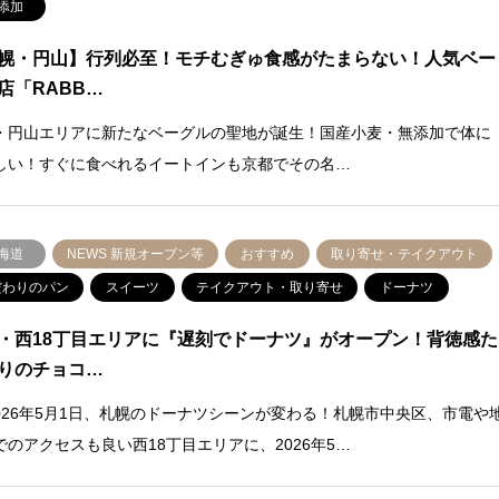
添加
幌・円山】行列必至！モチむぎゅ食感がたまらない！人気ベー
店「RABB…
・円山エリアに新たなベーグルの聖地が誕生！国産小麦・無添加で体に
しい！すぐに食べれるイートインも京都でその名…
海道
NEWS 新規オープン等
おすすめ
取り寄せ・テイクアウト
だわりのパン
スイーツ
テイクアウト・取り寄せ
ドーナツ
・西18丁目エリアに『遅刻でドーナツ』がオープン！背徳感た
りのチョコ…
026年5月1日、札幌のドーナツシーンが変わる！札幌市中央区、市電や
でのアクセスも良い西18丁目エリアに、2026年5…