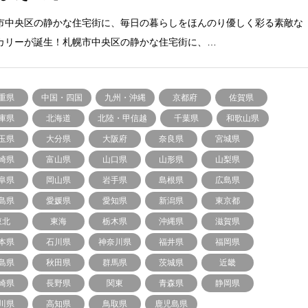
市中央区の静かな住宅街に、毎日の暮らしをほんのり優しく彩る素敵な
カリーが誕生！札幌市中央区の静かな住宅街に、…
重県
中国・四国
九州・沖縄
京都府
佐賀県
庫県
北海道
北陸・甲信越
千葉県
和歌山県
玉県
大分県
大阪府
奈良県
宮城県
崎県
富山県
山口県
山形県
山梨県
阜県
岡山県
岩手県
島根県
広島県
島県
愛媛県
愛知県
新潟県
東京都
東北
東海
栃木県
沖縄県
滋賀県
本県
石川県
神奈川県
福井県
福岡県
島県
秋田県
群馬県
茨城県
近畿
崎県
長野県
関東
青森県
静岡県
川県
高知県
鳥取県
鹿児島県