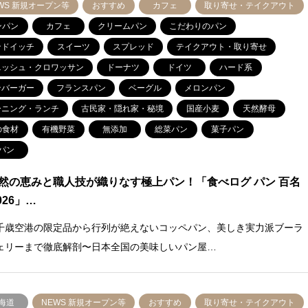
WS 新規オープン等
おすすめ
カフェ
取り寄せ・テイクアウト
ンパン
カフェ
クリームパン
こだわりのパン
ンドイッチ
スイーツ
スプレッド
テイクアウト・取り寄せ
ニッシュ・クロワッサン
ドーナツ
ドイツ
ハード系
ンバーガー
フランスパン
ベーグル
メロンパン
ーニング・ランチ
古民家・隠れ家・秘境
国産小麦
天然酵母
の食材
有機野菜
無添加
総菜パン
菓子パン
パン
然の恵みと職人技が織りなす極上パン！「食べログ パン 百名
026」…
千歳空港の限定品から行列が絶えないコッペパン、美しき実力派ブーラ
ェリーまで徹底解剖〜日本全国の美味しいパン屋…
海道
NEWS 新規オープン等
おすすめ
取り寄せ・テイクアウト