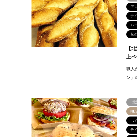
ア
テ
ハ
旬
【北
上ベ
職人
ン」
北
NE
カ
テ