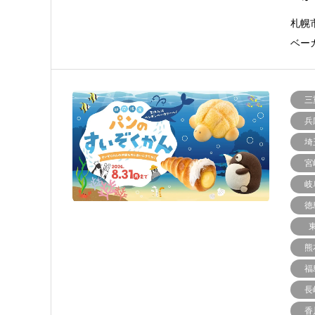
札幌
ベー
三
兵
埼
宮
岐
徳
熊
福
長
香