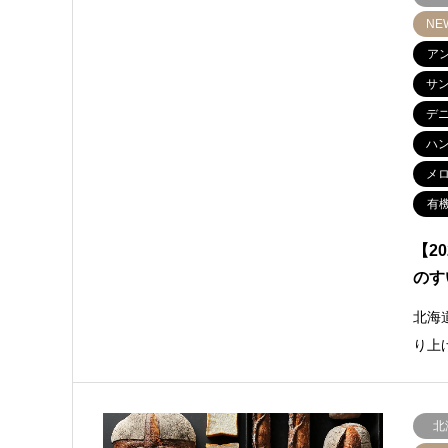
NE
ア
サ
デ
ハ
メ
有
【2
のす
北海
り上
北