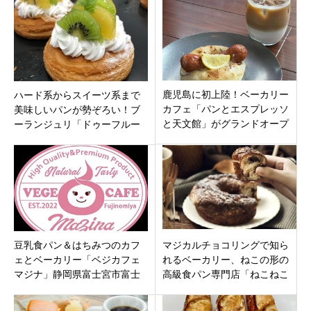
掘り
ン
鹿児島に初上陸！ベーカリー
ハード系からスイーツ系まで
カフェ「パンとエスプレッソ
美味しいパンが勢ぞろい！ブ
と天文館」がグランドオープ
ーランジュリ「ドゥーフルー
ン！限定“しろくまムー”や星空
ル」福岡県福岡市城南区
空間の魅力
豆乳食パン＆はちみつのカフ
マジカルチョコリングで知ら
ェとベーカリー「ベジカフェ
れるベーカリー、ねこの形の
マジナ」静岡県富士宮市富士
高級食パン専門店「ねこねこ
山本宮浅間大社前徒歩1分にオ
食パン」も「ハートブレッド
ープン
アンティーク イオンモール羽