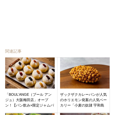
関連記事
「BOUL’ANGE（ブール アン
ザックザクカレーパンが人気
ジュ）大阪梅田店」オープ
のホリエモン発案の人気ベー
ン！【パン飲み×限定ジャムパ
カリー「小麦の奴隷 宇和島
ン】大阪初の新スタイルを深
店」宇和島市坂下津にオープ