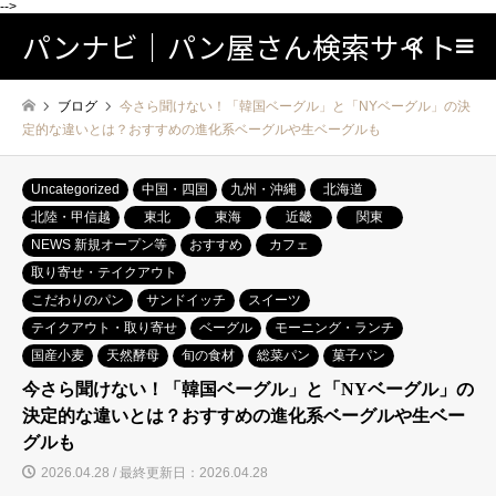
-->
パンナビ｜パン屋さん検索サイト
検索
ブログ
今さら聞けない！「韓国ベーグル」と「NYベーグル」の決
定的な違いとは？おすすめの進化系ベーグルや生ベーグルも
Uncategorized
中国・四国
九州・沖縄
北海道
北陸・甲信越
東北
東海
近畿
関東
NEWS 新規オープン等
おすすめ
カフェ
取り寄せ・テイクアウト
こだわりのパン
サンドイッチ
スイーツ
テイクアウト・取り寄せ
ベーグル
モーニング・ランチ
国産小麦
天然酵母
旬の食材
総菜パン
菓子パン
今さら聞けない！「韓国ベーグル」と「NYベーグル」の
決定的な違いとは？おすすめの進化系ベーグルや生ベー
グルも
2026.04.28 / 最終更新日：2026.04.28