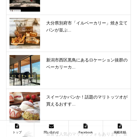
大分県別府市「イルベーカリー」焼き立て
パンが並ぶ...
新潟市西区黒鳥にあるロケーション抜群の
ベーカリーカ...
スイーツかパンか！話題のマリトッツオが
買えるおすす...
トップ
問い合わせ
Facebook
掲載依頼
豊富な人気のマリトッツォもあります。豊