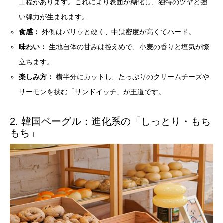
工程があります。これにより表面が糊化し、独特のツヤと強
い弾力が生まれます。
食感：
外側はバリッと硬く、中は密度が高くてハード。
味わい：
生地自体の甘みは控えめで、小麦の香りと塩気が際
立ちます。
楽しみ方：
横半分にカットし、たっぷりのクリームチーズや
サーモンを挟む「サンドイッチ」が王道です。
2. 韓国ベーグル：進化系の「しっとり・もち
もち」