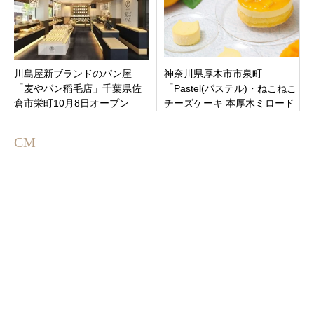
川島屋新ブランドのパン屋
神奈川県厚木市市泉町
「麦やパン稲毛店」千葉県佐
「Pastel(パステル)・ねこねこ
倉市栄町10月8日オープン
チーズケーキ 本厚木ミロード
店」カワイイねこをモチーフ
にしたチーズケーキが人気
CM