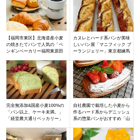
生店」埼玉県羽生市 9月24日
（金）オープン
【福岡市東区】北海道産小麦
カヌレとハード系パンが美味
の焼きたてパンで人気の「ペ
しいパン屋「マニフィック ブ
ンギンベーカリー福岡東原田
ーランジェリー」東京都練馬
店」がオープン！北海道ご当
区大泉学園町
地グルメも堪能。
完全無添加&国産小麦100%の
自社農園で栽培した小麦から
「パン以上、ケーキ未満。」
作るハード系からデニッシュ
「経堂農大通りベッカリー」
系の惣菜パンがおすすめ「山
東京都世田谷区 経堂駅すぐに
のパン屋 Daddys Bakery須磨
3月25日（木）オープン
店」神戸市須磨区