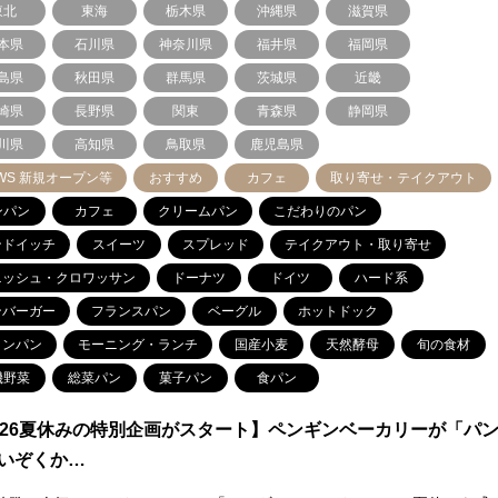
東北
東海
栃木県
沖縄県
滋賀県
本県
石川県
神奈川県
福井県
福岡県
島県
秋田県
群馬県
茨城県
近畿
崎県
長野県
関東
青森県
静岡県
川県
高知県
鳥取県
鹿児島県
WS 新規オープン等
おすすめ
カフェ
取り寄せ・テイクアウト
ンパン
カフェ
クリームパン
こだわりのパン
ンドイッチ
スイーツ
スプレッド
テイクアウト・取り寄せ
ニッシュ・クロワッサン
ドーナツ
ドイツ
ハード系
ンバーガー
フランスパン
ベーグル
ホットドック
ロンパン
モーニング・ランチ
国産小麦
天然酵母
旬の食材
機野菜
総菜パン
菓子パン
食パン
026夏休みの特別企画がスタート】ペンギンベーカリーが「パ
いぞくか…