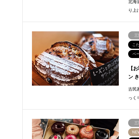
北海
り上
三
こ
ベ
【お
ン 
古民
っく
三
NE