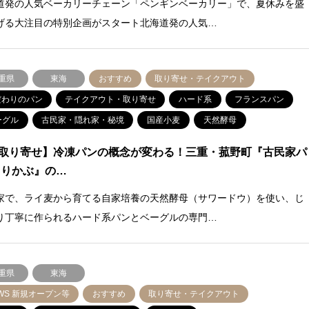
道発の人気ベーカリーチェーン「ペンギンベーカリー」で、夏休みを盛
げる大注目の特別企画がスタート北海道発の人気…
重県
東海
おすすめ
取り寄せ・テイクアウト
だわりのパン
テイクアウト・取り寄せ
ハード系
フランスパン
ーグル
古民家・隠れ家・秘境
国産小麦
天然酵母
取り寄せ】冷凍パンの概念が変わる！三重・菰野町『古民家パ
きりかぶ』の…
家で、ライ麦から育てる自家培養の天然酵母（サワードウ）を使い、じ
り丁寧に作られるハード系パンとベーグルの専門…
重県
東海
WS 新規オープン等
おすすめ
取り寄せ・テイクアウト