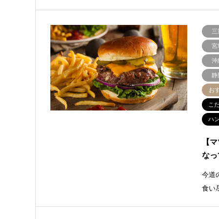
三
宮
沖
静
お
こ
ハ
【マ
なっ
今道
食い