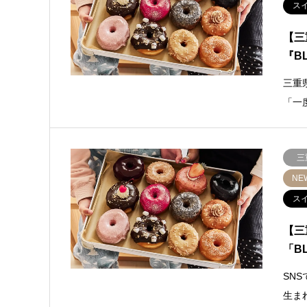
ス
【三
『B
三重
「一
三
NE
ス
【三
「BL
SN
生ま