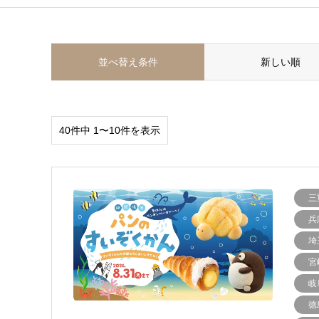
並べ替え条件
新しい順
40件中 1〜10件を表示
三
兵
埼
宮
岐
徳