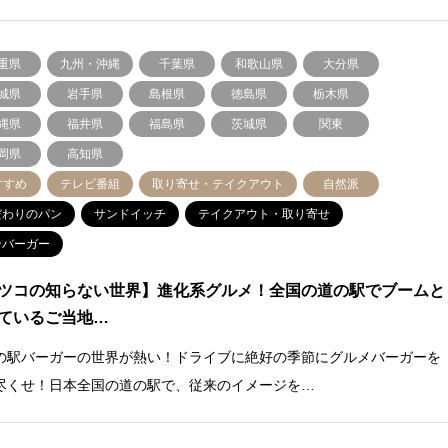
重県
九州・沖縄
千葉県
和歌山県
大分県
城県
岩手県
島根県
徳島県
栃木県
縄県
福井県
福島県
茨城県
関東
岡県
高知県
すすめ
テレビ番組
取り寄せ・テイクアウト
自然派
だわりのパン
サンドイッチ
テイクアウト・取り寄せ
ンバーガー
ツコの知らない世界】進化系グルメ！全国の道の駅でブームと
ているご当地…
の駅バーガーの世界が熱い！ドライブに絶好の季節にグルメバーガーを
尽くせ！日本全国の道の駅で、従来のイメージを…