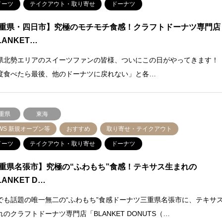
イーツ
テイクアウト・取り寄せ
ドーナツ
重県・四日市】究極のモチモチ食感！クラフトドーナツ専門店
LANKET…
県北勢エリアのスイーツファンの皆様、ついにこの日がやってきます！
度食べたら最後、他のドーナツに戻れない」と各…
重県
東海
WS 新規オープン等
おすすめ
取り寄せ・テイクアウト
イーツ
テイクアウト・取り寄せ
ドーナツ
重県名張市】究極の“ふわもち”食感！テキサス生まれの
ANKET D…
Sでも話題の唯一無二の“ふわもち”食感ドーナツ三重県名張市に、テキサ
れのクラフトドーナツ専門店「BLANKET DONUTS（…