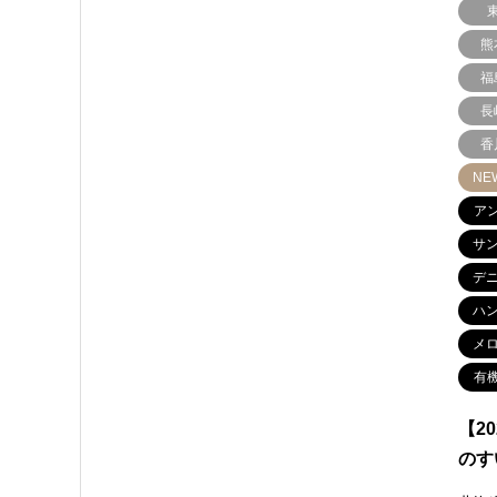
熊
福
長
香
NE
ア
サ
デ
ハ
メ
有
【2
のす