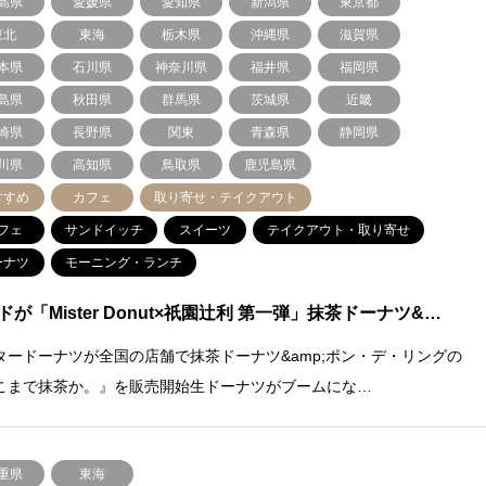
島県
愛媛県
愛知県
新潟県
東京都
東北
東海
栃木県
沖縄県
滋賀県
本県
石川県
神奈川県
福井県
福岡県
島県
秋田県
群馬県
茨城県
近畿
崎県
長野県
関東
青森県
静岡県
川県
高知県
鳥取県
鹿児島県
すすめ
カフェ
取り寄せ・テイクアウト
フェ
サンドイッチ
スイーツ
テイクアウト・取り寄せ
ーナツ
モーニング・ランチ
ドが「Mister Donut×祇園辻利 第一弾」抹茶ドーナツ&…
タードーナツが全国の店舗で抹茶ドーナツ&amp;ポン・デ・リングの
こまで抹茶か。』を販売開始生ドーナツがブームにな…
重県
東海