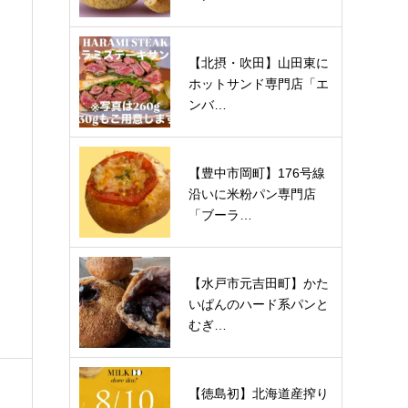
【北摂・吹田】山田東に
ホットサンド専門店「エ
ンバ…
【豊中市岡町】176号線
沿いに米粉パン専門店
「ブーラ…
【水戸市元吉田町】かた
いぱんのハード系パンと
むぎ…
【徳島初】北海道産搾り