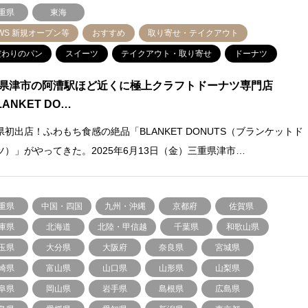
重県
東海
WS 新規オープン等
おすすめ
取り寄せ・テイクアウト
だわりのパン
スイーツ
テイクアウト・取り寄せ
ドーナツ
県津市の阿漕駅ほど近くに極上クラフトドーナツ専門店
ANKET DO…
県初出店！ふわもち食感の絶品「BLANKET DONUTS（ブランケットド
ツ）」がやってきた。2025年6月13日（金）三重県津市…
重県
中国・四国
九州・沖縄
京都府
佐賀県
庫県
北海道
北陸・甲信越
千葉県
和歌山県
玉県
大分県
大阪府
奈良県
宮城県
崎県
富山県
山口県
山形県
山梨県
阜県
岡山県
岩手県
島根県
広島県