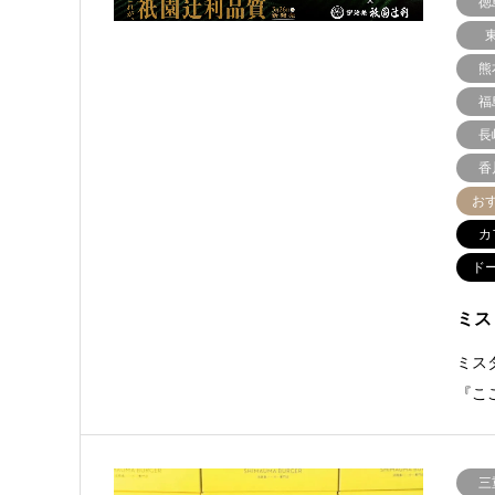
徳
熊
福
長
香
お
カ
ド
ミス
ミス
『こ
三