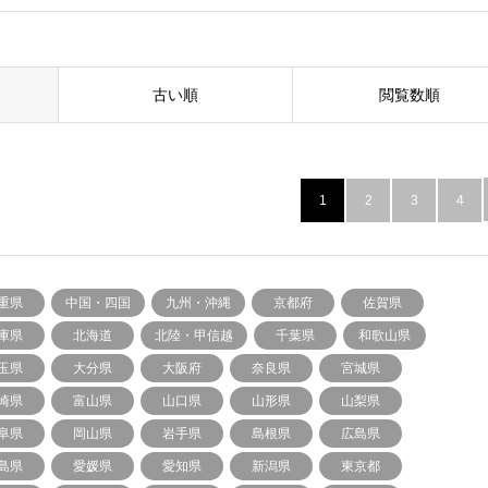
古い順
閲覧数順
1
2
3
4
重県
中国・四国
九州・沖縄
京都府
佐賀県
庫県
北海道
北陸・甲信越
千葉県
和歌山県
玉県
大分県
大阪府
奈良県
宮城県
崎県
富山県
山口県
山形県
山梨県
阜県
岡山県
岩手県
島根県
広島県
島県
愛媛県
愛知県
新潟県
東京都