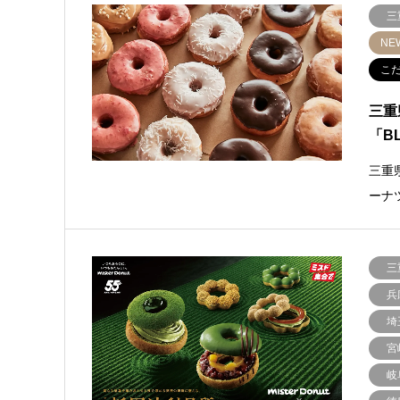
三
NE
こ
三重
「BL
三重
ーナ
三
兵
埼
宮
岐