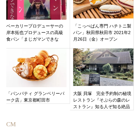
ベーカリープロデューサーの
「こっぺぱん専門 ハチトニ製
岸本拓也プロデュースの高級
パン」秋田県秋田市 2021年2
食パン「まじガマンできな
月26日（金）オープン
い」 新潟市中央区新潟三越
近く
「パンパティ グランベリーパ
大阪 貝塚 完全予約制の秘境
ーク店」東京都町田市
レストラン『そぶらの森のレ
ストラン』知る人ぞ知る絶品
店
CM