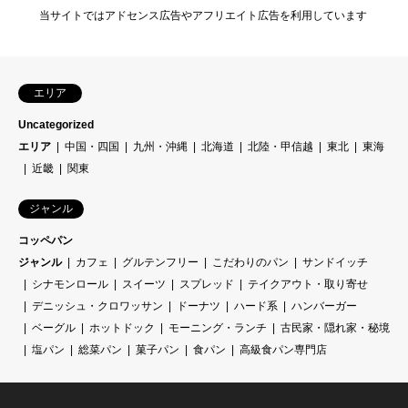
当サイトではアドセンス広告やアフリエイト広告を利用しています
エリア
Uncategorized
エリア
中国・四国
九州・沖縄
北海道
北陸・甲信越
東北
東海
近畿
関東
ジャンル
コッペパン
ジャンル
カフェ
グルテンフリー
こだわりのパン
サンドイッチ
シナモンロール
スイーツ
スプレッド
テイクアウト・取り寄せ
デニッシュ・クロワッサン
ドーナツ
ハード系
ハンバーガー
ベーグル
ホットドック
モーニング・ランチ
古民家・隠れ家・秘境
塩パン
総菜パン
菓子パン
食パン
高級食パン専門店