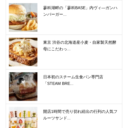
蓼科湖畔の「蓼科BASE」内ヴィ―ガンハ
ンバーガー...
東京 渋谷の北海道産小麦・自家製天然酵
母にこだわっ...
日本初のスチーム生食パン専門店
「STEAM BRE...
開店1時間で売り切れ続出の行列の人気フ
ルーツサンド...