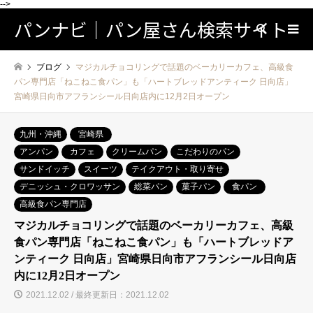
-->
パンナビ｜パン屋さん検索サイト
検索
ブログ
マジカルチョコリングで話題のベーカリーカフェ、高級食
パン専門店「ねこねこ食パン」も「ハートブレッドアンティーク 日向店」
宮崎県日向市アフランシール日向店内に12月2日オープン
九州・沖縄
宮崎県
アンパン
カフェ
クリームパン
こだわりのパン
サンドイッチ
スイーツ
テイクアウト・取り寄せ
デニッシュ・クロワッサン
総菜パン
菓子パン
食パン
高級食パン専門店
マジカルチョコリングで話題のベーカリーカフェ、高級
食パン専門店「ねこねこ食パン」も「ハートブレッドア
ンティーク 日向店」宮崎県日向市アフランシール日向店
内に12月2日オープン
2021.12.02 / 最終更新日：2021.12.02