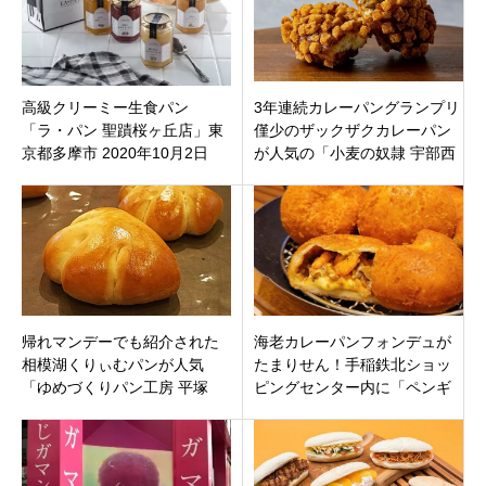
高級クリーミー生食パン
3年連続カレーパングランプリ
「ラ・パン 聖蹟桜ヶ丘店」東
僅少のザックザクカレーパン
京都多摩市 2020年10月2日
が人気の「小麦の奴隷 宇部西
（金）オープン
岐波店」宇部市西岐波にオー
プン！
帰れマンデーでも紹介された
海老カレーパンフォンデュが
相模湖くりぃむパンが人気
たまりせん！手稲鉄北ショッ
「ゆめづくりパン工房 平塚
ピングセンター内に「ペンギ
店」神奈川県平塚市南金目の
ンベーカリー手稲前田店」11
平塚秦野線沿いにオープン
月18日オープン