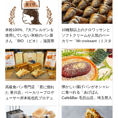
米粉100%、7大アレルゲンを
10種類以上のクロワッサンと
使用していない米粉のパン屋
ソフトクリームが人気のベー
さん 「BIO （ビオ）」滋賀県
カリー「Mr.croissant（ミスタ
大津市滋賀里駅 9月1日（水）
ークロワッサン）」札幌市北
オープン
区あいの里
懐かしい揚げパンがオシャレ
高級食パン専門店 「君に惚れ
に食べれる「あげぱん
た 寒川店」ベーカリープロデ
Café&Bar 毛呂山店」埼玉県入
ューサー岸本拓也氏プロデュ
間郡
ース神奈川県高座郡寒川町8月
28日（土）オープン