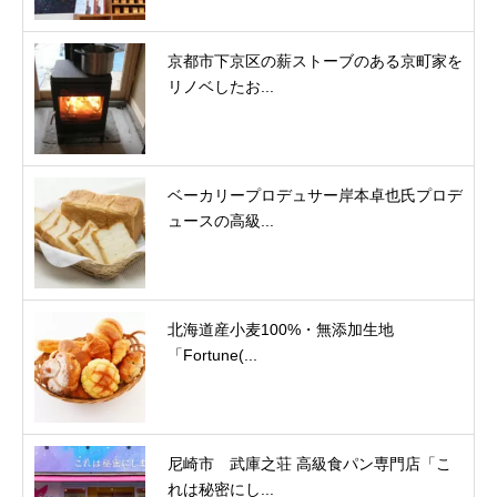
京都市下京区の薪ストーブのある京町家を
リノベしたお...
ベーカリープロデュサー岸本卓也氏プロデ
ュースの高級...
北海道産小麦100%・無添加生地
「Fortune(...
尼崎市 武庫之荘 高級食パン専門店「こ
れは秘密にし...