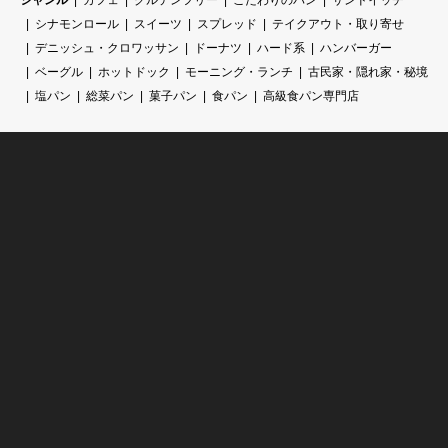
シナモンロール
スイーツ
スプレッド
テイクアウト・取り寄せ
デニッシュ・クロワッサン
ドーナツ
ハード系
ハンバーガー
ベーグル
ホットドック
モーニング・ランチ
古民家・隠れ家・秘境
塩パン
総菜パン
菓子パン
食パン
高級食パン専門店