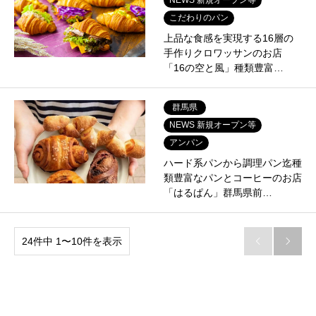
こだわりのパン
上品な食感を実現する16層の
手作りクロワッサンのお店
「16の空と風」種類豊富…
群馬県
NEWS 新規オープン等
アンパン
ハード系パンから調理パン迄種
類豊富なパンとコーヒーのお店
「はるぱん」群馬県前…
24件中 1〜10件を表示

