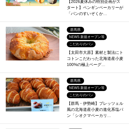
【2026夏休みの特別企画がス
タート】ペンギンベーカリーが
「パンのすいぞくか…
群馬県
NEWS 新規オープン等
こだわりのパン
【太田市大原】素材と製法にト
コトンこだわった北海道産小麦
100%の極上ベーグ…
群馬県
NEWS 新規オープン等
こだわりのパン
【群馬・伊勢崎】プレッツェル
風の北海道産小麦の進化系塩パ
ン「シオクマベーカリ…