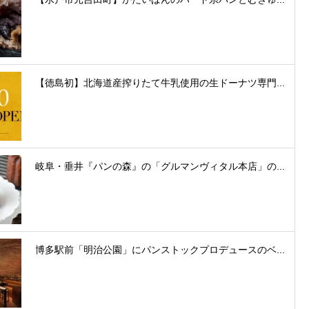
【徳島初】北海道産搾りたて牛乳使用の生ドーナツ専門...
岐阜・垂井『パンの森』の「グルマンヴィタル本店」の...
博多駅前「明治公園」にパンストックプロデュースのベ...