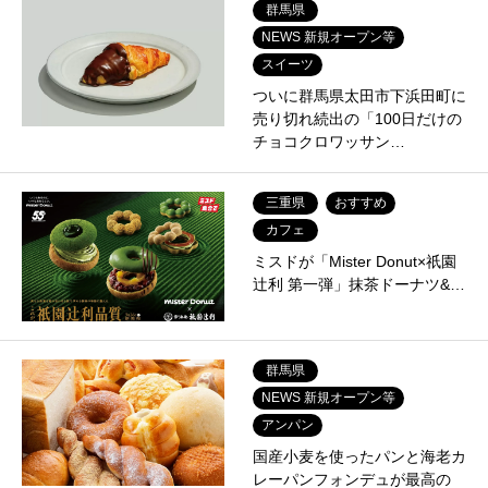
群馬県
NEWS 新規オープン等
スイーツ
ついに群馬県太田市下浜田町に
売り切れ続出の「100日だけの
チョコクロワッサン…
三重県
おすすめ
カフェ
ミスドが「Mister Donut×祇園
辻利 第一弾」抹茶ドーナツ&…
群馬県
NEWS 新規オープン等
アンパン
国産小麦を使ったパンと海老カ
レーパンフォンデュが最高の