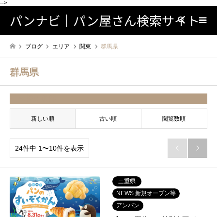
-->
パンナビ｜パン屋さん検索サイト
検索
ブログ
エリア
関東
群馬県
群馬県
並べ替え条件
新しい順
古い順
閲覧数順
24件中 1〜10件を表示


三重県
NEWS 新規オープン等
アンパン