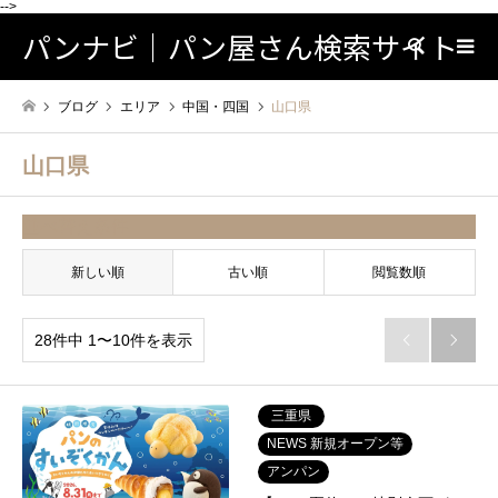
-->
パンナビ｜パン屋さん検索サイト
検索
ブログ
エリア
中国・四国
山口県
山口県
並べ替え条件
新しい順
古い順
閲覧数順
28件中 1〜10件を表示


三重県
NEWS 新規オープン等
アンパン