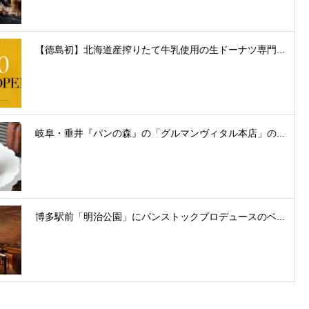
【徳島初】北海道産搾りたて牛乳使用の生ドーナツ専門...
岐阜・垂井『パンの森』の「グルマンヴィタル本店」の...
博多駅前「明治公園」にパンストックプロデュースのベ...