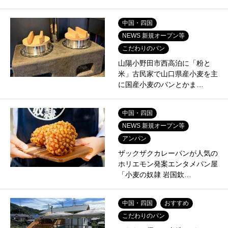
中国・四国
NEWS 新規オープン等
こだわりのパン
山陽小野田市西高泊に「粉と
米」古民家で山口県産小麦を主
に国産小麦のパンとかま…
中国・四国
NEWS 新規オープン等
アンパン
ザックザクカレーパンが人気の
ホリエモン発案エンタメパン屋
「小麦の奴隷 岩国欽…
中国・四国
おすすめ
こだわりのパン