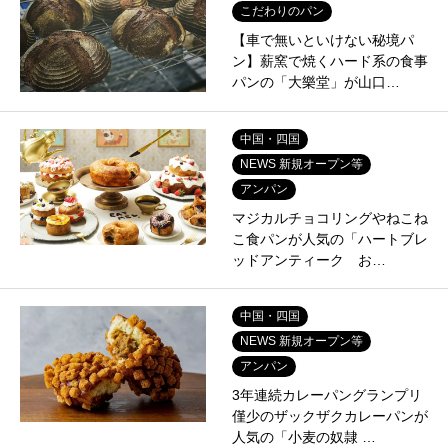
こだわりのパン
【車で無いといけない秘境パ
ン】薪窯で焼くハード系の食事
パンの「大樂堂」が山口…
中国・四国
NEWS 新規オープン等
アンパン
マジカルチョコリングやねこね
こ食パンが人気の「ハートブレ
ッドアンティーク お…
中国・四国
NEWS 新規オープン等
アンパン
3年連続カレーパングランプリ
僅少のザックザクカレーパンが
人気の「小麦の奴隷 …