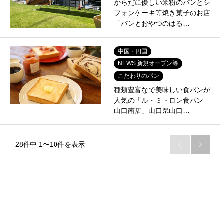
からだに優しい米粉のパンとシ
フォンケーキ等焼き菓子のお店
「パンとおやつのはる…
中国・四国
NEWS 新規オープン等
こだわりのパン
種類豊富なで美味しい食パンが
人気の「ル・ミトロン食パン
山口南店」山口県山口…
28件中 1〜10件を表示

