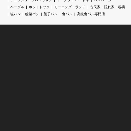
デニッシュ・クロワッサン
ドーナツ
ハード系
ハンバーガー
ベーグル
ホットドック
モーニング・ランチ
古民家・隠れ家・秘境
塩パン
総菜パン
菓子パン
食パン
高級食パン専門店