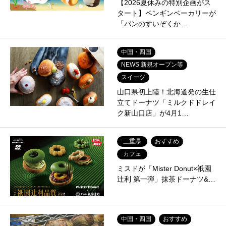
【2026夏休みの特別企画がス
タート】ペンギンベーカリーが
「パンのすいぞくか…
中国・四国
NEWS 新規オープン等
スイーツ
山口県初上陸！北海道発の生仕
立てドーナツ「ミルクドドレイ
ク新山口店」が4月1…
三重県
おすすめ
カフェ
ミスドが「Mister Donut×祇園
辻利 第一弾」抹茶ドーナツ&…
中国・四国
おすすめ