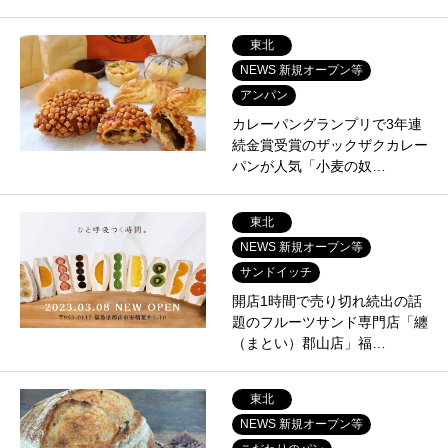
東北
NEWS 新規オープン等
アンパン
カレーパングランプリで3年連
続金賞受賞のザックザクカレー
パンが人気「小麦の奴…
東北
NEWS 新規オープン等
サンドイッチ
開店1時間で売り切れ続出の話
題のフルーツサンド専門店「纏
（まとい）郡山店」福…
東北
NEWS 新規オープン等