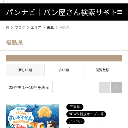
-->
パンナビ｜パン屋さん検索サイト
検索
ブログ
エリア
東北
福島県
福島県
並べ替え条件
新しい順
古い順
閲覧数順
23件中 1〜10件を表示


三重県
NEWS 新規オープン等
アンパン