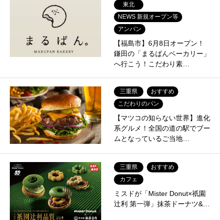
東北
NEWS 新規オープン等
アンパン
【福島市】6月8日オープン！
鎌田の「まるぱんベーカリー」
へ行こう！こだわり素…
三重県
おすすめ
こだわりのパン
【マツコの知らない世界】進化
系グルメ！全国の道の駅でブー
ムとなっているご当地…
三重県
おすすめ
カフェ
ミスドが「Mister Donut×祇園
辻利 第一弾」抹茶ドーナツ&…