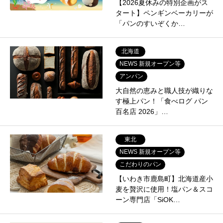
【2026夏休みの特別企画がス
タート】ペンギンベーカリーが
「パンのすいぞくか…
北海道
NEWS 新規オープン等
アンパン
大自然の恵みと職人技が織りな
す極上パン！「食べログ パン
百名店 2026」…
東北
NEWS 新規オープン等
こだわりのパン
【いわき市鹿島町】北海道産小
麦を贅沢に使用！塩パン＆スコ
ーン専門店「SiOK…