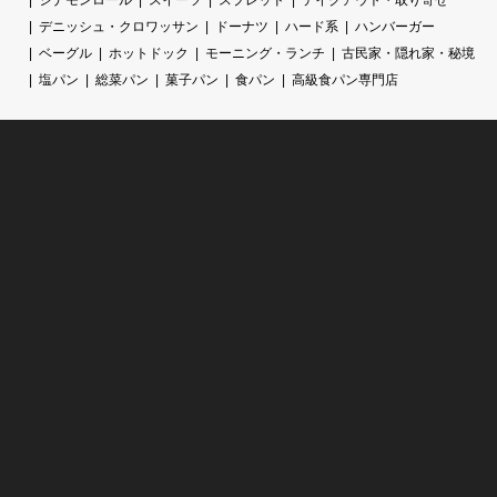
デニッシュ・クロワッサン
ドーナツ
ハード系
ハンバーガー
ベーグル
ホットドック
モーニング・ランチ
古民家・隠れ家・秘境
塩パン
総菜パン
菓子パン
食パン
高級食パン専門店