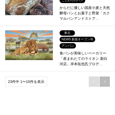
こだわりのパン
からだに優しい国産小麦と天然
酵母パンとお菓子と野菜「カク
マルパンアンドストア…
東北
NEWS 新規オープン等
アンパン
食パンが美味しいベーカリー
「産まれたてのライオン 新白
河店」岸本拓也氏プロデ…
23件中 1〜10件を表示

