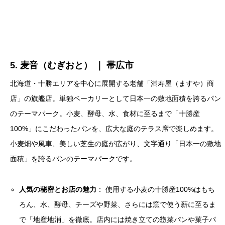
5. 麦音（むぎおと） ｜ 帯広市
北海道・十勝エリアを中心に展開する老舗「満寿屋（ますや）商
店」の旗艦店。単独ベーカリーとして日本一の敷地面積を誇るパン
のテーマパーク。小麦、酵母、水、食材に至るまで「十勝産
100%」にこだわったパンを、広大な庭のテラス席で楽しめます。
小麦畑や風車、美しい芝生の庭が広がり、文字通り「日本一の敷地
面積」を誇るパンのテーマパークです。
人気の秘密とお店の魅力
： 使用する小麦の十勝産100%はもち
ろん、水、酵母、チーズや野菜、さらには窯で使う薪に至るま
で「地産地消」を徹底。店内には焼き立ての惣菜パンや菓子パ