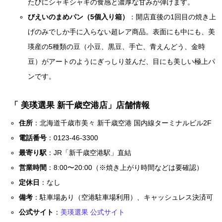
たびにシャキシャキの食感と濃厚な甘みが弾けます。
びえいのまめパン（5個入り箱）
：開店直後の1回目の焼き上
げのみでしか手に入らない超レア商品。表面にも中にも、美
瑛産の5種類の豆（小豆、黒豆、手亡、青えんどう、金時
豆）がアートのようにぎっしり並んだ、目にも美しい極上パ
ンです。
「 美瑛選果 新千歳空港店」店舗情報
住所
：北海道千歳市美々 新千歳空港 国内線ターミナルビル2F
電話番号
：0123-46-3300
最寄り駅
：JR「新千歳空港駅」直結
営業時間
：8:00〜20:00（※焼き上がり時間などは要確認）
定休日
：なし
備考
：駐車場あり（空港駐車場利用）、キャッシュレス決済可
公式サイト
：
美瑛選果 公式サイト