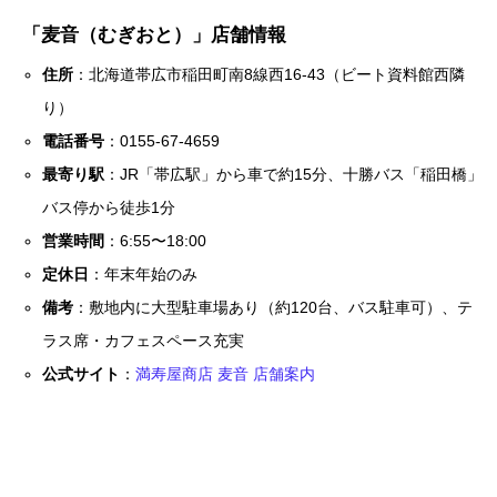
「麦音（むぎおと）」店舗情報
住所
：北海道帯広市稲田町南8線西16-43（ビート資料館西隣
り）
電話番号
：0155-67-4659
最寄り駅
：JR「帯広駅」から車で約15分、十勝バス「稲田橋」
バス停から徒歩1分
営業時間
：6:55〜18:00
定休日
：年末年始のみ
備考
：敷地内に大型駐車場あり（約120台、バス駐車可）、テ
ラス席・カフェスペース充実
公式サイト
：
満寿屋商店 麦音 店舗案内