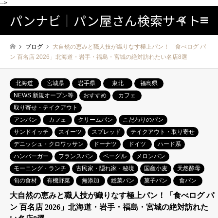
-->
パンナビ｜パン屋さん検索サイト
検索
ブログ
大自然の恵みと職人技が織りなす極上パン！「食べログ パ
ン 百名店 2026」北海道・岩手・福島・宮城の絶対訪れたい名店8選
北海道
宮城県
岩手県
東北
福島県
NEWS 新規オープン等
おすすめ
カフェ
取り寄せ・テイクアウト
アンパン
カフェ
クリームパン
こだわりのパン
サンドイッチ
スイーツ
スプレッド
テイクアウト・取り寄せ
デニッシュ・クロワッサン
ドーナツ
ドイツ
ハード系
ハンバーガー
フランスパン
ベーグル
メロンパン
モーニング・ランチ
古民家・隠れ家・秘境
国産小麦
天然酵母
旬の食材
有機野菜
無添加
総菜パン
菓子パン
食パン
大自然の恵みと職人技が織りなす極上パン！「食べログ パ
ン 百名店 2026」北海道・岩手・福島・宮城の絶対訪れた