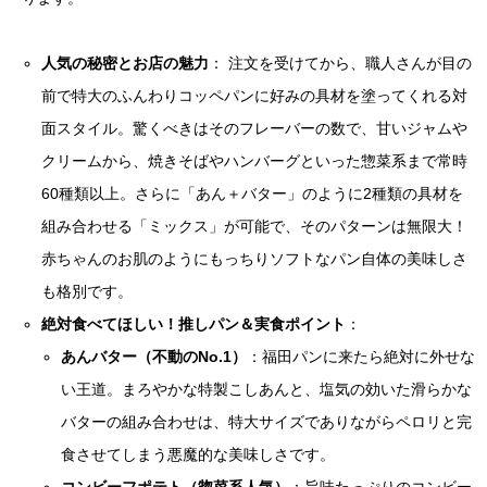
人気の秘密とお店の魅力
： 注文を受けてから、職人さんが目の
前で特大のふんわりコッペパンに好みの具材を塗ってくれる対
面スタイル。驚くべきはそのフレーバーの数で、甘いジャムや
クリームから、焼きそばやハンバーグといった惣菜系まで常時
60種類以上。さらに「あん＋バター」のように2種類の具材を
組み合わせる「ミックス」が可能で、そのパターンは無限大！
赤ちゃんのお肌のようにもっちりソフトなパン自体の美味しさ
も格別です。
絶対食べてほしい！推しパン＆実食ポイント
：
あんバター（不動のNo.1）
：福田パンに来たら絶対に外せな
い王道。まろやかな特製こしあんと、塩気の効いた滑らかな
バターの組み合わせは、特大サイズでありながらペロリと完
食させてしまう悪魔的な美味しさです。