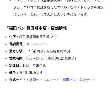
コンビーフポテト（惣菜系人気）
：旨味たっぷりのコンビー
フと、ゴロゴロ食感を残したマイルドなポテトサラダを贅沢
にサンド。これ一つで大満足のランチになります。
「福田パン 長田町本店」店舗情報
住所
：岩手県盛岡市長田町12-11
電話番号
：019-622-5896
最寄り駅
：JR「盛岡駅」から徒歩約15分
営業時間
：7:00〜16:00（※売切れ次第終了）
定休日
：お盆、年末年始
備考
：専用駐車場あり
公式サイト
：
盛岡のソウルフード「福田パン」公式サイト