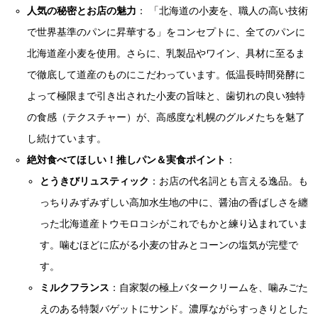
人気の秘密とお店の魅力
： 「北海道の小麦を、職人の高い技術
で世界基準のパンに昇華する」をコンセプトに、全てのパンに
北海道産小麦を使用。さらに、乳製品やワイン、具材に至るま
で徹底して道産のものにこだわっています。低温長時間発酵に
よって極限まで引き出された小麦の旨味と、歯切れの良い独特
の食感（テクスチャー）が、高感度な札幌のグルメたちを魅了
し続けています。
絶対食べてほしい！推しパン＆実食ポイント
：
とうきびリュスティック
：お店の代名詞とも言える逸品。も
っちりみずみずしい高加水生地の中に、醤油の香ばしさを纏
った北海道産トウモロコシがこれでもかと練り込まれていま
す。噛むほどに広がる小麦の甘みとコーンの塩気が完璧で
す。
ミルクフランス
：自家製の極上バタークリームを、噛みごた
えのある特製バゲットにサンド。濃厚ながらすっきりとした