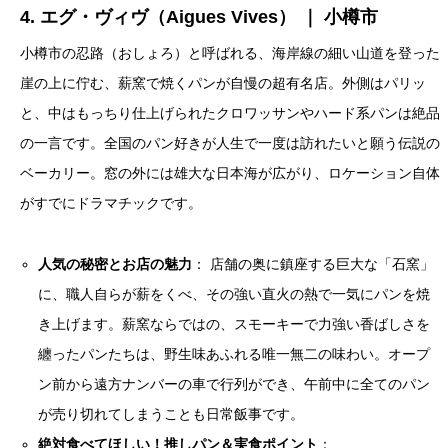
4. エグ・ヴィヴ（Aigues Vives） ｜ 小樽市
小樽市の忍路（おしょろ）と呼ばれる、海岸線の細い山道を登った
崖の上に佇む、薪窯で焼くパンが自慢の超有名店。外側はパリッ
と、中はもっちり仕上げられたクロワッサンやハード系パンは絶品
の一言です。全国のパン好きが人生で一度は訪れたいと願う伝説の
ベーカリー。窓の外には雄大な日本海が広がり、ロケーション自体
がすでにドラマチックです。
人気の秘密とお店の魅力
： 店舗の奥に鎮座する巨大な「石窯」
に、職人自らが薪をくべ、その強い直火の熱で一気にパンを焼
き上げます。薪窯ならではの、スモーキーで力強い香ばしさを
纏ったパンたちは、野生味あふれる唯一無二の味わい。オープ
ン前から遠方ナンバーの車で行列ができ、午前中に全てのパン
が売り切れてしまうことも日常飯事です。
絶対食べてほしい！推しパン＆実食ポイント
：