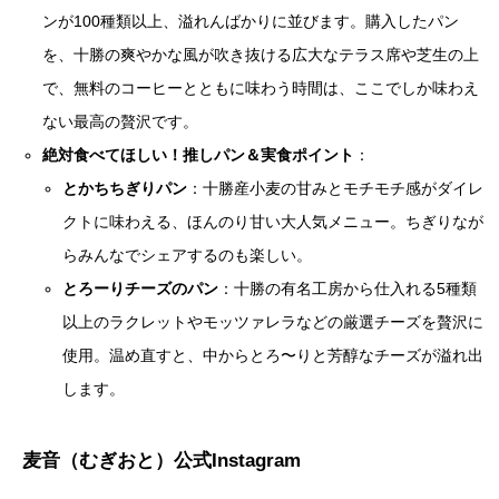
ンが100種類以上、溢れんばかりに並びます。購入したパン
を、十勝の爽やかな風が吹き抜ける広大なテラス席や芝生の上
で、無料のコーヒーとともに味わう時間は、ここでしか味わえ
ない最高の贅沢です。
絶対食べてほしい！推しパン＆実食ポイント
：
とかちちぎりパン
：十勝産小麦の甘みとモチモチ感がダイレ
クトに味わえる、ほんのり甘い大人気メニュー。ちぎりなが
らみんなでシェアするのも楽しい。
とろーりチーズのパン
：十勝の有名工房から仕入れる5種類
以上のラクレットやモッツァレラなどの厳選チーズを贅沢に
使用。温め直すと、中からとろ〜りと芳醇なチーズが溢れ出
します。
麦音（むぎおと）公式Instagram