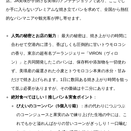
店。JA美瑛が手掛ける美瑛のアンテナショップであり、ここでし
か手に入らないプレミアムな焼き立てパンを求めて、全国から熱狂
的なパンマニアや観光客が押し寄せます。
人気の秘密とお店の魅力
： 最大の秘密は、焼き上がりの時間に
合わせて空港内に漂う、香ばしくも圧倒的に甘いトウモロコシ
の香り。東京の超有名ブーランジェリー「VIRON（ヴィロ
ン）」と共同開発したこのパンは、保存料や添加物を一切使わ
ず、美瑛産の厳選された小麦とトウモロコシ本来の水分・甘み
だけで焼き上げられます。1日に数回ある焼き上がり時間を狙っ
て並ぶ必要がありますが、その価値は十二分にあります。
絶対食べてほしい！推しパン＆実食ポイント
：
びえいのコーンパン（5個入り箱）
：水の代わりにつぶつぶ
のコーンジュースと果実のみで練り上げた生地の中には、こ
れでもかと溢れんばかりの甘いコーンがぎっしり！一口噛む