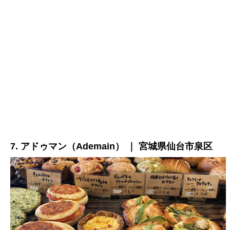
7. アドゥマン（Ademain） ｜ 宮城県仙台市泉区