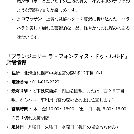
泡がポコポコと空いた中の生地の弾力、小麦本来のナッツの
ような芳醇な香りが楽しめます。
クロワッサン
：上質な発酵バターを贅沢に折り込んだ、ハラ
ハラと美しく崩れる芸術的な一品。軽やかなのに深みのある
味わいです。
「ブランジェリー ラ・フォンティヌ・ドゥ・ルルド」
店舗情報
住所
：北海道札幌市中央区宮の森4条12丁目10-1
電話番号
：011-616-2320
最寄り駅
：地下鉄東西線「円山公園駅」または「西２８丁目
駅」からバス・車利用（宮の森の坂の上に位置します）
営業時間
：[木・金] 10:00〜18:00、[土・日・祝] 8:30〜18:00
※売り切れ次第閉店
定休日
：月曜日・火曜日・水曜日（祝日の場合もお休み）