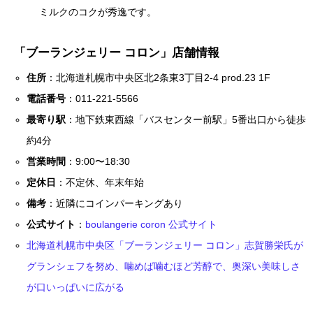
ミルクのコクが秀逸です。
「ブーランジェリー コロン」店舗情報
住所
：北海道札幌市中央区北2条東3丁目2-4 prod.23 1F
電話番号
：011-221-5566
最寄り駅
：地下鉄東西線「バスセンター前駅」5番出口から徒歩
約4分
営業時間
：9:00〜18:30
定休日
：不定休、年末年始
備考
：近隣にコインパーキングあり
公式サイト
：
boulangerie coron 公式サイト
北海道札幌市中央区「ブーランジェリー コロン」志賀勝栄氏が
グランシェフを努め、噛めば噛むほど芳醇で、奥深い美味しさ
が口いっぱいに広がる