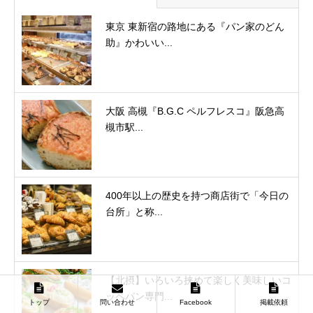
東京 東新宿の路地にある『パン家のどん
助』かわいい...
大阪 高槻『B.G.C ペルフレスコ』阪急高
槻市駅...
400年以上の歴史を持つ商店街で「今日の
台所」と称...
【北摂】いろいろ挟めて楽しく美味しいコ
ッペパン専門...
トップ
問い合わせ
Facebook
掲載依頼