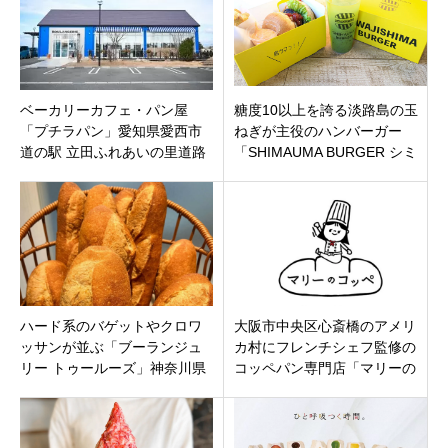
ベーカリーカフェ・パン屋
糖度10以上を誇る淡路島の玉
「プチラパン」愛知県愛西市
ねぎが主役のハンバーガー
道の駅 立田ふれあいの里道路
「SHIMAUMA BURGER シミ
向かい
ント広島店」中区基町にオー
プン
ハード系のバゲットやクロワ
大阪市中央区心斎橋のアメリ
ッサンが並ぶ「ブーランジュ
カ村にフレンチシェフ監修の
リー トゥールーズ」神奈川県
コッペパン専門店「マリーの
茅ヶ崎市平和町にオープン
コッペ アメ村店」12月2日オ
ープンです。