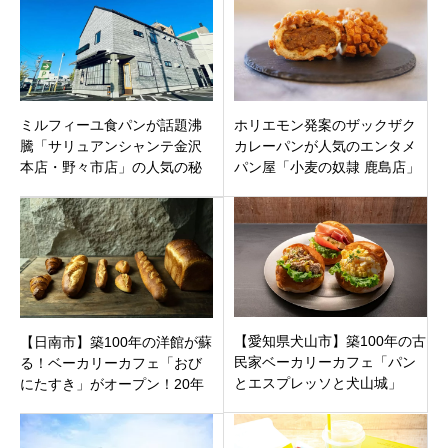
ミルフィーユ食パンが話題沸
ホリエモン発案のザックザク
騰「サリュアンシャンテ金沢
カレーパンが人気のエンタメ
本店・野々市店」の人気の秘
パン屋「小麦の奴隷 鹿島店」
密からメニュー、口コミまで
佐賀県鹿島市高原に10月3日オ
徹底解剖
ープン！
【愛知県犬山市】築100年の古
【日南市】築100年の洋館が蘇
民家ベーカリーカフェ「パン
る！ベーカリーカフェ「おび
とエスプレッソと犬山城」
にたすき」がオープン！20年
で、歴史とパンが香るひとと
の眠りを経て、大正ロマン香
きを。
る空間へ