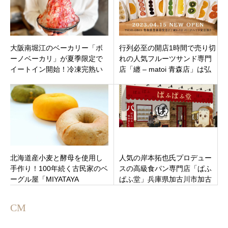
大阪南堀江のベーカリー「ボ
行列必至の開店1時間で売り切
ーノベーカリ」が夏季限定で
れの人気フルーツサンド専門
イートイン開始！冷凍完熟い
店「纏 – matoi 青森店」は弘
ちごを削った贅沢かき氷を限
前店になって青森県弘前市に
定販売！！
移転オープン
北海道産小麦と酵母を使用し
人気の岸本拓也氏プロデュー
手作り！100年続く古民家のベ
スの高級食パン専門店「ぱふ
ーグル屋「MIYATAYA
ぱふ堂」兵庫県加古川市加古
BAGEL」さいたま市岩槻駅徒
川町寺家町
歩約4分に7月9日オープン
CM