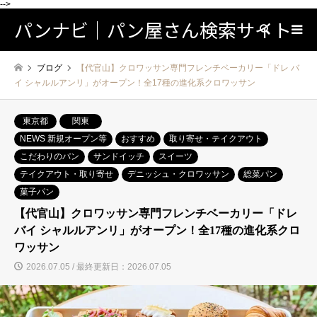
-->
パンナビ｜パン屋さん検索サイト
検索
ブログ
【代官山】クロワッサン専門フレンチベーカリー「ドレ バ
イ シャルルアンリ」がオープン！全17種の進化系クロワッサン
東京都
関東
NEWS 新規オープン等
おすすめ
取り寄せ・テイクアウト
こだわりのパン
サンドイッチ
スイーツ
テイクアウト・取り寄せ
デニッシュ・クロワッサン
総菜パン
菓子パン
【代官山】クロワッサン専門フレンチベーカリー「ドレ
バイ シャルルアンリ」がオープン！全17種の進化系クロ
ワッサン
2026.07.05 / 最終更新日：2026.07.05